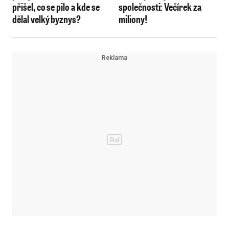
přišel, co se pilo a kde se
společnosti: Večírek za
dělal velký byznys?
miliony!