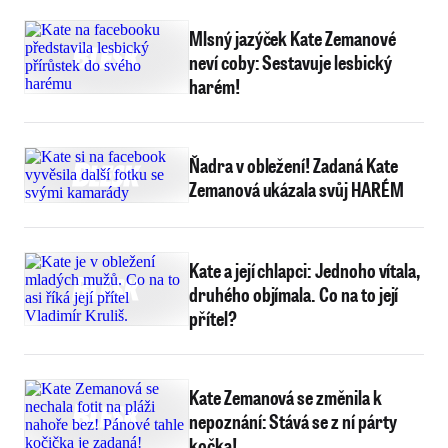
Mlsný jazýček Kate Zemanové
neví coby: Sestavuje lesbický
harém!
Ňadra v obležení! Zadaná Kate
Zemanová ukázala svůj HARÉM
Kate a její chlapci: Jednoho vítala,
druhého objímala. Co na to její
přítel?
Kate Zemanová se změnila k
nepoznání: Stává se z ní párty
kočka!