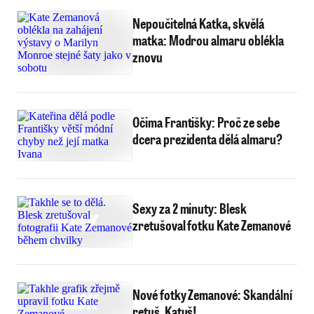
Nepoučitelná Katka, skvělá
matka: Modrou almaru oblékla
znovu
Očima Františky: Proč ze sebe
dcera prezidenta dělá almaru?
Sexy za 2 minuty: Blesk
zretušoval fotku Kate Zemanové
Nové fotky Zemanové: Skandální
retuš, Katuš!