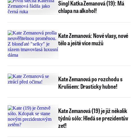
Singl Katka Zemanová (19): Má
chlapa na alkohol!
Kate Zemanová: Nové vlasy, nové
tělo a ještě více mužů
Kate Zemanová po rozchodu s
Krulišem: Drasticky hubne!
Kate Zemanová (19) je již několik
týdnů sólo: Hledá se prezidentův
zeť!