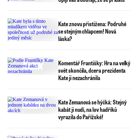
Kate znovu přistižena: Podruhé
se stejným chlapcem! Nová
láska?
Komentář Františky: Hra na velký
svět skončila, dcera prezidenta
Kate ji nezachránila
Kate Zemanová se hýčká: Stejný
kabát ji nudí, na lov hadříků
vyrazila do Pařížské!