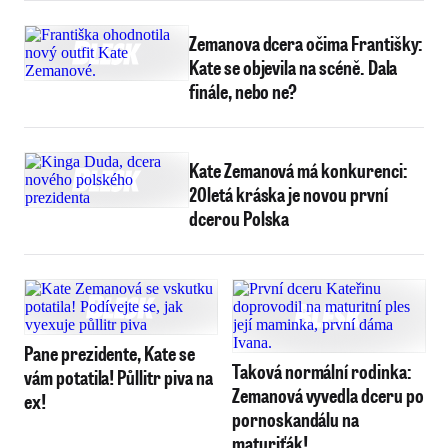
Zemanova dcera očima Františky:
Kate se objevila na scéně. Dala
finále, nebo ne?
Kate Zemanová má konkurenci:
20letá kráska je novou první
dcerou Polska
Pane prezidente, Kate se
Taková normální rodinka:
vám potatila! Půllitr piva na
Zemanová vyvedla dceru po
ex!
pornoskandálu na
maturiťák!