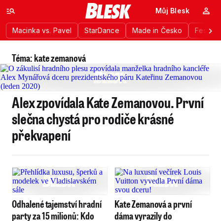
Můj Blesk
Macinka vs. Pavel
StarDance
Made in Česko
Festiva
Téma: kate zemanová
Alex zpovídala Kate Zemanovou. První
slečna chystá pro rodiče krásné
překvapení
Odhalené tajemství hradní
Kate Zemanová a první
party za 15 milionů: Kdo
dáma vyrazily do