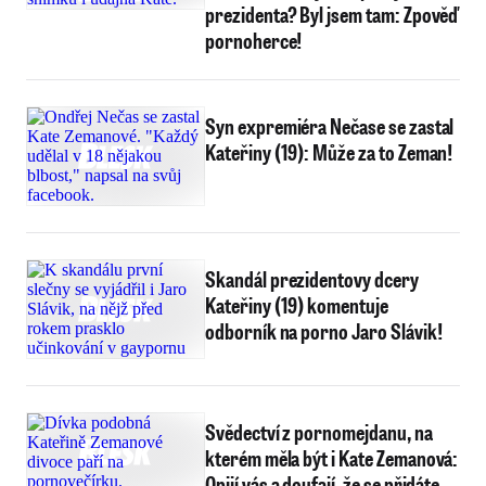
prezidenta? Byl jsem tam: Zpověď
pornoherce!
Syn expremiéra Nečase se zastal
Kateřiny (19): Může za to Zeman!
Skandál prezidentovy dcery
Kateřiny (19) komentuje
odborník na porno Jaro Slávik!
Svědectví z pornomejdanu, na
kterém měla být i Kate Zemanová:
Opijí vás a doufají, že se přidáte