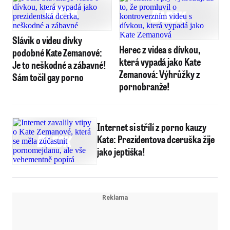
Slávik o videu dívky
Herec z videa s dívkou,
podobné Kate Zemanové:
která vypadá jako Kate
Je to neškodné a zábavné!
Zemanová: Výhrůžky z
Sám točil gay porno
pornobranže!
Internet si střílí z porno kauzy
Kate: Prezidentova dceruška žije
jako jeptiška!