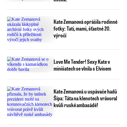
Kate Zemanová oprášila rodinné
fotky: Tati, mami, šťastné 20.
výročí
Love Me Tender! Sexy Kate v
minišatech se vlnila s Elvisem
Kate Zemanová u uspávače hadů
Šípa: Táta na klenotech vrávoral
kvůli ruské ambasádě!