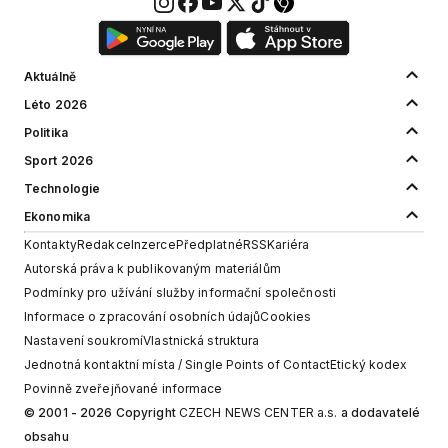
Aktuálně
Léto 2026
Politika
Sport 2026
Technologie
Ekonomika
Kontakty
Redakce
Inzerce
Předplatné
RSS
Kariéra
Autorská práva k publikovaným materiálům
Podmínky pro užívání služby informační společnosti
Informace o zpracování osobních údajů
Cookies
Nastavení soukromí
Vlastnická struktura
Jednotná kontaktní místa / Single Points of Contact
Etický kodex
Povinně zveřejňované informace
© 2001 - 2026 Copyright
CZECH NEWS CENTER a.s.
a dodavatelé
obsahu