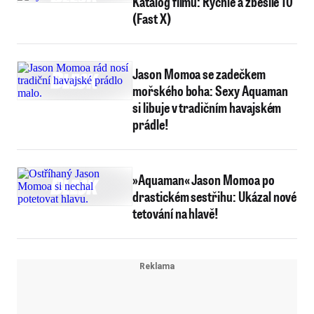
Katalog filmů: Rychle a zběsile 10
(Fast X)
Jason Momoa se zadečkem
mořského boha: Sexy Aquaman
si libuje v tradičním havajském
prádle!
»Aquaman« Jason Momoa po
drastickém sestřihu: Ukázal nové
tetování na hlavě!