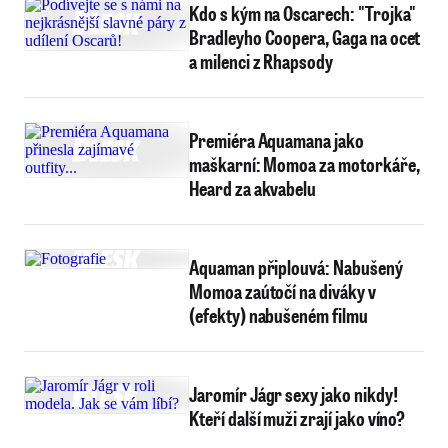
Kdo s kým na Oscarech: "Trojka"
Bradleyho Coopera, Gaga na ocet
a milenci z Rhapsody
Premiéra Aquamana jako
maškarní: Momoa za motorkáře,
Heard za akvabelu
Aquaman připlouvá: Nabušený
Momoa zaútočí na diváky v
(efekty) nabušeném filmu
Jaromír Jágr sexy jako nikdy!
Kteří další muži zrají jako víno?