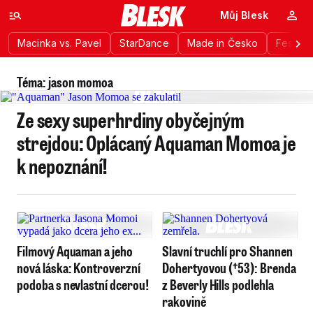
Můj Blesk
Macinka vs. Pavel
StarDance
Made in Česko
Festiva
Téma: jason momoa
Ze sexy superhrdiny obyčejným
strejdou: Oplácaný Aquaman Momoa je
k nepoznání!
Filmový Aquaman a jeho
Slavní truchlí pro Shannen
nová láska: Kontroverzní
Dohertyovou (†53): Brenda
podoba s nevlastní dcerou!
z Beverly Hills podlehla
rakovině