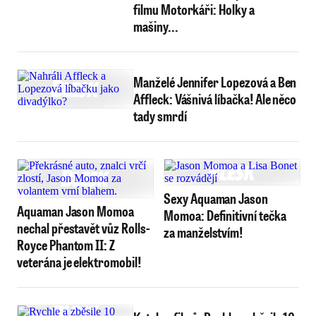
filmu Motorkáři: Holky a
mašiny...
Manželé Jennifer Lopezová a Ben
Affleck: Vášnivá líbačka! Ale něco
tady smrdí
Sexy Aquaman Jason
Aquaman Jason Momoa
Momoa: Definitivní tečka
nechal přestavět vůz Rolls-
za manželstvím!
Royce Phantom II: Z
veterána je elektromobil!