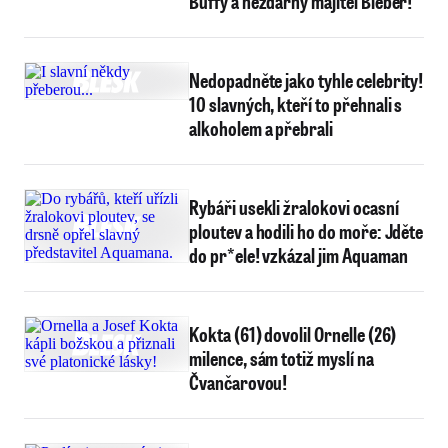
Buffy a nezdárný majitel Bieber!
Nedopadněte jako tyhle celebrity!
10 slavných, kteří to přehnali s
alkoholem a přebrali
Rybáři usekli žralokovi ocasní
ploutev a hodili ho do moře: Jděte
do pr*ele! vzkázal jim Aquaman
Kokta (61) dovolil Ornelle (26)
milence, sám totiž myslí na
Čvančarovou!