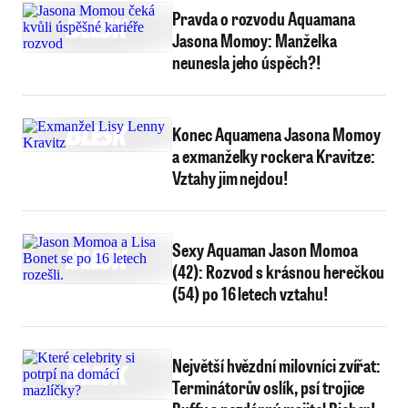
Pravda o rozvodu Aquamana
Jasona Momoy: Manželka
neunesla jeho úspěch?!
Konec Aquamena Jasona Momoy
a exmanželky rockera Kravitze:
Vztahy jim nejdou!
Sexy Aquaman Jason Momoa
(42): Rozvod s krásnou herečkou
(54) po 16 letech vztahu!
Největší hvězdní milovníci zvířat:
Terminátorův oslík, psí trojice