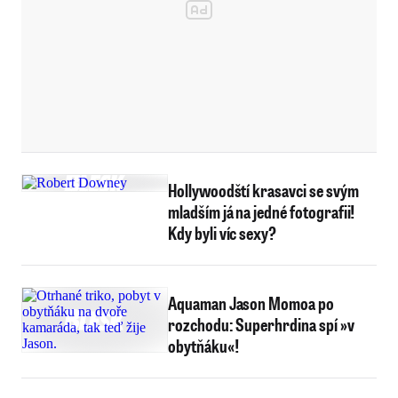
Hollywoodští krasavci se svým
mladším já na jedné fotografii!
Kdy byli víc sexy?
Aquaman Jason Momoa po
rozchodu: Superhrdina spí »v
obytňáku«!