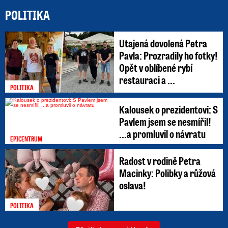
POLITIKA
Utajená dovolená Petra
Pavla: Prozradily ho fotky!
Opět v oblíbené rybí
restauraci a ...
POLITIKA
Kalousek o prezidentovi: S
Pavlem jsem se nesmířil!
...a promluvil o návratu
EPICENTRUM
Radost v rodině Petra
Macinky: Polibky a růžová
oslava!
POLITIKA