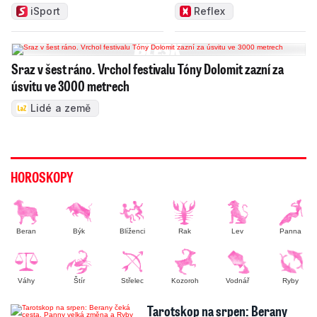
ním
iSport
Reflex
Sraz v šest ráno. Vrchol festivalu Tóny Dolomit zazní za
úsvitu ve 3000 metrech
Lidé a země
HOROSKOPY
Beran
Býk
Blíženci
Rak
Lev
Panna
Váhy
Štír
Střelec
Kozoroh
Vodnář
Ryby
Tarotskop na srpen: Berany