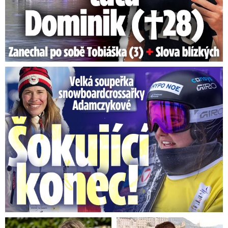
Velká soupeřka Adamczykové: Šokující konec!