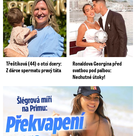
Třeštíková (44) o otci dcery:
Ronaldova Georgina před
Z dárce spermatu pravý táta
svatbou pod palbou:
Nechutné útoky!
Lucie Šlégrová míří na Primu. Překvapení pro sporťáky!