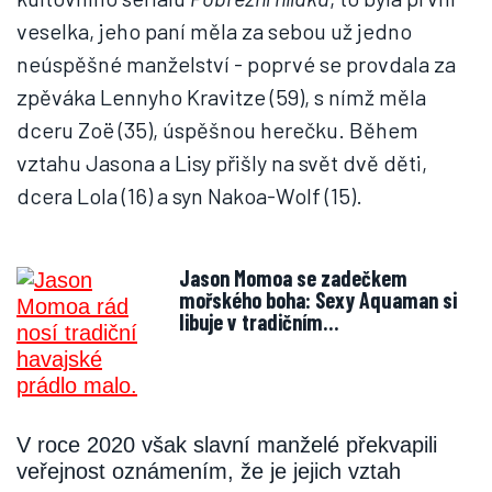
veselka, jeho paní měla za sebou už jedno
neúspěšné manželství - poprvé se provdala za
zpěváka Lennyho Kravitze (59), s nímž měla
dceru Zoë (35), úspěšnou herečku. Během
vztahu Jasona a Lisy přišly na svět dvě děti,
dcera Lola (16) a syn Nakoa-Wolf (15).
Jason Momoa se zadečkem
mořského boha: Sexy Aquaman si
libuje v tradičním…
V roce 2020 však slavní manželé překvapili
veřejnost oznámením, že je jejich vztah