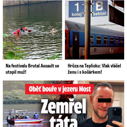
Na festivalu Brutal Assault se
Hrůza na Teplicku: Vlak vláčel
utopil muž!
ženu i s kočárkem!
Oběť bouře v jezeru Most: Zemřel táta Dominik (†28)