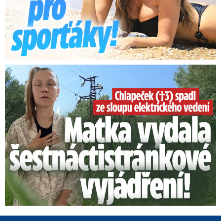
Smrtelný pád chlapce: Matka vydala vyjádření na 16 stran