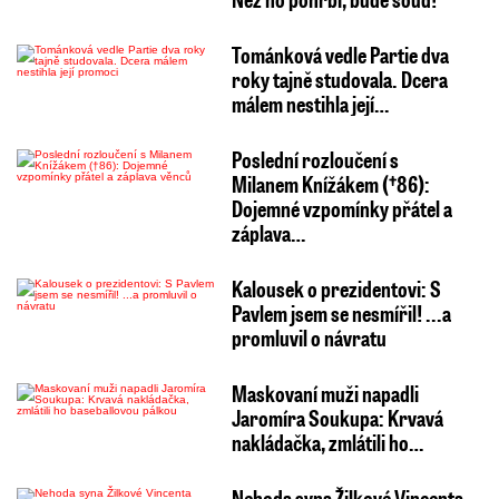
Tománková vedle Partie dva
roky tajně studovala. Dcera
málem nestihla její…
Poslední rozloučení s
Milanem Knížákem (†86):
Dojemné vzpomínky přátel a
záplava…
Kalousek o prezidentovi: S
Pavlem jsem se nesmířil! ...a
promluvil o návratu
Maskovaní muži napadli
Jaromíra Soukupa: Krvavá
nakládačka, zmlátili ho…
Nehoda syna Žilkové Vincenta