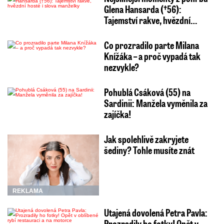
Glena Hansarda (†56):
Tajemství rakve, hvězdní…
Co prozradilo parte Milana
Knížáka – a proč vypadá tak
nezvykle?
Pohublá Csáková (55) na
Sardinii: Manžela vyměnila za
zajíčka!
Jak spolehlivě zakryjete
šediny? Tohle musíte znát
REKLAMA
Utajená dovolená Petra Pavla:
Prozradily ho fotky! Opět v