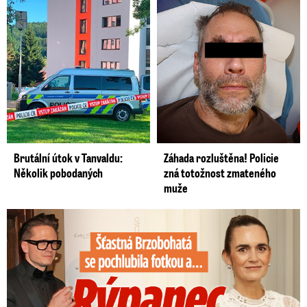
Brutální útok v Tanvaldu:
Záhada rozluštěna! Policie
Několik pobodaných
zná totožnost zmateného
muže
Šťastná Brzobohatá se pochlubila fotkou: Rýpanec od Ondřeje