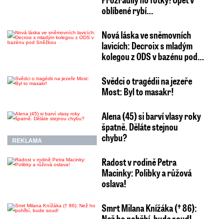
oblíbené rybí…
Nová láska ve sněmovních
lavicích: Decroix s mladým
kolegou z ODS v bazénu pod…
Svědci o tragédii na jezeře
Most: Byl to masakr!
Alena (45) si barví vlasy roky
špatně. Děláte stejnou
chybu?
REKLAMA
Radost v rodině Petra
Macinky: Polibky a růžová
oslava!
Smrt Milana Knížáka († 86):
Než ho pohřbí, bude soud!