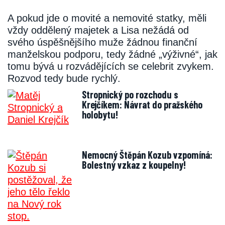
A pokud jde o movité a nemovité statky, měli
vždy oddělený majetek a Lisa nežádá od
svého úspěšnějšího muže žádnou finanční
manželskou podporu, tedy žádné „výživné“, jak
tomu bývá u rozvádějících se celebrit zvykem.
Rozvod tedy bude rychlý.
Stropnický po rozchodu s
Krejčíkem: Návrat do pražského
holobytu!
Nemocný Štěpán Kozub vzpomíná:
Bolestný vzkaz z koupelny!