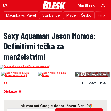
Můj Blesk
Macinka vs. Pavel
StarDance
Made in Česko
Festiva
Sexy Aquaman Jason Momoa:
Definitivní tečka za
manželstvím!
41
Fotogalerie >
sal
10. 1. 2024 • 14:51
Diskuze (0)
Jak vám má Google doporučovat Blesk?