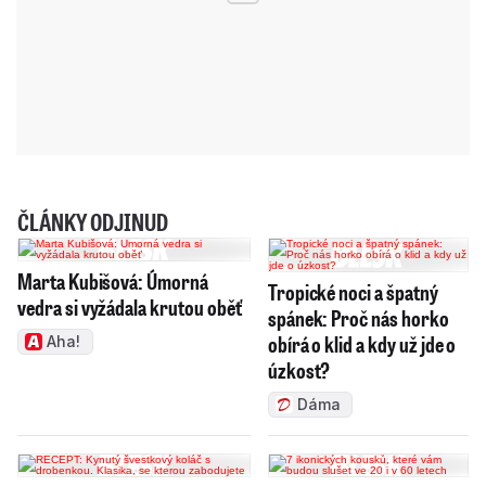
ČLÁNKY ODJINUD
Marta Kubišová: Úmorná
Tropické noci a špatný
vedra si vyžádala krutou oběť
spánek: Proč nás horko
obírá o klid a kdy už jde o
Aha!
úzkost?
Dáma