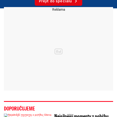
Přejít do speciálu
DOPORUČUJEME
Nejsilnější momenty z pohřbu