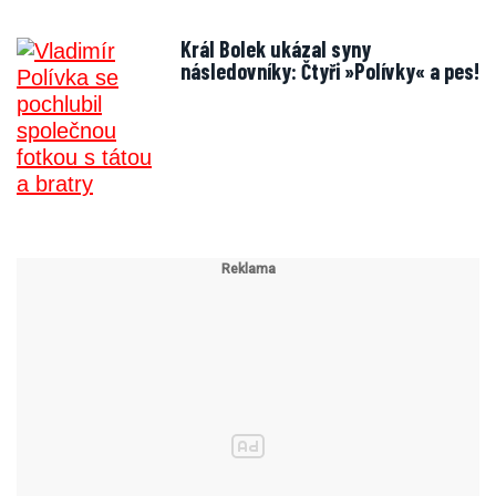
Král Bolek ukázal syny
následovníky: Čtyři »Polívky« a pes!