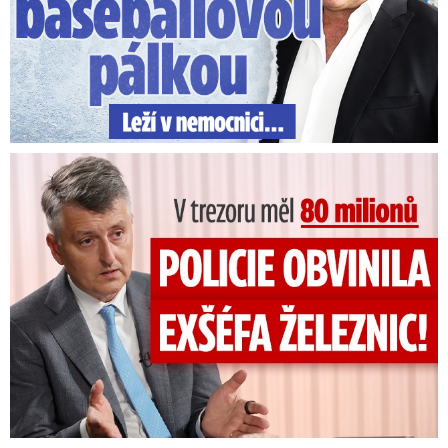
V trezoru měl 80 milionů: Policie obvinila exšéfa železnic!