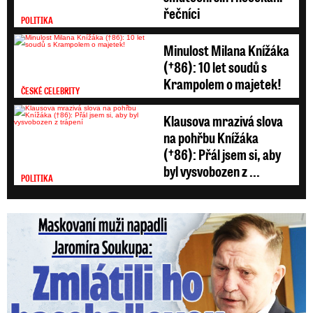
řečníci
POLITIKA
Minulost Milana Knížáka
(†86): 10 let soudů s
Krampolem o majetek!
ČESKÉ CELEBRITY
Klausova mrazivá slova
na pohřbu Knížáka
(†86): Přál jsem si, aby
byl vysvobozen z ...
POLITIKA
Maskovaní muži napadli Jaromíra Soukupa: Krvavá nakládačka