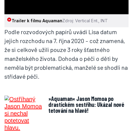
Trailer k filmu Aquaman
Zdroj: Vertical Ent., INT
Podle rozvodových papírů uvádí Lisa datum
jejich rozchodu na 7. října 2020 – což znamená,
že si celkově užili pouze 3 roky šťastného
manželského života. Dohoda o péči o děti by
neměla být problematická, manželé se shodli na
střídavé péči.
»Aquaman« Jason Momoa po
drastickém sestřihu: Ukázal nové
tetování na hlavě!