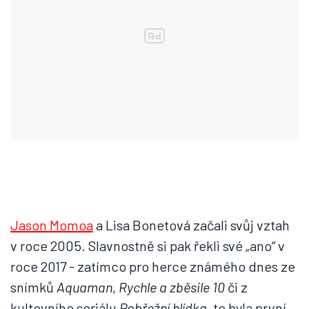
Jason Momoa
a Lisa Bonetová začali svůj vztah
v roce 2005. Slavnostně si pak řekli své „ano“ v
roce 2017 - zatímco pro herce známého dnes ze
snímků
Aquaman
,
Rychle a zběsile 10
či z
kultovního seriálu
Pobřežní hlídka
, to byla první