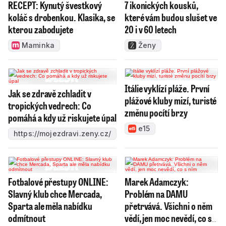
RECEPT: Kynutý švestkový
7 ikonických kousků,
koláč s drobenkou. Klasika, se
které vám budou slušet ve
kterou zabodujete
20 i v 60 letech
Maminka
Ženy
Itálie vyklízí pláže. První
Jak se zdravě zchladit v
plážové kluby mizí, turisté
tropických vedrech: Co
změnu pocítí brzy
pomáhá a kdy už riskujete úpal
e15
https://mojezdravi.zeny.cz/
Fotbalové přestupy ONLINE:
Marek Adamczyk:
Slavný klub chce Mercada,
Problém na DAMU
Sparta ale měla nabídku
přetrvává. Všichni o něm
odmítnout
vědí, jen moc nevědí, co s