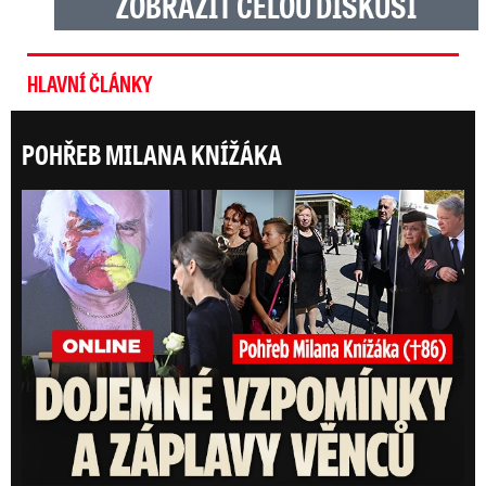
ZOBRAZIT CELOU DISKUSI
HLAVNÍ ČLÁNKY
POHŘEB MILANA KNÍŽÁKA
ONLI