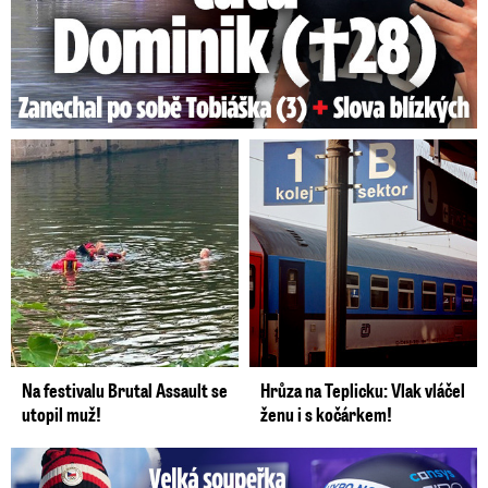
Na festivalu Brutal Assault se
Hrůza na Teplicku: Vlak vláčel
utopil muž!
ženu i s kočárkem!
Velká soupeřka Adamczykové: Šokující konec!