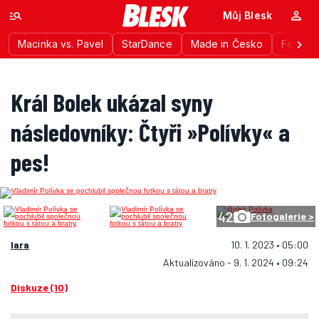
Můj Blesk
Macinka vs. Pavel
StarDance
Made in Česko
Festiva
Král Bolek ukázal syny
následovníky: Čtyři »Polívky« a
pes!
42
Fotogalerie >
lara
10. 1. 2023 • 05:00
Aktualizováno - 9. 1. 2024 • 09:24
Diskuze (10)