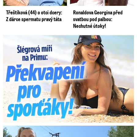
Třeštíková (44) o otci dcery:
Ronaldova Georgina před
Z dárce spermatu pravý táta
svatbou pod palbou:
Nechutné útoky!
Lucie Šlégrová míří na Primu. Překvapení pro sporťáky!
Smrtelný pád chlapce: Matka vydala vyjádření na 16 stran