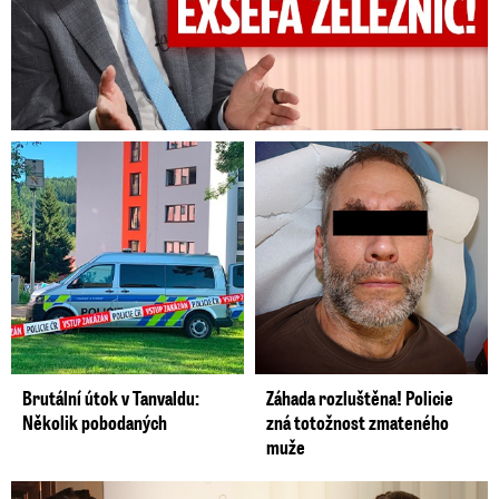
Brutální útok v Tanvaldu:
Záhada rozluštěna! Policie
Několik pobodaných
zná totožnost zmateného
muže