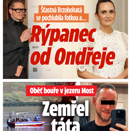
Šťastná Brzobohatá se pochlubila fotkou: Rýpanec od Ondřeje
Oběť bouře v jezeru Most: Zemřel táta Dominik (†28)