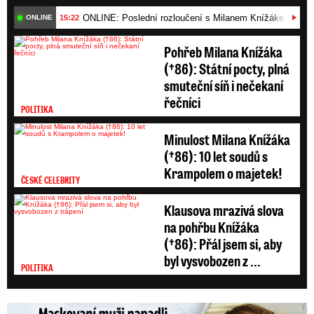
ONLINE: Poslední rozloučení s Milanem Knížákem (†86)
15:22
ONLINE
Pohřeb Milana Knížáka
(†86): Státní pocty, plná
smuteční síň i nečekaní
řečníci
POLITIKA
Minulost Milana Knížáka
(†86): 10 let soudů s
Krampolem o majetek!
ČESKÉ CELEBRITY
Klausova mrazivá slova
na pohřbu Knížáka
(†86): Přál jsem si, aby
byl vysvobozen z ...
POLITIKA