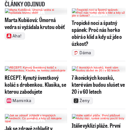
ČLÁNKY ODJINUD
Marta Kubišová: Úmorná
Tropické noci a špatný
vedra si vyžádala krutou oběť
spánek: Proč nás horko
obírá o klid a kdy už jde o
Aha!
úzkost?
Dáma
RECEPT: Kynutý švestkový
7 ikonických kousků,
koláč s drobenkou. Klasika, se
které vám budou slušet ve
kterou zabodujete
20 i v 60 letech
Maminka
Ženy
Itálie vyklízí pláže. První
Jak se zdravě zchladit v