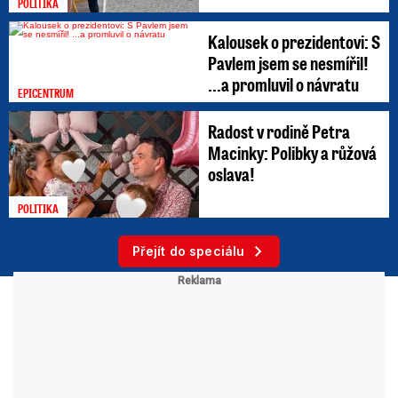
POLITIKA
Kalousek o prezidentovi: S
Pavlem jsem se nesmířil!
...a promluvil o návratu
EPICENTRUM
Radost v rodině Petra
Macinky: Polibky a růžová
oslava!
POLITIKA
Přejít do speciálu