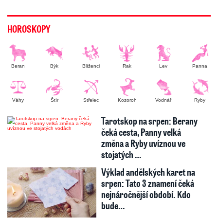
HOROSKOPY
Beran
Býk
Blíženci
Rak
Lev
Panna
Váhy
Štír
Střelec
Kozoroh
Vodnář
Ryby
Tarotskop na srpen: Berany
čeká cesta, Panny velká
změna a Ryby uvíznou ve
stojatých …
Výklad andělských karet na
srpen: Tato 3 znamení čeká
nejnáročnější období. Kdo
bude…