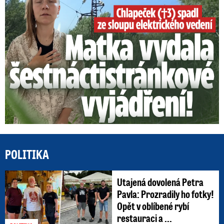
POLITIKA
Utajená dovolená Petra
Pavla: Prozradily ho fotky!
Opět v oblíbené rybí
restauraci a ...