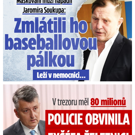
Maskovaní muži napadli Jaromíra Soukupa: Krvavá nakládačka
V trezoru měl 80 milionů: Policie obvinila exšéfa železnic!