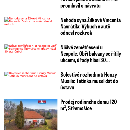
promluvil o návratu
Nehoda syna Žilkové Vincenta
Navrátila: Výbuch v autě
odnesl rozkrok
Ničivé zemětřesení u
Neapole: Obří balvany se řítily
ulicemi, úřady hlásí 30…
Bolestivé rozhodnutí Honzy
Musila: Tatínka musel dát do
ústavu
Prodej rodinného domu 120
m², Střemošice