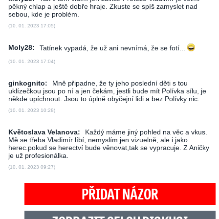
pěkný chlap a ještě dobře hraje. Zkuste se spíš zamyslet nad
sebou, kde je problém.
(10. 01. 2023 17:05)
Moly28:
Tatínek vypadá, že už ani nevnímá, že se fotí...
(10. 01. 2023 17:04)
ginkognito:
Mně připadne, že ty jeho poslední děti s tou
uklízečkou jsou po ní a jen čekám, jestli bude mít Polívka sílu, je
někde upíchnout. Jsou to úplně obyčejní lidi a bez Polívky nic.
(10. 01. 2023 10:28)
Květoslava Velanova:
Každý máme jiný pohled na věc a vkus.
Mě se třeba Vladimír líbí, nemyslím jen vizuelně, ale i jako
herec.pokud se herectví bude věnovat,tak se vypracuje. Z Aničky
je už profesionálka.
(10. 01. 2023 09:27)
PŘIDAT NÁZOR