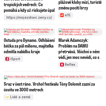
plážové kluby mizí, turisté
tropických vedrech: Co
změnu pocítí brzy
pomáhá a kdy už riskujete úpal
e15
https://mojezdravi.zeny.cz/
Ostuda pro Dynamo. Odhlášení
Marek Adamczyk:
béčka za půl milionu, majitelka
Problém na DAMU
odmítla nabídku kraje
přetrvává. Všichni o něm
vědí, jen moc nevědí, co s
iSport
ním
Reflex
Sraz v šest ráno. Vrchol festivalu Tóny Dolomit zazní za
úsvitu ve 3000 metrech
Lidé a země