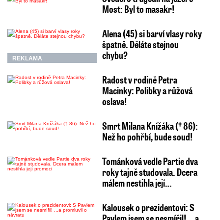
Most: Byl to masakr!
Alena (45) si barví vlasy roky
špatně. Děláte stejnou
chybu?
REKLAMA
Radost v rodině Petra
Macinky: Polibky a růžová
oslava!
Smrt Milana Knížáka († 86):
Než ho pohřbí, bude soud!
Tománková vedle Partie dva
roky tajně studovala. Dcera
málem nestihla její…
Kalousek o prezidentovi: S
Pavlem jsem se nesmířil! ...a