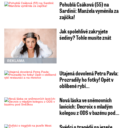
Pohublá Csáková (55) na
Sardinii: Manžela vyměnila za
zajíčka!
Jak spolehlivě zakryjete
šediny? Tohle musíte znát
REKLAMA
Utajená dovolená Petra Pavla:
Prozradily ho fotky! Opět v
oblíbené rybí…
Nová láska ve sněmovních
lavicích: Decroix s mladým
kolegou z ODS v bazénu pod…
Svědci o tragédii na jezeře