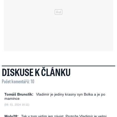
DISKUSE K ČLÁNKU
Počet komentářů: 10
Tomáš Brunclík:
Vladimir je jediny krasny syn Bolka a je po
mamince
(09. 01. 2024 16:11)
Moly28:
Tak v tom vidím jen závist. Protože Vladimír je velmi