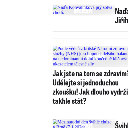
Naďa
Jiří
Jak jste na tom se zdravím
Udělejte si jednoduchou
zkoušku! Jak dlouho vydrž
takhle stát?
Švih