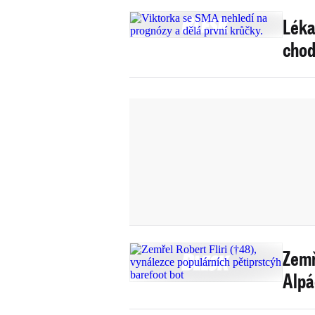
Léka
chod
Zemř
Alpá