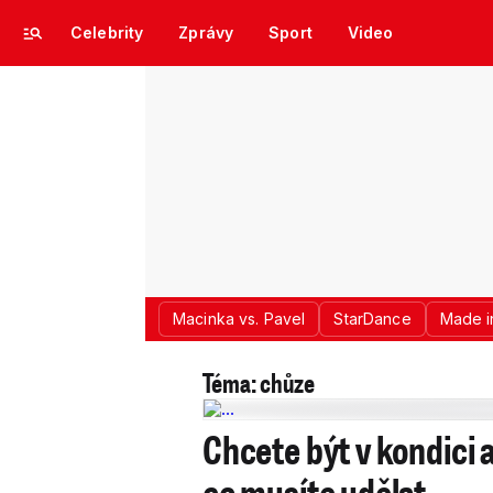
Celebrity
Zprávy
Sport
Video
Macinka vs. Pavel
StarDance
Made i
Téma: chůze
Chcete být v kondici 
co musíte udělat