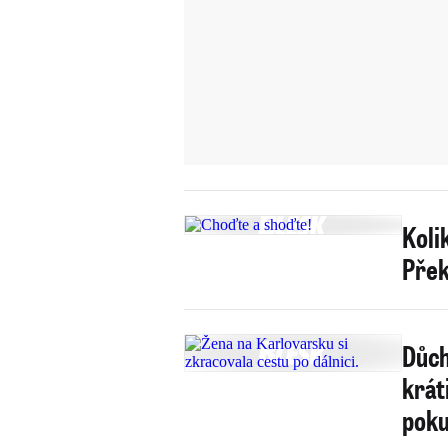
Koli
Přek
Důch
krát
poku