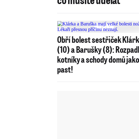
Obří bolest sestřiček Klár
(10) a Barušky (8): Rozpad
kotníky a schody domů jak
past!