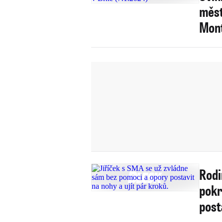
měst
Mont
Rodi
pokr
post