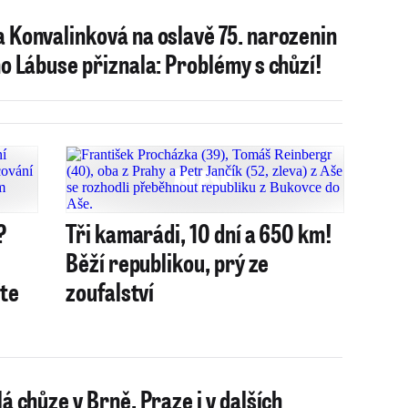
 Konvalinková na oslavě 75. narozenin
ho Lábuse přiznala: Problémy s chůzí!
?
Tři kamarádi, 10 dní a 650 km!
Běží republikou, prý ze
íte
zoufalství
lá chůze v Brně, Praze i v dalších