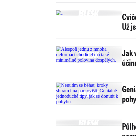
Cvič
Už j
Jak 
účin
Geni
pohy
Půlh
pomů