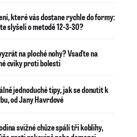
ení, které vás dostane rychle do formy:
ste slyšeli o metodě 12-3-30?
vyzrát na ploché nohy? Vsaďte na
né cviky proti bolesti
álně jednoduché tipy, jak se donutit k
bu, od Jany Havrdové
odina svižné chůze spálí tři koblihy,
že proti rakovině nebo demenci