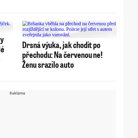
ky
Drsná výuka, jak chodit po
lé
přechodu: Na červenou ne!
o
Ženu srazilo auto