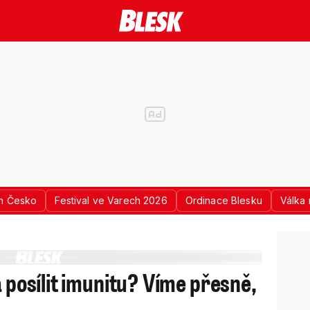
n Česko
Festival ve Varech 2026
Ordinace Blesku
Válka 
a posílit imunitu? Víme přesně,