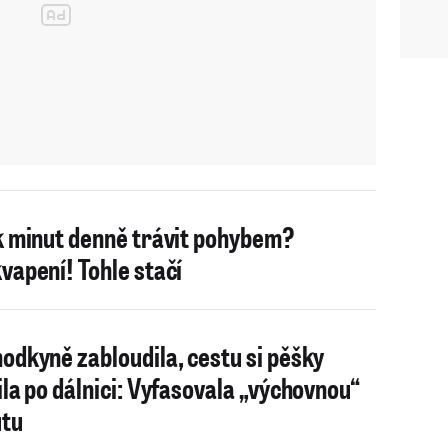
k minut denně trávit pohybem?
vapení! Tohle stačí
odkyně zabloudila, cestu si pěšky
ila po dálnici: Vyfasovala „výchovnou“
tu