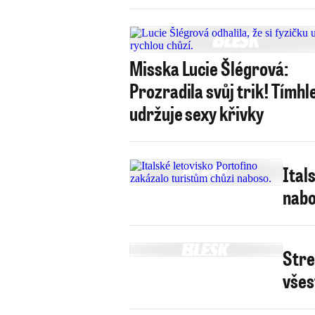
Misska Lucie Šlégrová:
Prozradila svůj trik! Tímhle
udržuje sexy křivky
Ital
nabo
Stre
všes