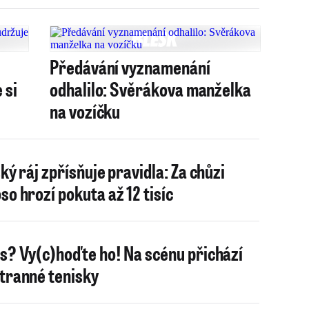
Předávání vyznamenání
 si
odhalilo: Svěrákova manželka
na vozíčku
ský ráj zpřísňuje pravidla: Za chůzi
so hrozí pokuta až 12 tisíc
s? Vy(c)hoďte ho! Na scénu přichází
tranné tenisky