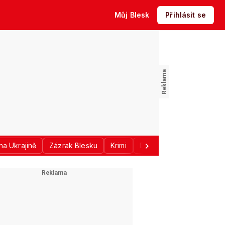
Můj Blesk
Přihlásit se
na Ukrajině
Zázrak Blesku
Krimi
Donald Trump
Sport