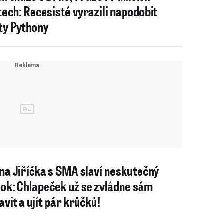
ech: Recesisté vyrazili napodobit
y Pythony
na Jiříčka s SMA slaví neskutečný
ok: Chlapeček už se zvládne sám
avit a ujít pár krůčků!