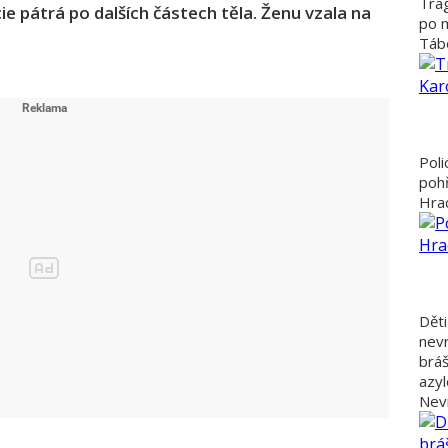
Trag
ie pátrá po dalších částech těla. Ženu vzala na
po 
Tábo
Poli
poh
Hra
Děti
nevr
bráš
azyl
Nevi