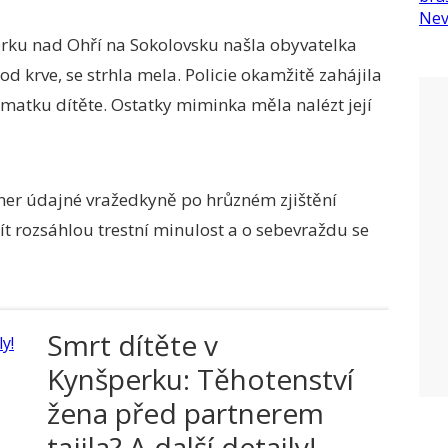
rku nad Ohří na Sokolovsku našla obyvatelka
d krve, se strhla mela. Policie okamžitě zahájila
 matku dítěte. Ostatky miminka měla nalézt její
ner údajné vražedkyně po hrůzném zjištění
t rozsáhlou trestní minulost a o sebevraždu se
Smrt dítěte v
Kynšperku: Těhotenství
žena před partnerem
tajila? A další detaily!