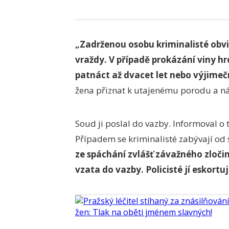
„Zadrženou osobu kriminalisté obvin
vraždy. V případě prokázání viny h
patnáct až dvacet let nebo výjimečn
žena přiznat k utajenému porodu a n
Soud ji poslal do vazby. Informoval o 
Případem se kriminalisté zabývají od 
ze spáchání zvlášť závažného zloči
vzata do vazby. Policisté jí eskortuj