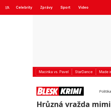
Celebrity
Zprávy
Sport
Video
Macinka vs. Pavel
StarDance
Made i
Politik
Hrůzná vražda mimi