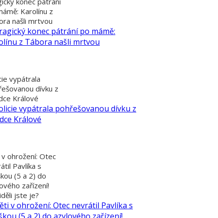
ický konec pátrání
mámě: Karolínu z
ra našli mrtvou
cie vypátrala
řešovanou dívku z
dce Králové
 v ohrožení: Otec
átil Pavlíka s
kou (5 a 2) do
ového zařízení!
děli jste je?