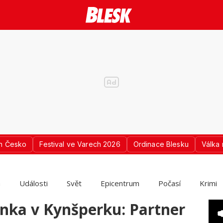
n Česko
Festival ve Varech 2026
Ordinace Blesku
Válka 
a
Události
Svět
Epicentrum
Počasí
Krimi
nka v Kynšperku: Partner