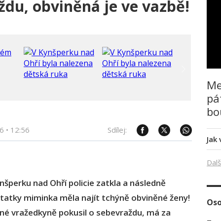
ždu, obviněná je ve vazbě!
Me
pá
bo
26
•
12:56
Sdílej:
Jak
Dalš
nšperku nad Ohří policie zatkla a následně
Ostatky miminka měla najít tchýně obviněné ženy!
Oso
né vražedkyně pokusil o sebevraždu, má za