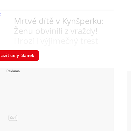
Mrtvé dítě v Kynšperku:
Ženu obvinili z vraždy!
Hrozí i výjimečný trest
azit celý článek
 se připravuje ...
st lidského těla.
Zdroj: Blesk: Kateřina Moravcová