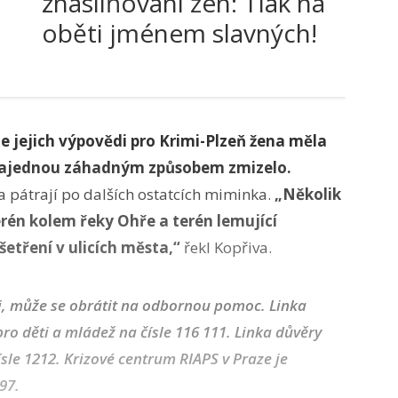
znásilňování žen: Tlak na
oběti jménem slavných!
e jejich výpovědi pro Krimi-Plzeň žena měla
 najednou záhadným způsobem zmizelo.
 a pátrají po dalších ostatcích miminka.
„Několik
erén kolem řeky Ohře a terén lemující
šetření v ulicích města,“
řekl Kopřiva.
zi, může se obrátit na odbornou pomoc. Linka
o děti a mládež na čísle 116 111. Linka důvěry
sle 1212. Krizové centrum RIAPS v Praze je
97.