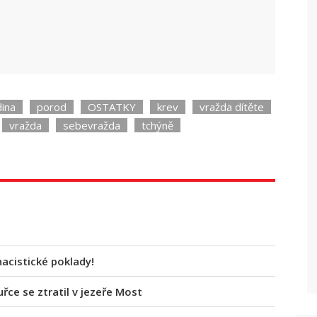
dina
porod
OSTATKY
krev
vražda dítěte
vražda
sebevražda
tchýně
nacistické poklady!
uřce se ztratil v jezeře Most