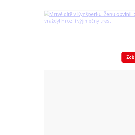
Zobr
Video
V Kynšperku nad Ohří byla nalezena čá