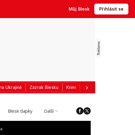
Můj Blesk
Přihlásit se
na Ukrajině
Zázrak Blesku
Krimi
Donald Trump
Sport
Blesk tlapky
Další