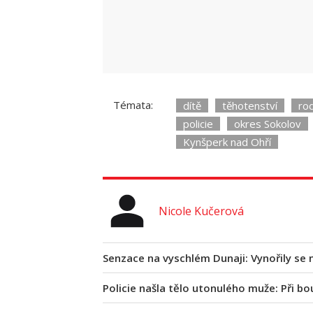
Témata:
dítě
těhotenství
ro
policie
okres Sokolov
Kynšperk nad Ohří
Nicole Kučerová
Senzace na vyschlém Dunaji: Vynořily se 
Policie našla tělo utonulého muže: Při bo