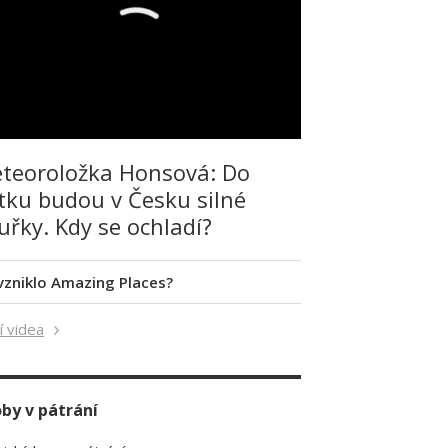
teoroložka Honsová: Do
tku budou v Česku silné
uřky. Kdy se ochladí?
 vzniklo Amazing Places?
í videa
by v pátrání