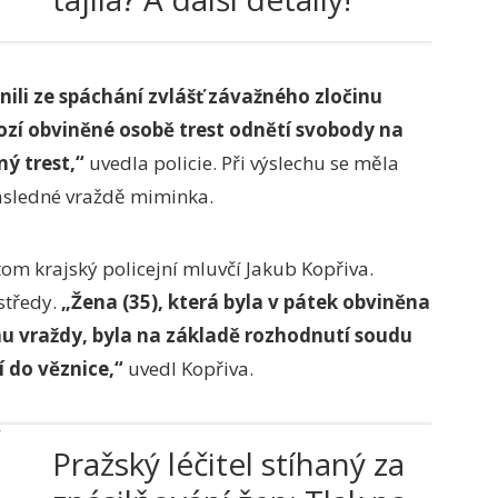
ili ze spáchání zvlášť závažného zločinu
rozí obviněné osobě trest odnětí svobody na
ý trest,“
uvedla policie. Při výslechu se měla
ásledné vraždě miminka.
tom krajský policejní mluvčí Jakub Kopřiva.
středy.
„Žena (35), která byla v pátek obviněna
nu vraždy, byla na základě rozhodnutí soudu
í do věznice,“
uvedl Kopřiva.
Pražský léčitel stíhaný za