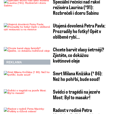
Speciální řečníci nad rakví
režiséra Laurina (†91):
Rozbrečeli i dceru Sabinu
Utajená dovolená Petra Pavla:
Prozradily ho fotky! Opět v
oblíbené rybí…
Chcete barvit vlasy šetrněji?
Zjistěte, co dokážou
květinové oleje
REKLAMA
Smrt Milana Knížáka († 86):
Než ho pohřbí, bude soud!
Svědci o tragédii na jezeře
Most: Byl to masakr!
Radost v rodině Petra