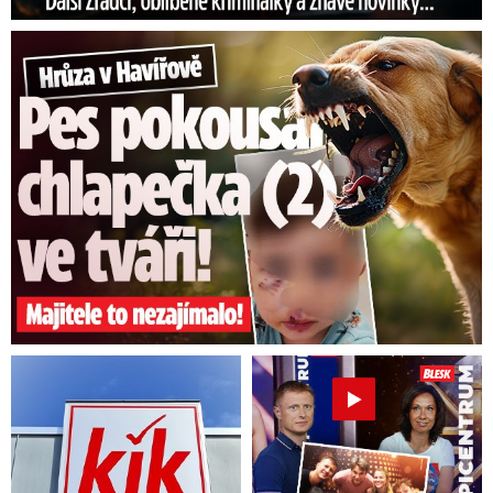
Hrůza v Havířově: Pes pokousal chlapečka (2) ve tváři!