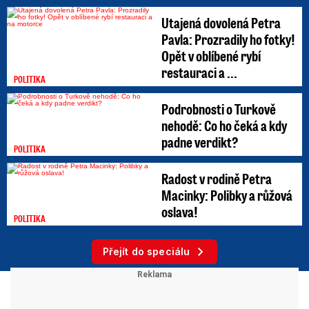
Utajená dovolená Petra
Pavla: Prozradily ho fotky!
Opět v oblíbené rybí
restauraci a ...
POLITIKA
Podrobnosti o Turkově
nehodě: Co ho čeká a kdy
padne verdikt?
POLITIKA
Radost v rodině Petra
Macinky: Polibky a růžová
oslava!
POLITIKA
Přejít do speciálu