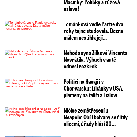
Macinky: Polibky a růžová
oslava!
Tománková vedle Partie dva
roky tajně studovala. Dcera
málem nestihla její…
Nehoda syna Žilkové Vincenta
Navrátila: Výbuch v autě
odnesl rozkrok
Politici na Havaji i v
Chorvatsku: Líbánky v USA,
plameny na talíři a Fialovi…
Ničivé zemětřesení u
Neapole: Obří balvany se řítily
ulicemi, úřady hlásí 30…