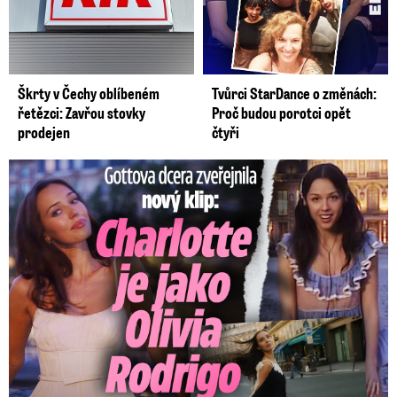
Škrty v Čechy oblíbeném
Tvůrci StarDance o změnách:
řetězci: Zavřou stovky
Proč budou porotci opět
prodejen
čtyři
Gottova dcera zveřejnila nový klip: Je jako Olivie Rodrigo!