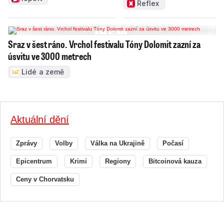
Reflex
Sraz v šest ráno. Vrchol festivalu Tóny Dolomit zazní za
úsvitu ve 3000 metrech
Lidé a země
Aktuální dění
Zprávy
Volby
Válka na Ukrajině
Počasí
Epicentrum
Krimi
Regiony
Bitcoinová kauza
Ceny v Chorvatsku