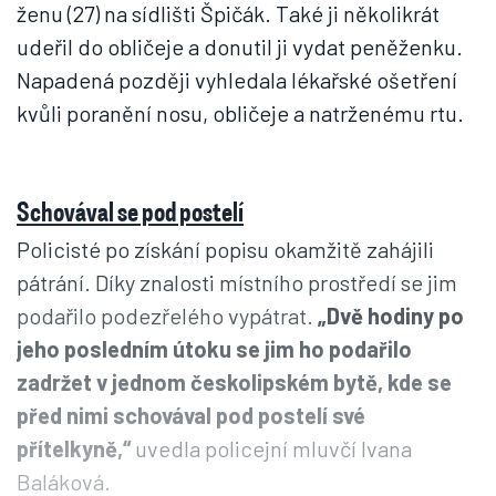
ženu (27) na sídlišti Špičák. Také ji několikrát
udeřil do obličeje a donutil ji vydat peněženku.
Napadená později vyhledala lékařské ošetření
kvůli poranění nosu, obličeje a natrženému rtu.
Schovával se pod postelí
Policisté po získání popisu okamžitě zahájili
pátrání. Díky znalosti místního prostředí se jim
podařilo podezřelého vypátrat.
„Dvě hodiny po
jeho posledním útoku se jim ho podařilo
zadržet v jednom českolipském bytě, kde se
před nimi schovával pod postelí své
přítelkyně,“
uvedla policejní mluvčí Ivana
Baláková.