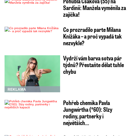
Pohublá Csáková (55) na
Sardinii: Manžela vyměnila za
zajíčka!
Co prozradilo parte Milana
Knížáka – a proč vypadá tak
nezvykle?
Vydrží vám barva sotva pár
týdnů? Přestaňte dělat tuhle
chybu
REKLAMA
Pohřeb chemika Pavla
Jungwirtha (†60): Slzy
rodiny, partnerky i
největších…