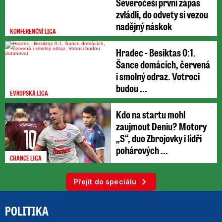
Severočeši první zápas
zvládli, do odvety si vezou
nadějný náskok
KONFERENČNÍ LIGA
Hradec - Besiktas 0:1.
Šance domácích, červená
i smolný odraz. Votroci
budou ...
EVROPSKÁ LIGA
Kdo na startu mohl
zaujmout Deniu? Motory
„S“, duo Zbrojovky i lídři
pohárových ...
CHANCE LIGA
Přejít do speciálu
POLITIKA