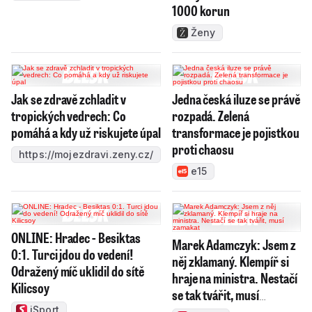
1000 korun
Ženy
Jak se zdravě zchladit v
Jedna česká iluze se právě
tropických vedrech: Co
rozpadá. Zelená
pomáhá a kdy už riskujete úpal
transformace je pojistkou
proti chaosu
https://mojezdravi.zeny.cz/
e15
ONLINE: Hradec - Besiktas
Marek Adamczyk: Jsem z
0:1. Turci jdou do vedení!
něj zklamaný. Klempíř si
Odražený míč uklidil do sítě
hraje na ministra. Nestačí
Kilicsoy
se tak tvářit, musí
zamakat
iSport