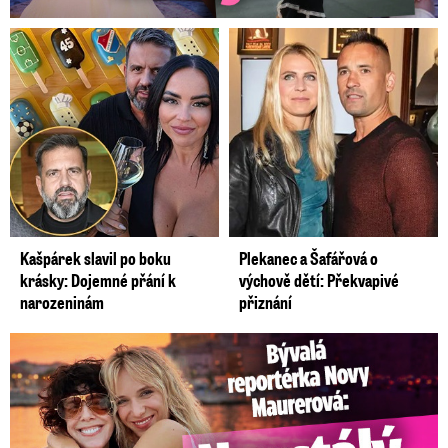
Kašpárek slavil po boku
Plekanec a Šafářová o
krásky: Dojemné přání k
výchově dětí: Překvapivé
narozeninám
přiznání
Bývalá reportérka Novy Maurerová: Neustálý boj o lásku s ...