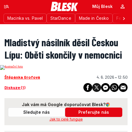
Můj Blesk
Macinka vs. Pavel
StarDance
Made in Česko
Festiva
Mladistvý násilník děsil Českou
Lípu: Oběti skončily v nemocnici
Štěpánka Grofová
4. 6. 2026 • 12:50
Diskuze (1)
Jak vám má Google doporučovat Blesk?
Sledujte nás
Preferujte nás
Jak to celé funguje