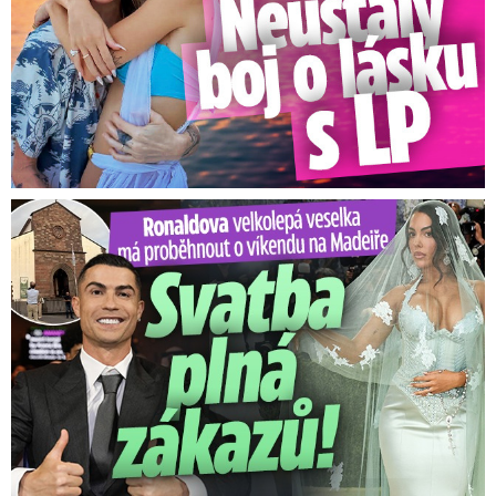
Ronaldova velkolepá veselka na Madeiře: Svatba plná zákazů!