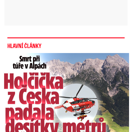
středu rozhodl o jeho vzetí do vazby.
Hrůza v Kynšperku: U domu
našli dětskou ruku! Podezřelou
ženu policie dopadla
HLAVNÍ ČLÁNKY
Smrt Češky v Alpách: Zemřela při túře s rodiči
Video se připravuje ...
Brutální napadení ženy v autobazaru na Písecku,
útočník měl dřevěnou tyč
Zdroj: Facebook