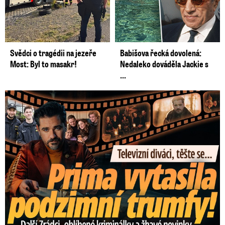
Svědci o tragédii na jezeře
Babišova řecká dovolená:
Most: Byl to masakr!
Nedaleko dováděla Jackie s
...
Prima vytasila podzimní trumfy! Další Zrádci a žhavé novinky