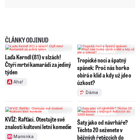
ČLÁNKY ODJINUD
Laďa Kerndl (81) v slzách!
Tropické noci a špatný
Čtyři mrtví kamarádi za jediný
spánek: Proč nás horko
týden
obírá o klid a kdy už jde o
úzkost?
Aha!
Dáma
KVÍZ: Rafťáci. Otestujte své
Šaty jako od návrháře?
znalosti kultovní letní komedie
Těchto 20 seženete v
běžných řetězcích do
Maminka