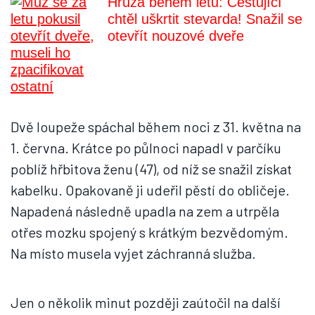
Hrůza během letu: Cestující
chtěl uškrtit stevarda! Snažil se
otevřít nouzové dveře
Dvě loupeže spáchal během noci z 31. května na
1. června. Krátce po půlnoci napadl v parčíku
poblíž hřbitova ženu (47), od níž se snažil získat
kabelku. Opakovaně ji udeřil pěstí do obličeje.
Napadená následně upadla na zem a utrpěla
otřes mozku spojený s krátkým bezvědomým.
Na místo musela vyjet záchranná služba.
Jen o několik minut později zaútočil na další