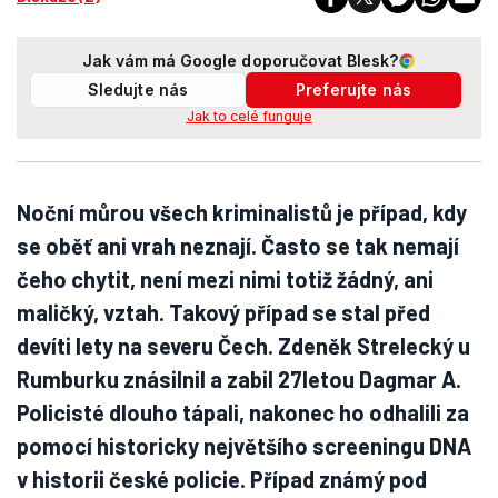
Jak vám má Google doporučovat Blesk?
Sledujte nás
Preferujte nás
Jak to celé funguje
Noční můrou všech kriminalistů je případ, kdy
se oběť ani vrah neznají. Často se tak nemají
čeho chytit, není mezi nimi totiž žádný, ani
maličký, vztah. Takový případ se stal před
devíti lety na severu Čech. Zdeněk Strelecký u
Rumburku znásilnil a zabil 27letou Dagmar A.
Policisté dlouho tápali, nakonec ho odhalili za
pomocí historicky největšího screeningu DNA
v historii české policie. Případ známý pod