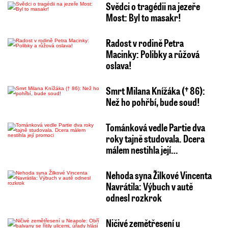
Svědci o tragédii na jezeře
Most: Byl to masakr!
Radost v rodině Petra
Macinky: Polibky a růžová
oslava!
Smrt Milana Knížáka († 86):
Než ho pohřbí, bude soud!
Tománková vedle Partie dva
roky tajně studovala. Dcera
málem nestihla její…
Nehoda syna Žilkové Vincenta
Navrátila: Výbuch v autě
odnesl rozkrok
Ničivé zemětřesení u