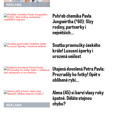
REKLAMA
Pohřeb chemika Pavla
Jungwirtha (†60): Slzy
rodiny, partnerky i
největších…
Svatba pravnučky českého
krále! Luxusní šperky i
urozená sešlost
Utajená dovolená Petra Pavla:
Prozradily ho fotky! Opět v
oblíbené rybí…
Alena (45) si barví vlasy roky
špatně. Děláte stejnou
chybu?
REKLAMA