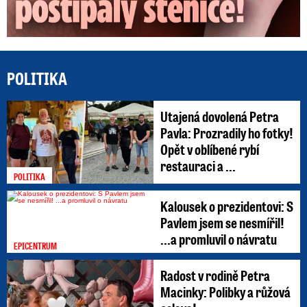
POLITIKA
Utajená dovolená Petra
Pavla: Prozradily ho fotky!
Opět v oblíbené rybí
restauraci a ...
POLITIKA
Kalousek o prezidentovi: S
Pavlem jsem se nesmířil!
...a promluvil o návratu
EPICENTRUM
Radost v rodině Petra
Macinky: Polibky a růžová