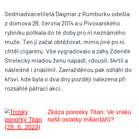
Sedmadvacetiletá Dagmar z Rumburku odešla
z domova 28. června 2014 a u Pivovarského
rybníku potkala do té doby pro ni neznámého
muže. Ten ji začal obtěžovat, mimo jiné po ní
chtěl cigaretu. Vše vygradovalo a záhy Zdeněk
Strelecký mladou ženu napadl, rdousil, škrtil a
následně i znásilnil. Zavražděnou pak odtáhl do
křoví, kde byla o dva dny později nalezena při
rozsáhlé pátrací akci.
Zkáza ponorky Titan: Ve vraku
našli ostatky miliardářů?