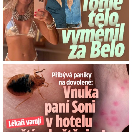
Panika na dovolené: Vnuka Soni v hotelu poštípaly štěnice!