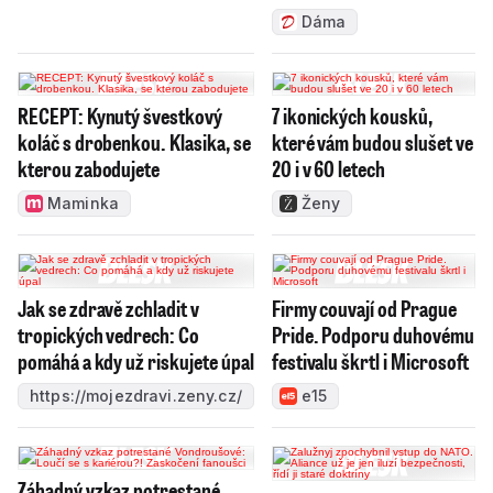
Dáma
RECEPT: Kynutý švestkový
7 ikonických kousků,
koláč s drobenkou. Klasika, se
které vám budou slušet ve
kterou zabodujete
20 i v 60 letech
Maminka
Ženy
Jak se zdravě zchladit v
Firmy couvají od Prague
tropických vedrech: Co
Pride. Podporu duhovému
pomáhá a kdy už riskujete úpal
festivalu škrtl i Microsoft
https://mojezdravi.zeny.cz/
e15
Záhadný vzkaz potrestané