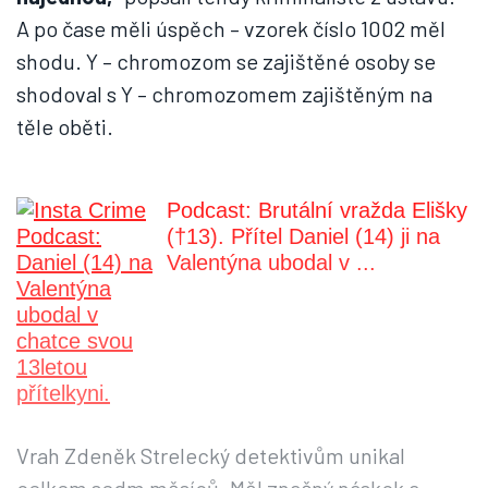
A po čase měli úspěch – vzorek číslo 1002 měl
shodu. Y – chromozom se zajištěné osoby se
shodoval s Y – chromozomem zajištěným na
těle oběti.
Podcast: Brutální vražda Elišky
(†13). Přítel Daniel (14) ji na
Valentýna ubodal v ...
Vrah Zdeněk Strelecký detektivům unikal