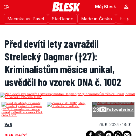
Můj Blesk
Macinka vs. Pavel
StarDance
Made in Česko
Festiva
Před devíti lety zavraždil
Strelecký Dagmar (†27):
Kriminalistům měsíce unikal,
usvědčil ho vzorek DNA č. 1002
28
Fotogalerie >
VaB
29. 6. 2023 • 18:01
Diskuze (2)