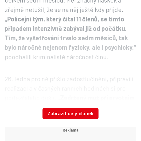
celkem sedm měsíců. Měl značný náskok a
zřejmě netušil, že se na něj ještě kdy přijde.
„Policejní tým, který čítal 11 členů, se tímto
případem intenzivně zabýval již od počátku.
Tím, že vyšetřování trvalo sedm měsíců, tak
bylo náročné nejenom fyzicky, ale i psychicky,“
poodhalili kriminalisté náročnost činu.
26. ledna pro ně přišlo zadostiučinění, připravili
realizaci a v časných ranních hodinách si pro
podezřelého došli.
„Zadržený muž při prvotním
výslechu se k této vraždě přiznal, a i následně
Zobrazit celý článek
na místě činu ukázal, jak k celé události
došlo,“
dodali.