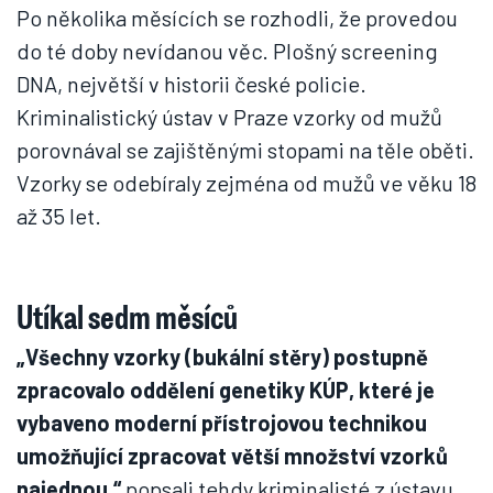
Po několika měsících se rozhodli, že provedou
do té doby nevídanou věc. Plošný screening
DNA, největší v historii české policie.
Kriminalistický ústav v Praze vzorky od mužů
porovnával se zajištěnými stopami na těle oběti.
Vzorky se odebíraly zejména od mužů ve věku 18
až 35 let.
Utíkal sedm měsíců
„Všechny vzorky (bukální stěry) postupně
zpracovalo oddělení genetiky KÚP, které je
vybaveno moderní přístrojovou technikou
umožňující zpracovat větší množství vzorků
najednou,“
popsali tehdy kriminalisté z ústavu.