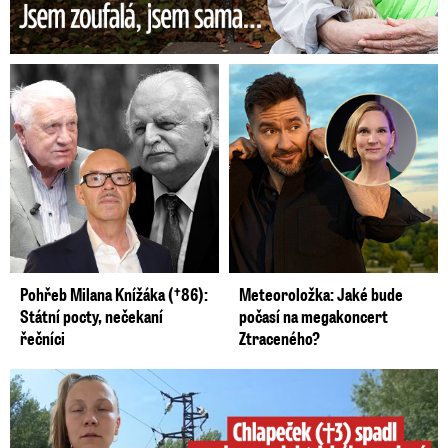
Pohřeb Milana Knížáka (†86):
Meteoroložka: Jaké bude
Státní pocty, nečekaní
počasí na megakoncert
řečníci
Ztraceného?
Smrtelný pád chlapce: Matka vydala vyjádření na 16 stran