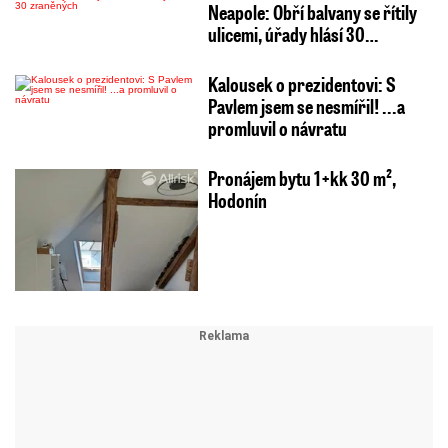
Neapole: Obří balvany se řítily
ulicemi, úřady hlásí 30…
Kalousek o prezidentovi: S
Pavlem jsem se nesmířil! ...a
promluvil o návratu
Pronájem bytu 1+kk 30 m²,
Hodonín