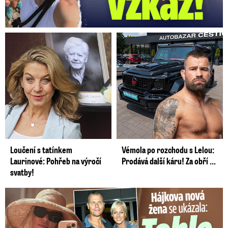
Loučení s tatínkem
Vémola po rozchodu s Lelou:
Laurinové: Pohřeb na výročí
Prodává další káru! Za obří ...
svatby!
Tohle tělo nahradilo Belo: Nová partnerka se ukázala...