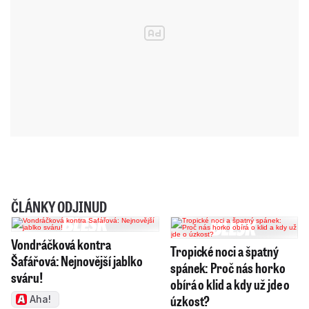
ČLÁNKY ODJINUD
Vondráčková kontra
Tropické noci a špatný
Šafářová: Nejnovější jablko
spánek: Proč nás horko
sváru!
obírá o klid a kdy už jde o
úzkost?
Aha!