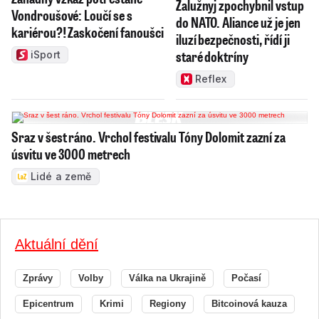
Zalužnyj zpochybnil vstup
Vondroušové: Loučí se s
do NATO. Aliance už je jen
kariérou?! Zaskočení fanoušci
iluzí bezpečnosti, řídí ji
staré doktríny
iSport
Reflex
Sraz v šest ráno. Vrchol festivalu Tóny Dolomit zazní za
úsvitu ve 3000 metrech
Lidé a země
Aktuální dění
Zprávy
Volby
Válka na Ukrajině
Počasí
Epicentrum
Krimi
Regiony
Bitcoinová kauza