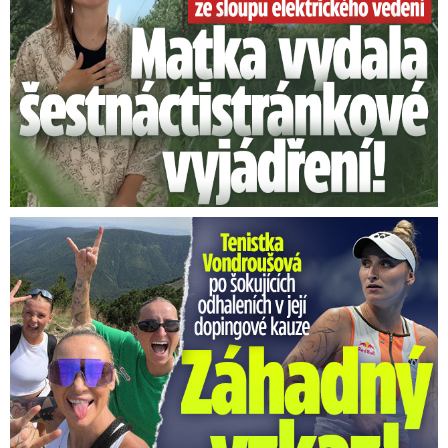
Vondroušová po šokujících odhaleních v kauze: Záhadný vzkaz!