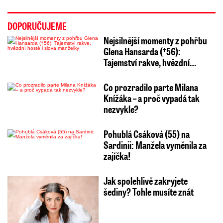
DOPORUČUJEME
Nejsilnější momenty z pohřbu
Glena Hansarda (†56):
Tajemství rakve, hvězdní…
Co prozradilo parte Milana
Knížáka – a proč vypadá tak
nezvykle?
Pohublá Csáková (55) na
Sardinii: Manžela vyměnila za
zajíčka!
Jak spolehlivě zakryjete
šediny? Tohle musíte znát