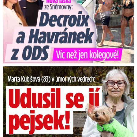
proto napařil ještě ústavní sexuologickou léčbu.
Video se připravuje ...
Vrah Zdeněk Strelecký
Zdroj: Jana Ulrichová
Marta Kubišová (83) v úmorných vedrech: Udusil se jí pejsek!
Na doživotí: Zbabělec Zezula si
dovolil jen na slabé, seniora
před vraždou mučil!