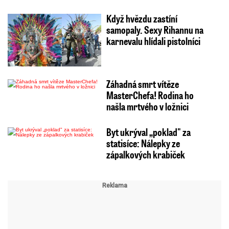
Když hvězdu zastíní
samopaly. Sexy Rihannu na
karnevalu hlídali pistolníci
Záhadná smrt vítěze
MasterChefa! Rodina ho
našla mrtvého v ložnici
Byt ukrýval „poklad" za
statisíce: Nálepky ze
zápalkových krabiček