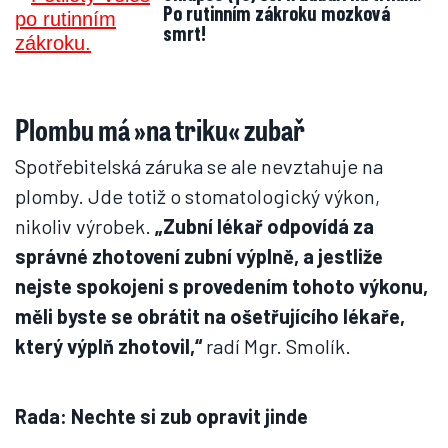
Po rutinním zákroku mozková
smrt!
Plombu má »na triku« zubař
Spotřebitelská záruka se ale nevztahuje na
plomby. Jde totiž o stomatologický výkon,
nikoliv výrobek.
„Zubní lékař odpovídá za
správné zhotovení zubní výplně, a jestliže
nejste spokojeni s provedením tohoto výkonu,
měli byste se obrátit na ošetřujícího lékaře,
který výplň zhotovil,“
radí Mgr. Smolík.
Rada: Nechte si zub opravit jinde