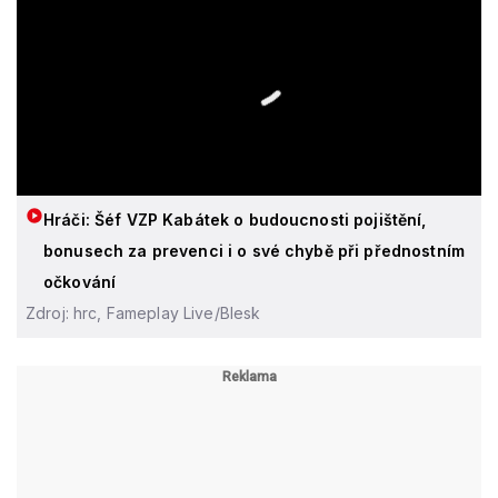
Hráči: Šéf VZP Kabátek o budoucnosti pojištění,
bonusech za prevenci i o své chybě při přednostním
očkování
Zdroj: hrc, Fameplay Live/Blesk