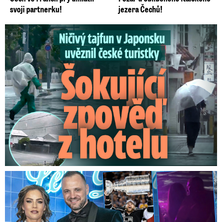
svoji partnerku!
jezera Čechů!
Ničivý tajfun uvěznil české turistky: Šokující zpověď
Na Gáboríka se sypou obvinění z nevěry: Reakce manželky!