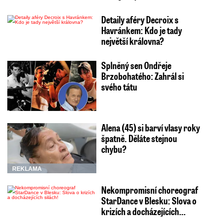
Detaily aféry Decroix s
Havránkem: Kdo je tady
největší královna?
Splněný sen Ondřeje
Brzobohatého: Zahrál si
svého tátu
Alena (45) si barví vlasy roky
špatně. Děláte stejnou
chybu?
REKLAMA
Nekompromisní choreograf
StarDance v Blesku: Slova o
krizích a docházejících…