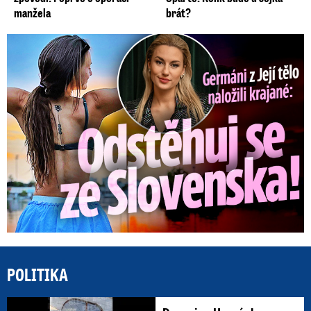
manžela
brát?
Germáni z Jejího těla: Odstěhuj se, vzkázali jí krajané
POLITIKA