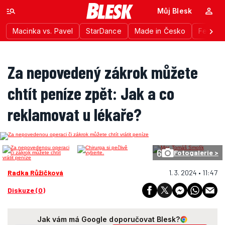
Můj Blesk
Macinka vs. Pavel
StarDance
Made in Česko
Festiva
Za nepovedený zákrok můžete
chtít peníze zpět: Jak a co
reklamovat u lékaře?
6
Fotogalerie >
Radka Růžičková
1. 3. 2024 • 11:47
Diskuze (0)
Jak vám má Google doporučovat Blesk?