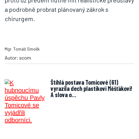
proto už předem nutné mít realistické představy
a podrobně probrat plánovaný zákrok s
chirurgem.
Mgr. Tomáš Smolík
Autor: scom
Štíhlá postava Tomicové (61)
vyrazila dech plastikovi Měšťákovi!
A slova o…