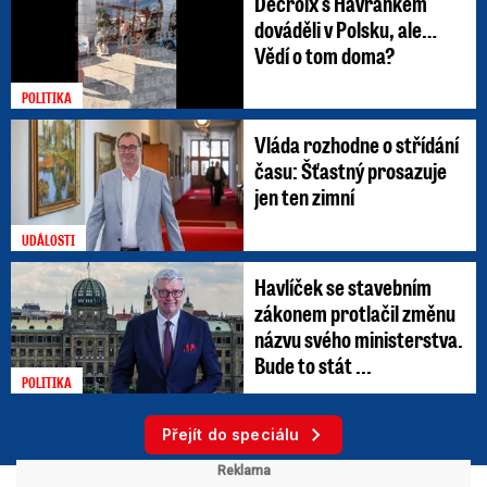
Decroix s Havránkem
dováděli v Polsku, ale…
Vědí o tom doma?
POLITIKA
Vláda rozhodne o střídání
času: Šťastný prosazuje
jen ten zimní
UDÁLOSTI
Havlíček se stavebním
zákonem protlačil změnu
názvu svého ministerstva.
Bude to stát ...
POLITIKA
Přejít do speciálu