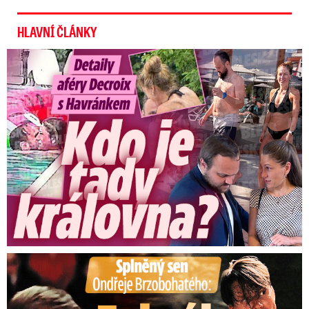
HLAVNÍ ČLÁNKY
Detaily aféry Decroix s Havránkem: Kdo je tady královna?
Splněný sen Ondřeje Brzobohatého: Zahrál si svého tátu