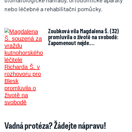
stomatologické náhrady, ortodontické aparáty
nebo léčebné a rehabilitační pomůcky.
Zoubková víla Magdalena Š. (32)
promluvila o životě na svobodě:
Zapomenout nejde.…
Vadná protéza? Žádejte nápravu!