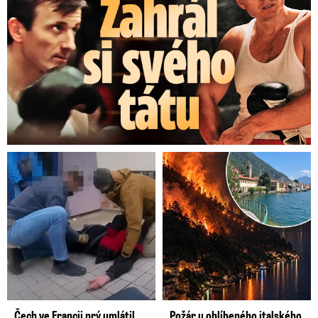
Čech ve Francii prý umlátil
Požár u oblíbeného italského