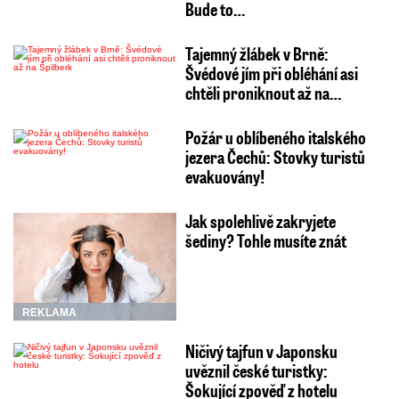
Bude to…
Tajemný žlábek v Brně:
Švédové jím při obléhání asi
chtěli proniknout až na…
Požár u oblíbeného italského
jezera Čechů: Stovky turistů
evakuovány!
Jak spolehlivě zakryjete
šediny? Tohle musíte znát
REKLAMA
Ničivý tajfun v Japonsku
uvěznil české turistky:
Šokující zpověď z hotelu