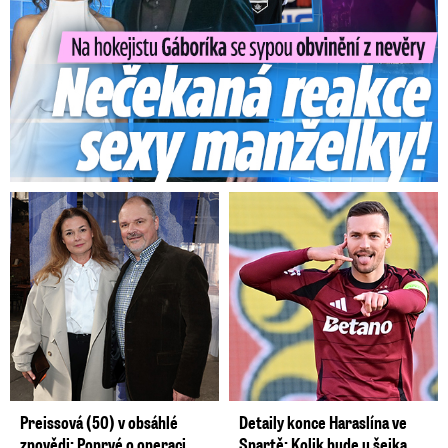
Preissová (50) v obsáhlé
Detaily konce Haraslína ve
zpovědi: Poprvé o operaci
Spartě: Kolik bude u šejka