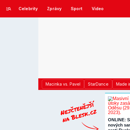
Celebrity
Zprávy
Sport
Video
Macinka vs. Pavel
StarDance
Made i
ONLINE: S
nových sa