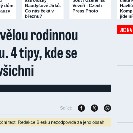
u
astroložky
pouť! Uzené na
dieta 
lý dům,
Baudyšové Jirků:
Veveří i Czech
Havlí
 kauzy
Co nás čeká v
Press Photo
Kompl
březnu?
jídeln
třicet 
kvělou rodinnou
JDI NA
. 4 tipy, kde se
všichni
Sdílej:
kční text. Redakce Blesku nezodpovídá za jeho obsah