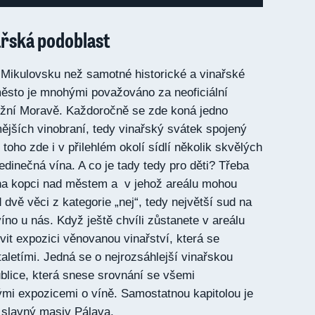
ařská podoblast
a Mikulovsku než samotné historické a vinařské
ěsto je mnohými považováno za neoficiální
ižní Moravě. Každoročně se zde koná jedno
ějších vinobraní, tedy vinařský svátek spojený
 toho zde i v přilehlém okolí sídlí několik skvělých
 jedinečná vína. A co je tady tedy pro děti? Třeba
 na kopci nad městem a v jehož areálu mohou
 dvě věci z kategorie „nej“, tedy největší sud na
víno u nás. Když ještě chvíli zůstanete v areálu
it expozici věnovanou vinařství, která se
aletími. Jedná se o nejrozsáhlejší vinařskou
blice, která snese srovnání se všemi
i expozicemi o víně. Samostatnou kapitolou je
 slavný masiv Pálava.