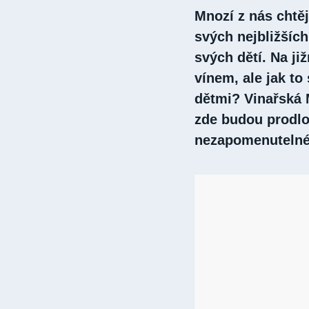
Mnozí z nás chtěj
svých nejbližších
svých dětí. Na ji
vínem, ale jak to
dětmi? Vinařská M
zde budou prodl
nezapomenutelné 