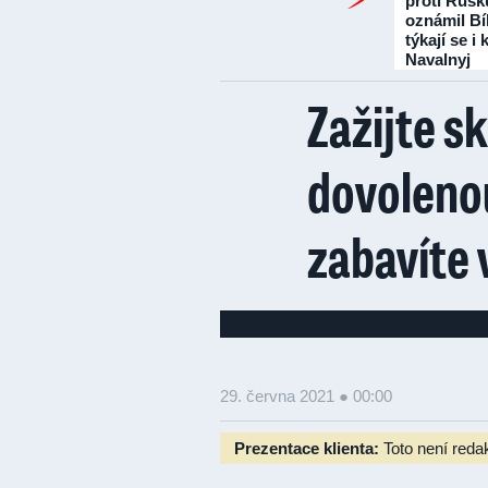
proti Rusk
oznámil Bí
týkají se i
Navalnyj
Zažijte s
dovolenou
zabavíte 
29. června 2021 ● 00:00
Prezentace klienta:
Toto není reda