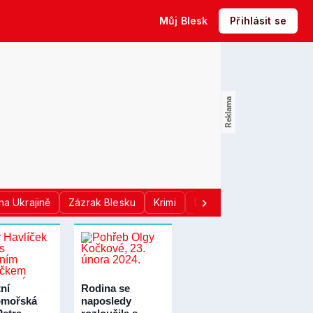
Můj Blesk
Přihlásit se
na Ukrajině
Zázrak Blesku
Krimi
Donald Trump
Sport
ní
Rodina se
omořská
naposledy