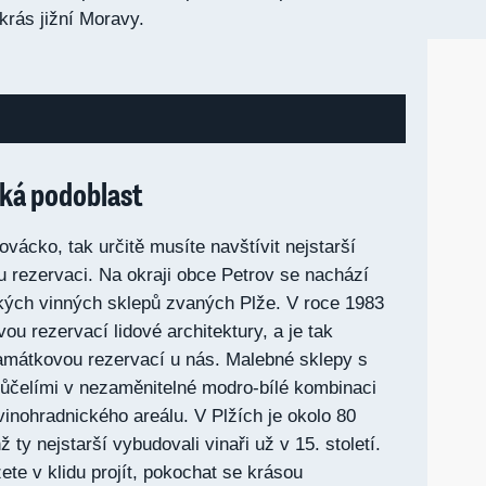
rás jižní Moravy.
ká podoblast
vácko, tak určitě musíte navštívit nejstarší
 rezervaci. Na okraji obce Petrov se nachází
ických vinných sklepů zvaných Plže. V roce 1983
u rezervací lidové architektury, a je tak
amátkovou rezervací u nás. Malebné sklepy s
ůčelími v nezaměnitelné modro-bílé kombinaci
 vinohradnického areálu. V Plžích je okolo 80
 ty nejstarší vybudovali vinaři už v 15. století.
te v klidu projít, pokochat se krásou