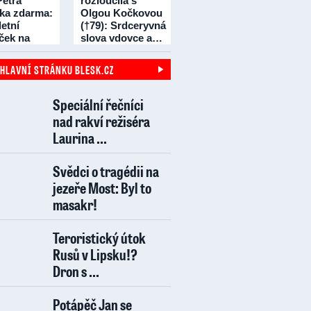
Petra
rozloučila s
čka zdarma:
Olgou Kočkovou
etní
(†79): Srdceryvná
íček na
slova vdovce a…
dní!
 HLAVNÍ STRÁNKU BLESK.CZ
Speciální řečníci
nad rakví režiséra
Laurina ...
Svědci o tragédii na
jezeře Most: Byl to
masakr!
Teroristický útok
Rusů v Lipsku!?
Dron s ...
Potápěč Jan se