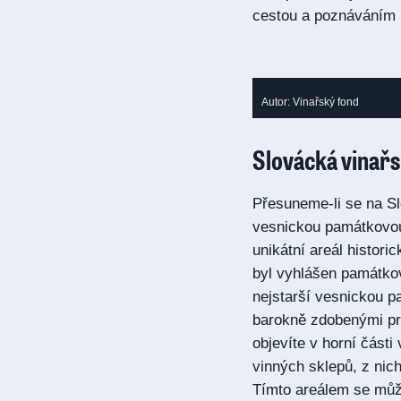
cestou a poznáváním k
Autor: Vinařský fond
Slovácká vinařs
Přesuneme-li se na Slo
vesnickou památkovou
unikátní areál histor
byl vyhlášen památkovo
nejstarší vesnickou p
barokně zdobenými pr
objevíte v horní části
vinných sklepů, z nichž
Tímto areálem se může