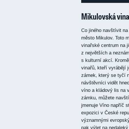
Mikulovská vin
Co jiného navštívit n
město Mikulov. Toto m
vinařské centrum na j
z největších a neznám
s kulturní akcí. Kromě
vinařů, kteří vyrábějí
zámek, který se tyčí
návštěvníci vidět hned
víno a kládový lis na 
zámku, můžete navštív
jmenuje Víno napříč st
expozici v České repu
významnými evropským
pak výlet na nedaleký