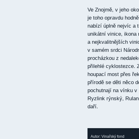
Ve Znojmě, v jeho oko
je toho opravdu hodně
nabízí úplně nejvíc a 
unikátní vinice, ikona
a nejkvalitnějších vi
v samém srdci Národní
procházkou z nedaleké
přilehlé cyklostezce. 
houpací most přes ře
přírodě se děti něco d
pochutnají na vínku v
Ryzlink rýnský, Rulan
daří.
Autor: Vinařský fond