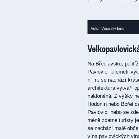
Autor: Vinařský fond
Velkopavlovická
Na Břeclavsku, poblíž
Pavlovic, kilometr v
n. m. se nachází krás
architektura vytváří o
nakloněná. Z výšky ne
Hodonín nebo Bořetice
Pavlovic, nebo se zde
méně zdatné turisty je
se nachází malé obče
vína pavlovických vina