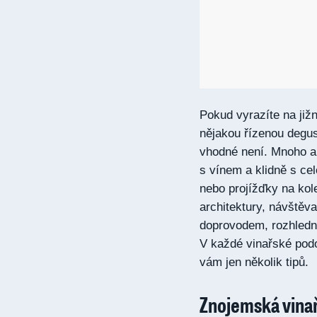
Pokud vyrazíte na již
nějakou řízenou degust
vhodné není. Mnoho ak
s vínem a klidně s ce
nebo projížďky na kole
architektury, návštěva
doprovodem, rozhledn
V každé vinařské podo
vám jen několik tipů.
Znojemská vina