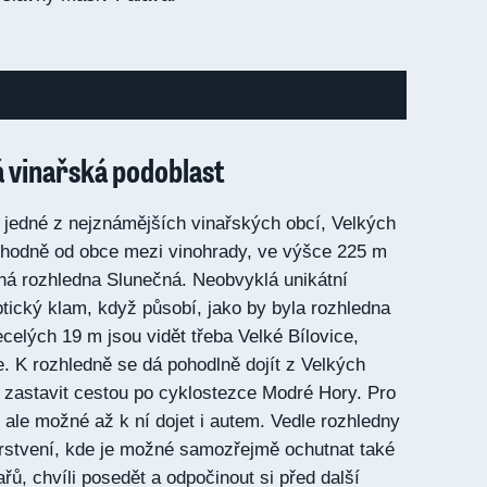
 vinařská podoblast
 jedné z nejznámějších vinařských obcí, Velkých
ýchodně od obce mezi vinohrady, ve výšce 225 m
ná rozhledna Slunečná. Neobvyklá unikátní
ptický klam, když působí, jako by byla rozhledna
celých 19 m jsou vidět třeba Velké Bílovice,
. K rozhledně se dá pohodlně dojít z Velkých
 zastavit cestou po cyklostezce Modré Hory. Pro
 ale možné až k ní dojet i autem. Vedle rozhledny
rstvení, kde je možné samozřejmě ochutnat také
řů, chvíli posedět a odpočinout si před další