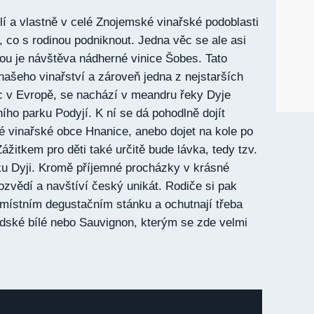
lí a vlastně v celé Znojemské vinařské podoblasti
, co s rodinou podniknout. Jedna věc se ale asi
tou je návštěva nádherné vinice Šobes. Tato
 našeho vinařství a zároveň jedna z nejstarších
nic v Evropě, se nachází v meandru řeky Dyje
ho parku Podyjí. K ní se dá pohodlně dojít
 vinařské obce Hnanice, anebo dojet na kole po
Zážitkem pro děti také určitě bude lávka, tedy tzv.
ku Dyji. Kromě příjemné procházky v krásné
ozvědí a navštíví český unikát. Rodiče si pak
 místním degustačním stánku a ochutnají třeba
dské bílé nebo Sauvignon, kterým se zde velmi