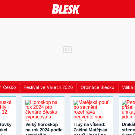
n Česko
Festival ve Varech 2026
Ordinace Blesku
Válka 
tovky
Velký horoskop
Tipy na víkend:
Unikát
nkcí
na rok 2024 podle
Začíná Matějská
střed