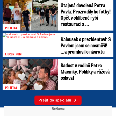
Utajená dovolená Petra
Pavla: Prozradily ho fotky!
Opět v oblíbené rybí
restauraci a ...
POLITIKA
Kalousek o prezidentovi: S
Pavlem jsem se nesmířil!
...a promluvil o návratu
EPICENTRUM
Radost v rodině Petra
Macinky: Polibky a růžová
oslava!
POLITIKA
Přejít do speciálu