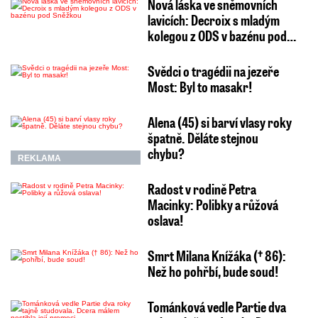
Nová láska ve sněmovních
lavicích: Decroix s mladým
kolegou z ODS v bazénu pod…
Svědci o tragédii na jezeře
Most: Byl to masakr!
Alena (45) si barví vlasy roky
špatně. Děláte stejnou
chybu?
REKLAMA
Radost v rodině Petra
Macinky: Polibky a růžová
oslava!
Smrt Milana Knížáka († 86):
Než ho pohřbí, bude soud!
Tománková vedle Partie dva