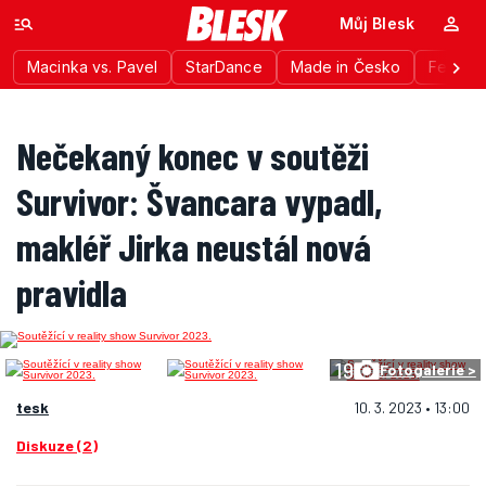
Můj Blesk
Macinka vs. Pavel
StarDance
Made in Česko
Festiva
Nečekaný konec v soutěži
Survivor: Švancara vypadl,
makléř Jirka neustál nová
pravidla
19
Fotogalerie >
tesk
10. 3. 2023 • 13:00
Diskuze (2)