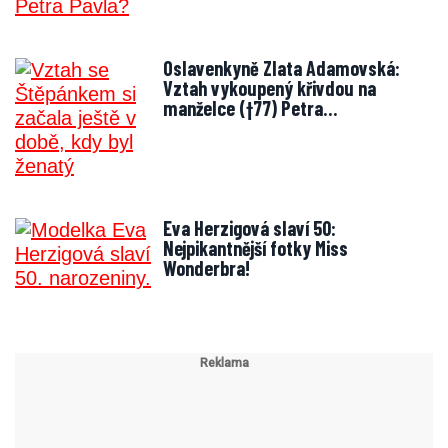
Oslavenkyně Zlata Adamovská:
Vztah vykoupený křivdou na
manželce (†77) Petra…
Eva Herzigová slaví 50:
Nejpikantnější fotky Miss
Wonderbra!