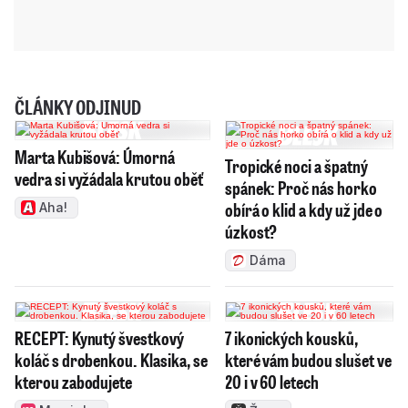
ČLÁNKY ODJINUD
Marta Kubišová: Úmorná
Tropické noci a špatný
vedra si vyžádala krutou oběť
spánek: Proč nás horko
obírá o klid a kdy už jde o
Aha!
úzkost?
Dáma
RECEPT: Kynutý švestkový
7 ikonických kousků,
koláč s drobenkou. Klasika, se
které vám budou slušet ve
kterou zabodujete
20 i v 60 letech