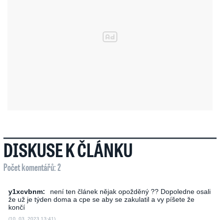
DISKUSE K ČLÁNKU
Počet komentářů: 2
y1xcvbnm:
není ten článek nějak opožděný ?? Dopoledne osali
že už je týden doma a cpe se aby se zakulatil a vy píšete že
končí
(10. 03. 2023 13:41)