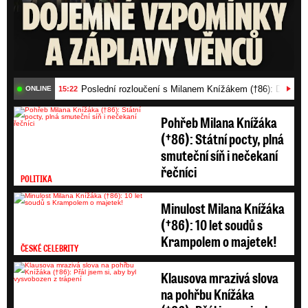
Poslední rozloučení s Milanem Knížákem (†86): Dojemn
15:22
ONLINE
Pohřeb Milana Knížáka
(†86): Státní pocty, plná
smuteční síň i nečekaní
řečníci
POLITIKA
Minulost Milana Knížáka
(†86): 10 let soudů s
Krampolem o majetek!
ČESKÉ CELEBRITY
Klausova mrazivá slova
na pohřbu Knížáka