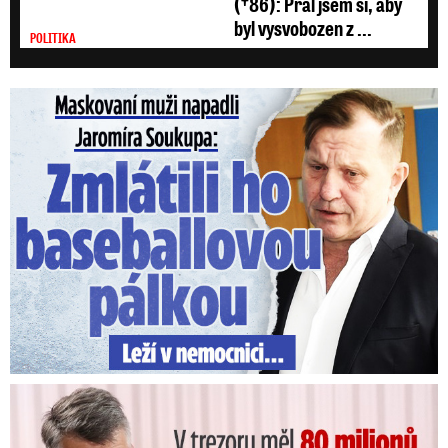
(†86): Přál jsem si, aby
byl vysvobozen z ...
POLITIKA
Maskovaní muži napadli Jaromíra Soukupa: Krvavá nakládačka
V trezoru měl 80 milionů: Policie obvinila exšéfa železnic!