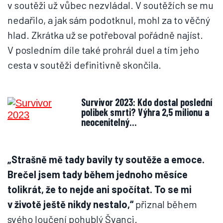
v soutěži už vůbec nezvládal. V soutěžích se mu
nedařilo, a jak sám podotknul, mohl za to věčný
hlad. Zkrátka už se potřeboval pořádně najíst.
V posledním díle také prohrál duel a tím jeho
cesta v soutěži definitivně skončila.
Survivor 2023: Kdo dostal poslední
polibek smrti? Výhra 2,5 milionu a
neocenitelný…
„Strašně mě tady bavily ty soutěže a emoce.
Brečel jsem tady během jednoho měsíce
tolikrát, že to nejde ani spočítat. To se mi
v životě ještě nikdy nestalo,“
přiznal během
svého loučení pohublý Švanci.