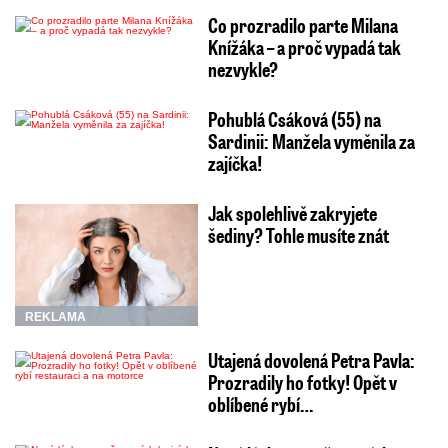
Co prozradilo parte Milana
Knížáka – a proč vypadá tak
nezvykle?
Pohublá Csáková (55) na
Sardinii: Manžela vyměnila za
zajíčka!
Jak spolehlivě zakryjete
šediny? Tohle musíte znát
REKLAMA
Utajená dovolená Petra Pavla:
Prozradily ho fotky! Opět v
oblíbené rybí…