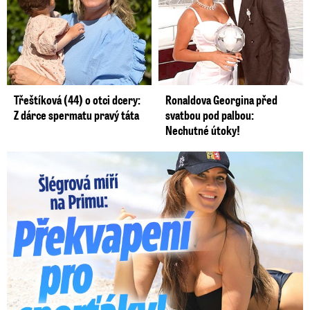
Třeštíková (44) o otci dcery:
Ronaldova Georgina před
Z dárce spermatu pravý táta
svatbou pod palbou:
Nechutné útoky!
Lucie Šlégrová míří na Primu. Překvapení pro sporťáky!