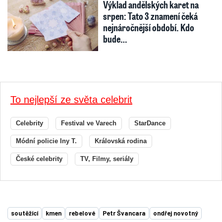
Výklad andělských karet na
srpen: Tato 3 znamení čeká
nejnáročnější období. Kdo
bude…
To nejlepší ze světa celebrit
Celebrity
Festival ve Varech
StarDance
Módní policie Iny T.
Královská rodina
České celebrity
TV, Filmy, seriály
soutěžící
kmen
rebelové
Petr Švancara
ondřej novotný