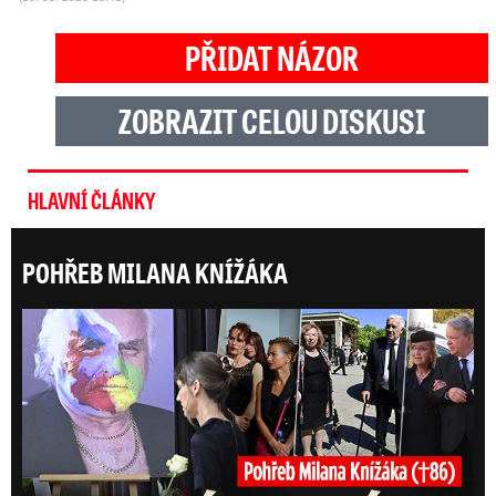
PŘIDAT NÁZOR
ZOBRAZIT CELOU DISKUSI
HLAVNÍ ČLÁNKY
POHŘEB MILANA KNÍŽÁKA
Posl