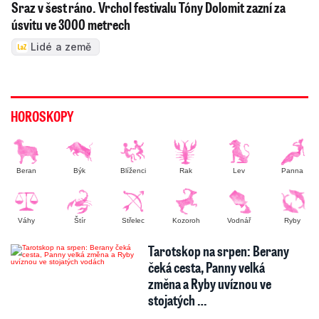
Sraz v šest ráno. Vrchol festivalu Tóny Dolomit zazní za
úsvitu ve 3000 metrech
Lidé a země
HOROSKOPY
Beran
Býk
Blíženci
Rak
Lev
Panna
Váhy
Štír
Střelec
Kozoroh
Vodnář
Ryby
Tarotskop na srpen: Berany
čeká cesta, Panny velká
změna a Ryby uvíznou ve
stojatých …