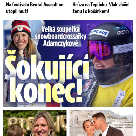
Na festivalu Brutal Assault se
Hrůza na Teplicku: Vlak vláčel
utopil muž!
ženu i s kočárkem!
Velká soupeřka Adamczykové: Šokující konec!