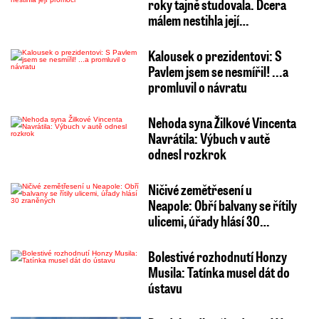
roky tajně studovala. Dcera
málem nestihla její…
Kalousek o prezidentovi: S
Pavlem jsem se nesmířil! ...a
promluvil o návratu
Nehoda syna Žilkové Vincenta
Navrátila: Výbuch v autě
odnesl rozkrok
Ničivé zemětřesení u
Neapole: Obří balvany se řítily
ulicemi, úřady hlásí 30…
Bolestivé rozhodnutí Honzy
Musila: Tatínka musel dát do
ústavu