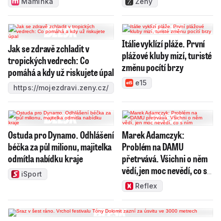
Maminka
Ženy
Itálie vyklízí pláže. První
Jak se zdravě zchladit v
plážové kluby mizí, turisté
tropických vedrech: Co
změnu pocítí brzy
pomáhá a kdy už riskujete úpal
e15
https://mojezdravi.zeny.cz/
Ostuda pro Dynamo. Odhlášení
Marek Adamczyk:
béčka za půl milionu, majitelka
Problém na DAMU
odmítla nabídku kraje
přetrvává. Všichni o něm
vědí, jen moc nevědí, co s
iSport
ním
Reflex