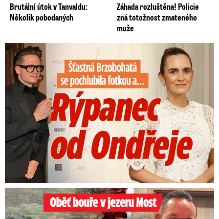
Brutální útok v Tanvaldu:
Záhada rozluštěna! Policie
Několik pobodaných
zná totožnost zmateného
muže
Šťastná Brzobohatá se pochlubila fotkou: Rýpanec od Ondřeje
Oběť bouře v jezeru Most: Zemřel táta Dominik (†28)