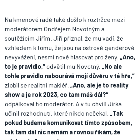
Na kmenové radě také došlo k roztržce mezi
moderátorem Ondřejem Novotným a
soutěžícím Jiřím. Jiří přiznal, že mu vadí, že
vzhledem k tomu, že jsou na ostrově genderově
nevyvážení, nesmí nově hlasovat pro ženy.
„Ano,
to je pravidlo,“
odvětil mu Novotný.
„No ale
tohle pravidlo nabourává mojí důvěru v té hře,“
zlobil se realitní makléř.
„Ano, ale je to reality
show a je rok 2023, co tam máš dál?“
odpálkoval ho moderátor. A v tu chvíli Jirka
učinil rozhodnutí, které nikdo nečekal.
„Tak
pokud budeme komunikovat tímto způsobem,
tak tam dál nic nemám a rovnou říkám, že