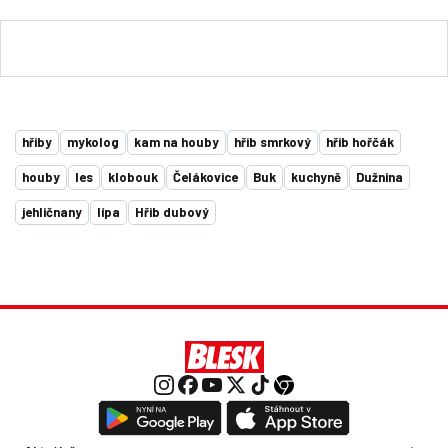
hřiby
mykolog
kam na houby
hřib smrkový
hřib hořčák
houby
les
klobouk
Čelákovice
Buk
kuchyně
Dužnina
jehličnany
lípa
Hřib dubový