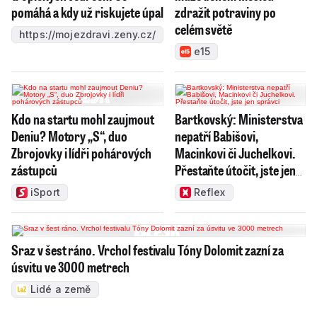
pomáhá a kdy už riskujete úpal
zdražit potraviny po
celém světě
https://mojezdravi.zeny.cz/
e15
Kdo na startu mohl zaujmout
Bartkovský: Ministerstva
Deniu? Motory „S“, duo
nepatří Babišovi,
Zbrojovky i lídři pohárových
Macinkovi či Juchelkovi.
zástupců
Přestaňte útočit, jste jen
správci
iSport
Reflex
Sraz v šest ráno. Vrchol festivalu Tóny Dolomit zazní za
úsvitu ve 3000 metrech
Lidé a země