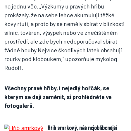
na jednu věc. „Výzkumy u pravých hřibů
prokázaly, že na sebe lehce akumulují těžké
kovy rtuti, a proto by se neměly sbírat v blízkosti
silnic, továren, výsypek nebo ve znečištěném
prostředí, ale zde bych nedoporučoval sbírat
žádné houby Nejvíce škodlivých látek obsahují
rourky pod kloboukem,“ upozorňuje mykolog
Rudolf.
Všechny pravé hřiby, i nejedlý hořčák, se
kterým se dají zaměnit, si prohlédněte ve
fotogalerii.
Hřib smrkový, náš nejoblíbenější