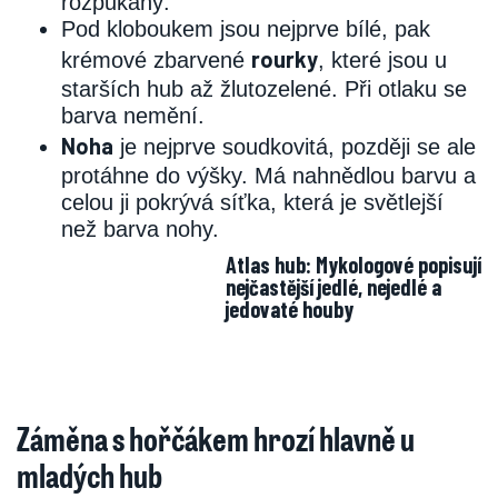
rozpukaný.
Pod kloboukem jsou nejprve bílé, pak
rourky
krémové zbarvené
, které jsou u
starších hub až žlutozelené. Při otlaku se
barva nemění.
Noha
je nejprve soudkovitá, později se ale
protáhne do výšky. Má nahnědlou barvu a
celou ji pokrývá síťka, která je světlejší
než barva nohy.
Atlas hub: Mykologové popisují
nejčastější jedlé, nejedlé a
jedovaté houby
Záměna s hořčákem hrozí hlavně u
mladých hub