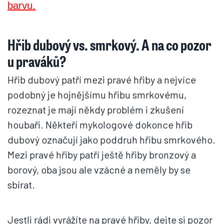
Hřib dubový vs. smrkový. A na co pozor
u praváků?
Hřib dubový patří mezi pravé hřiby a nejvíce
podobný je hojnějšímu hřibu smrkovému,
rozeznat je mají někdy problém i zkušení
houbaři. Někteří mykologové dokonce hřib
dubový označují jako poddruh hřibu smrkového.
Mezi pravé hřiby patří ještě hřiby bronzový a
borový, oba jsou ale vzácné a neměly by se
sbírat.
Jestli rádi vyrážíte na pravé hřiby, dejte si pozor