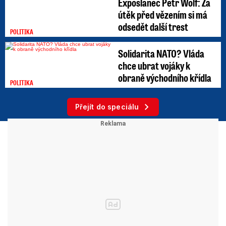
Exposlanec Petr Wolf: Za
útěk před vězením si má
odsedět další trest
POLITIKA
Solidarita NATO? Vláda
chce ubrat vojáky k
obraně východního křídla
POLITIKA
Přejít do speciálu