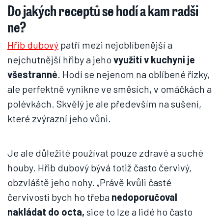
Do jakých receptů se hodí a kam radši
ne?
Hřib dubový
patří mezi nejoblíbenější a
nejchutnější hřiby a jeho
využití v kuchyni je
všestranné
. Hodí se nejenom na oblíbené řízky,
ale perfektně vynikne ve směsích, v omáčkách a
polévkách. Skvělý je ale především na sušení,
které zvýrazní jeho vůni.
Je ale důležité používat pouze zdravé a suché
houby. Hřib dubový bývá totiž často červivý,
obzvláště jeho nohy. „Právě kvůli časté
červivosti bych ho třeba
nedoporučoval
nakládat do octa,
sice to lze a lidé ho často