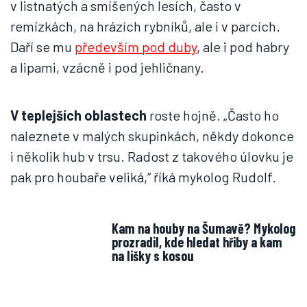
v listnatých a smíšených lesích, často v
remízkách, na hrázích rybníků, ale i v parcích.
Daří se mu
především pod duby
, ale i pod habry
a lipami, vzácně i pod jehličnany.
V teplejších oblastech
roste hojně. „Často ho
naleznete v malých skupinkách, někdy dokonce
i několik hub v trsu. Radost z takového úlovku je
pak pro houbaře veliká,“ říká mykolog Rudolf.
Kam na houby na Šumavě? Mykolog
prozradil, kde hledat hřiby a kam
na lišky s kosou