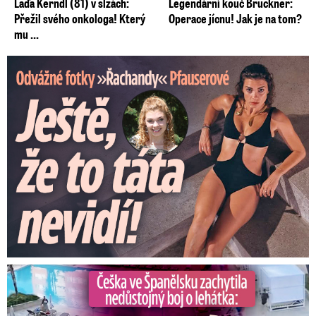
Laďa Kerndl (81) v slzách:
Legendární kouč Brückner:
Přežil svého onkologa! Který
Operace jícnu! Jak je na tom?
mu ...
Odvážné fotky Denisy Pfauserové: Ještě, že to táta nevidí
Češka ve Španělsku natočila nedůstojný boj o lehátka