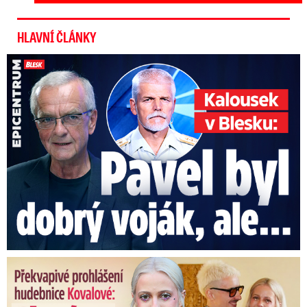
HLAVNÍ ČLÁNKY
Kalousek o prezidentovi: S Pavlem jsem se nesmířil!
Překvapivé prohlášení hudebnice Kovalové: Slavím! Manžel se ...