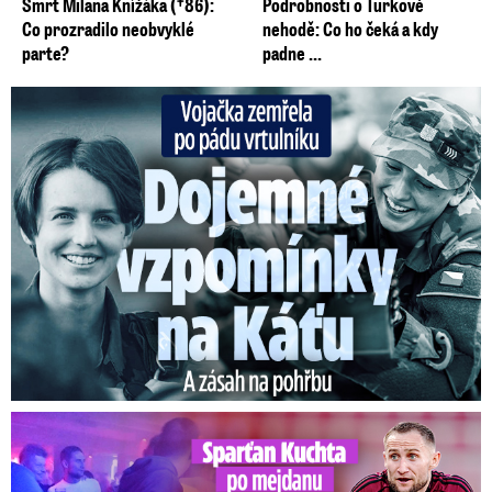
Smrt Milana Knížáka (†86):
Podrobnosti o Turkově
Co prozradilo neobvyklé
nehodě: Co ho čeká a kdy
parte?
padne ...
Vojačka zemřela po pádu vrtulníku: Dojemné vzpomínky na ...
Kuchta po mejdanu v baru hříchů: Přišel na trénink opilý?!