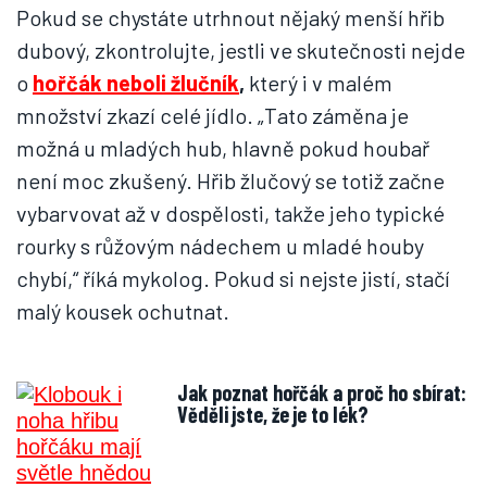
Pokud se chystáte utrhnout nějaký menší hřib
dubový, zkontrolujte, jestli ve skutečnosti nejde
o
hořčák neboli žlučník
,
který i v malém
množství zkazí celé jídlo. „Tato záměna je
možná u mladých hub, hlavně pokud houbař
není moc zkušený. Hřib žlučový se totiž začne
vybarvovat až v dospělosti, takže jeho typické
rourky s růžovým nádechem u mladé houby
chybí,“ říká mykolog. Pokud si nejste jistí, stačí
malý kousek ochutnat.
Jak poznat hořčák a proč ho sbírat:
Věděli jste, že je to lék?