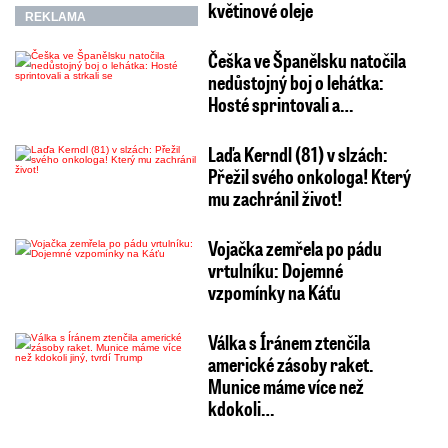
květinové oleje
REKLAMA
Češka ve Španělsku natočila
nedůstojný boj o lehátka:
Hosté sprintovali a…
Laďa Kerndl (81) v slzách:
Přežil svého onkologa! Který
mu zachránil život!
Vojačka zemřela po pádu
vrtulníku: Dojemné
vzpomínky na Káťu
Válka s Íránem ztenčila
americké zásoby raket.
Munice máme více než
kdokoli…