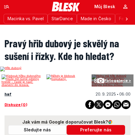
Můj Blesk
Macinka vs. Pavel
StarDance
Made in Česko
Festiva
Pravý hřib dubový je skvělý na
sušení i řízky. Kde ho hledat?
8
Fotogalerie >
haf
20. 9. 2025 • 06:00
Diskuze (0)
Jak vám má Google doporučovat Blesk?
Sledujte nás
Preferujte nás