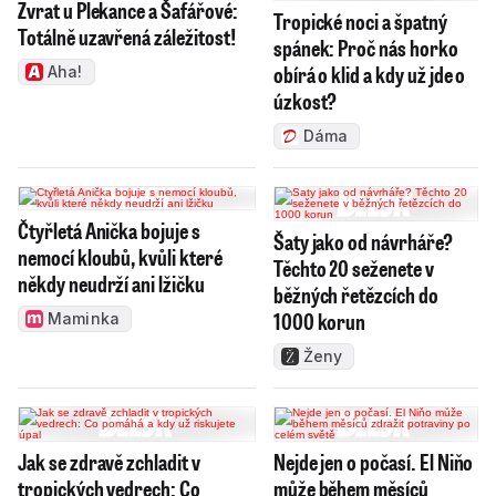
Zvrat u Plekance a Šafářové:
Tropické noci a špatný
Totálně uzavřená záležitost!
spánek: Proč nás horko
obírá o klid a kdy už jde o
Aha!
úzkost?
Dáma
Čtyřletá Anička bojuje s
Šaty jako od návrháře?
nemocí kloubů, kvůli které
Těchto 20 seženete v
někdy neudrží ani lžičku
běžných řetězcích do
1000 korun
Maminka
Ženy
Jak se zdravě zchladit v
Nejde jen o počasí. El Niňo
tropických vedrech: Co
může během měsíců