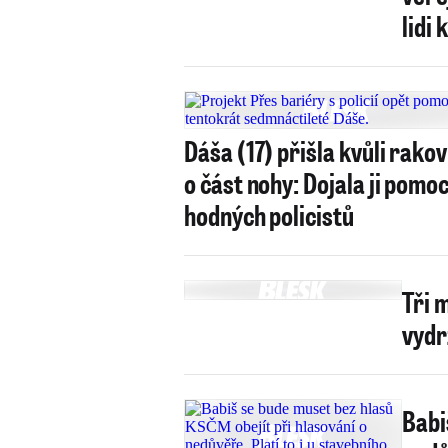
lidi
Dáša (17) přišla kvůli rako
o část nohy: Dojala ji pomo
hodných policistů
Tři 
vydr
Babi