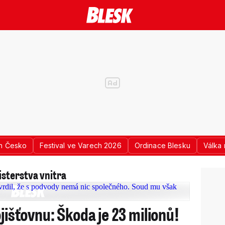
n Česko
Festival ve Varech 2026
Ordinace Blesku
Válka 
isterstva vnitra
jišťovnu: Škoda je 23 milionů!