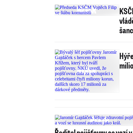
KSČM
vlád
šanc
Hýře
mili
Ředitel pojišťovny se vozí v