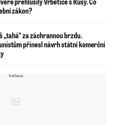
věře přehlušily Vrbětice s Rusy. Co
ební zákon?
š „tahá“ za záchrannou brzdu.
nistům přinesl návrh státní komerční
ky