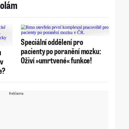
volám
Speciální oddělení pro
pacienty po poranění mozku:
u
Oživí »umrtvené« funkce!
 v
e?