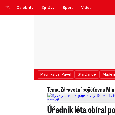
Celebrity
Zprávy
Sport
Video
Macinka vs. Pavel
StarDance
Made i
Téma: Zdravotní pojišťovna Min
Úředník léta obíral po