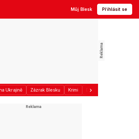
Můj Blesk
Přihlásit se
na Ukrajině
Zázrak Blesku
Krimi
Donald Trump
Sport