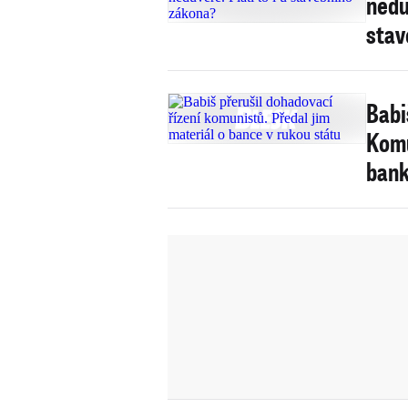
nedů
stav
Babi
Komu
ban