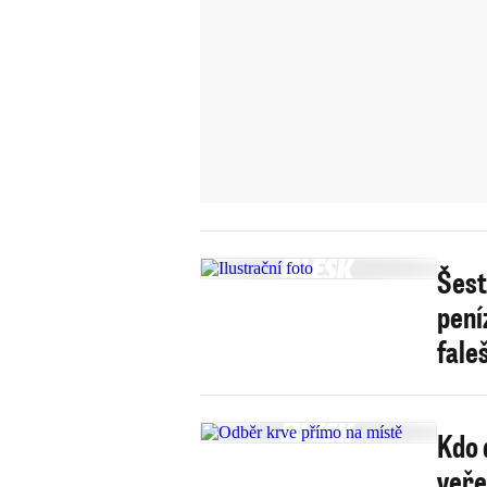
Šest
pení
fale
Kdo 
veře