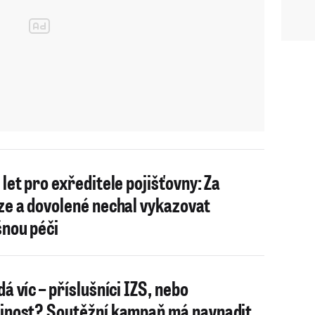
 let pro exředitele pojišťovny: Za
ze a dovolené nechal vykazovat
šnou péči
dá víc – příslušníci IZS, nebo
jnost? Soutěžní kampaň má navnadit