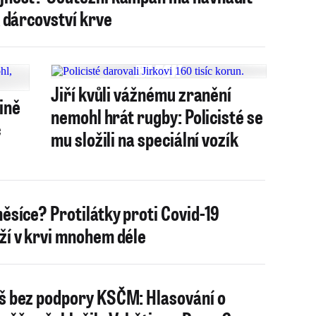
 k dárcovství krve
Jiří kvůli vážnému zranění
vině
nemohl hrát rugby: Policisté se
c
mu složili na speciální vozík
měsíce? Protilátky proti Covid-19
ží v krvi mnohem déle
š bez podpory KSČM: Hlasování o