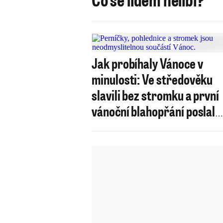
Jak probíhaly Vánoce v
minulosti: Ve středověku
slavili bez stromku a první
vánoční blahopřání poslal
pražský purkrabí!