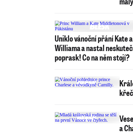
malý
Uniklo vánoční přání Kate a
Williama a nastal neskute
poprask! Co na něm stojí?
Král
křeč
Vese
a Ch