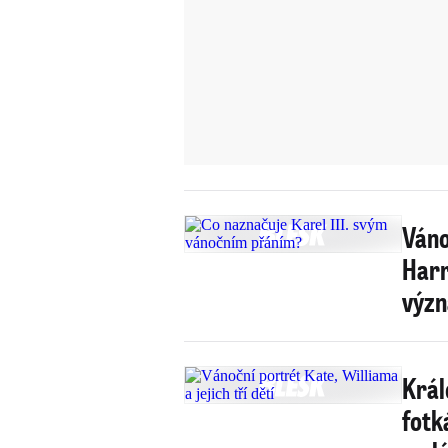
Váno
Harr
výz
Král
fotk