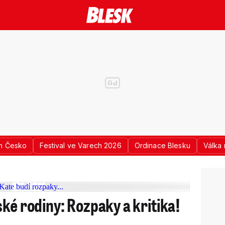
n Česko
Festival ve Varech 2026
Ordinace Blesku
Válka 
ké rodiny: Rozpaky a kritika!