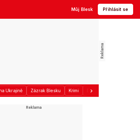
Můj Blesk
Přihlásit se
na Ukrajině
Zázrak Blesku
Krimi
Donald Trump
Sport