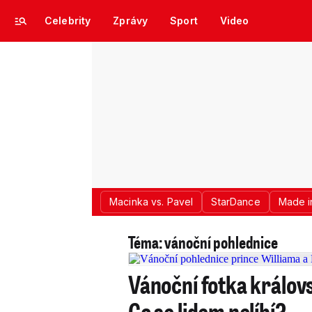
Celebrity
Zprávy
Sport
Video
Macinka vs. Pavel
StarDance
Made i
Téma: vánoční pohlednice
Vánoční fotka královs
Co se lidem nelíbí?