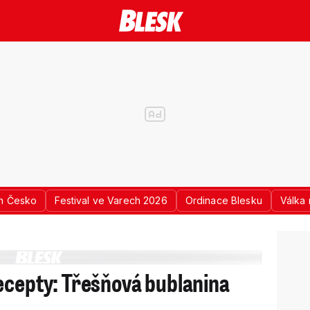
n Česko
Festival ve Varech 2026
Ordinace Blesku
Válka 
ecepty: Třešňová bublanina