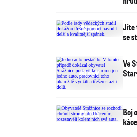
hrud
Jíte
se s
Ve S
Star
Boj 
káce