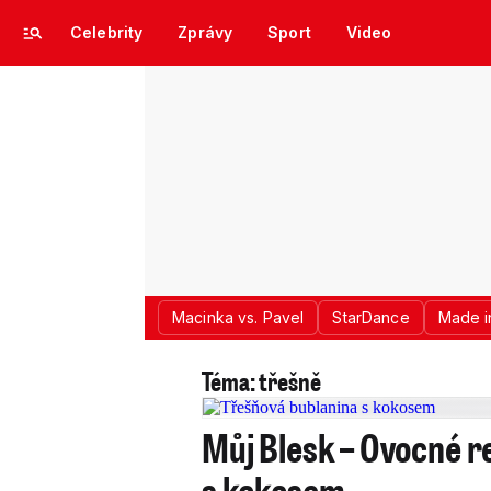
Celebrity
Zprávy
Sport
Video
Macinka vs. Pavel
StarDance
Made i
Téma: třešně
Můj Blesk – Ovocné r
s kokosem