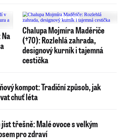
Chalupa Mojmíra Maděriče
: Na
(†70): Rozlehlá zahrada,
 a
designový kurník i tajemná
cestička
ňový kompot: Tradiční způsob, jak
vat chuť léta
 jíst třešně: Malé ovoce s velkým
osem pro zdraví