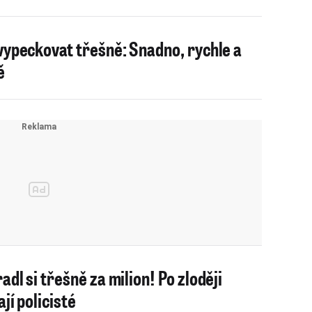
vypeckovat třešně: Snadno, rychle a
ě
adl si třešně za milion! Po zloději
jí policisté