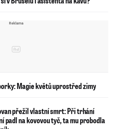
í si v Bruselu i asistenta na kávu?
orky: Magie květů uprostřed zimy
van přežil vlastní smrt: Při trhání
ní padl na kovovou tyč, ta mu probodla