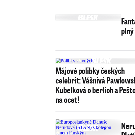
Fant
plný
Májové polibky českých
celebrit: Vášnivá Pawlows
Kubelková o berlích a Pešt
na ocet!
Neru