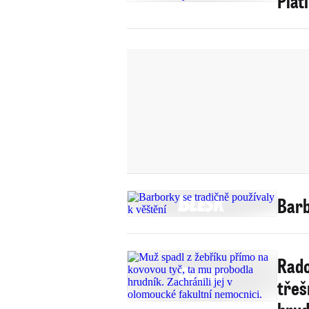
Plat
Barb
Rado
třeš