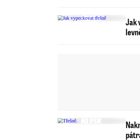
Jak 
levn
Nakr
pátra