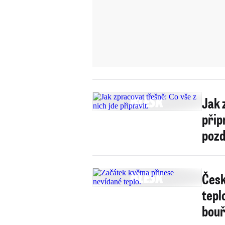
Jak 
přip
pozd
Česk
tepl
bou