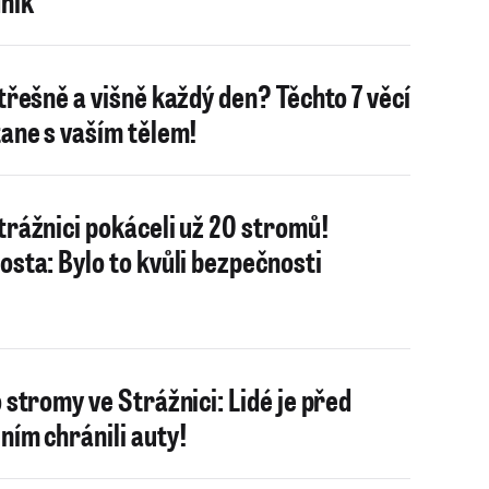
ník
 třešně a višně každý den? Těchto 7 věcí
tane s vaším tělem!
trážnici pokáceli už 20 stromů!
osta: Bylo to kvůli bezpečnosti
o stromy ve Strážnici: Lidé je před
ním chránili auty!