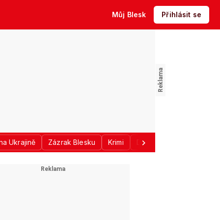
Můj Blesk
Přihlásit se
na Ukrajině
Zázrak Blesku
Krimi
Donald Trump
Sport