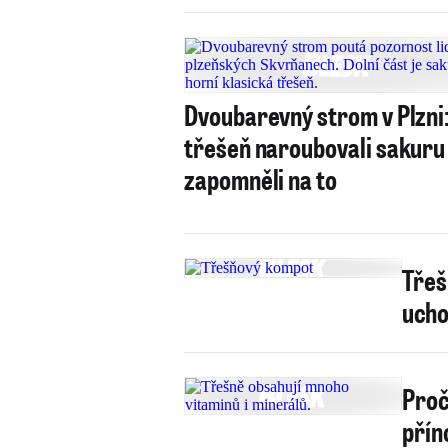
Dvoubarevný strom v Plzni
třešeň naroubovali sakuru
zapomněli na to
Třeš
ucho
Proč
přín