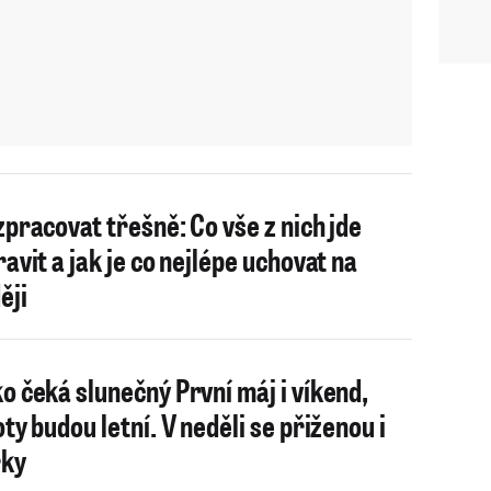
zpracovat třešně: Co vše z nich jde
ravit a jak je co nejlépe uchovat na
ěji
o čeká slunečný První máj i víkend,
oty budou letní. V neděli se přiženou i
řky