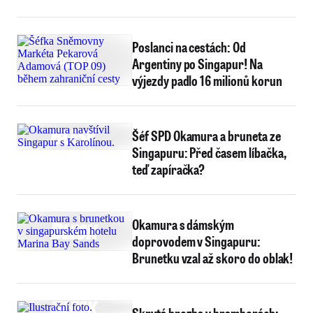
Poslanci na cestách: Od
Argentiny po Singapur! Na
výjezdy padlo 16 milionů korun
Šéf SPD Okamura a bruneta ze
Singapuru: Před časem líbačka,
teď zapíračka?
Okamura s dámským
doprovodem v Singapuru:
Brunetku vzal až skoro do oblak!