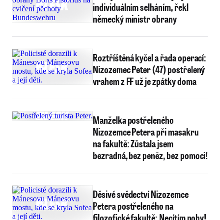
individuálním selháním, řekl
německý ministr obrany
Roztříštěná kyčel a řada operací:
Nizozemec Peter (47) postřelený
vrahem z FF už je zpátky doma
Manželka postřeleného
Nizozemce Petera při masakru
na fakultě: Zůstala jsem
bezradná, bez peněz, bez pomoci!
Děsivé svědectví Nizozemce
Petera postřeleného na
filozofické fakultě: Necítím nohy!