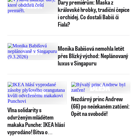
Dary premiérům: Maska z
královské hrobky, tradiční čepice
i orchidej. Co dostali Babiš či
Fiala?
Monika Babišová nemohla letět
přes Blízký východ: Neplánovaný
luxus v Singapuru
Nezdárný princ Andrew
(66) po nečekaném zatčení:
Vlna solidarity s
Opět na svobodě!
odvrženým mládětem
makaka Punche: IKEA hlásí
vyprodáno! Bitva o