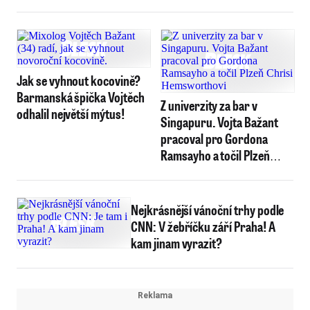
Jak se vyhnout kocovině?
Barmanská špička Vojtěch
Z univerzity za bar v
odhalil největší mýtus!
Singapuru. Vojta Bažant
pracoval pro Gordona
Ramsayho a točil Plzeň
Chrisi Hemsworthovi
Nejkrásnější vánoční trhy podle
CNN: V žebříčku září Praha! A
kam jinam vyrazit?