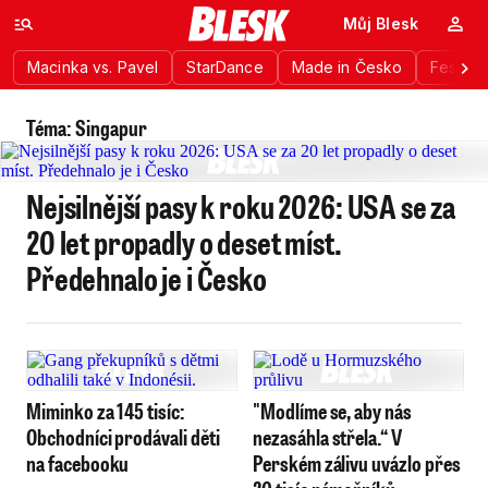
Můj Blesk
Macinka vs. Pavel
StarDance
Made in Česko
Festiva
Téma: Singapur
Nejsilnější pasy k roku 2026: USA se za
20 let propadly o deset míst.
Předehnalo je i Česko
Miminko za 145 tisíc:
"Modlíme se, aby nás
Obchodníci prodávali děti
nezasáhla střela.“ V
na facebooku
Perském zálivu uvázlo přes