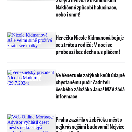
Skrytá hrozba v bramborách:
Naklíčené způsobí halucinace,
nebo i smrt!
Herečka Nicole Kidmanová bojuje
se ztrátou rodičů: V noci se
probouzí bez dechu a s pláčem!
Ve Venezuele zatýkali kvůli údajně
chystanému puči: Zadrželi
českého záložáka Jana! MZV žádá
informace
Praha zazářila v žebříčku měst s
nejkrásnějšími budovami! Nejvíce