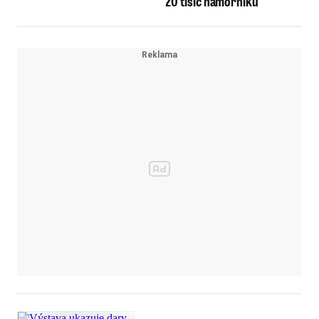
20 tisíc námořníků