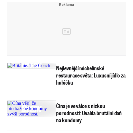
Nejlevnější michelinské
restaurace světa: Luxusní jídlo za
hubičku
Čína je ve válce s nízkou
porodností: Uvalila brutální daň
na kondomy