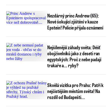
plyšového orangutana
Nezdárný princ Andrew (65):
Nové šokující zjištění v kauze
Epstein! Policie přijala oznámení
Nejšílenější záhady světa: Déšť
obojživelníků jako z deseti ran
egyptských: Proč z nebe padají
trakaře a... ryby?
Skvělá vizitka pro Prahu: Patří k
nejčistějším městům světa! Na
rozdíl od Budapešti...