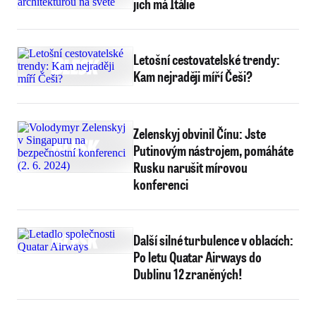
jich má Itálie
Letošní cestovatelské trendy:
Kam nejraději míří Češi?
Zelenskyj obvinil Čínu: Jste
Putinovým nástrojem, pomáháte
Rusku narušit mírovou
konferenci
Další silné turbulence v oblacích:
Po letu Quatar Airways do
Dublinu 12 zraněných!