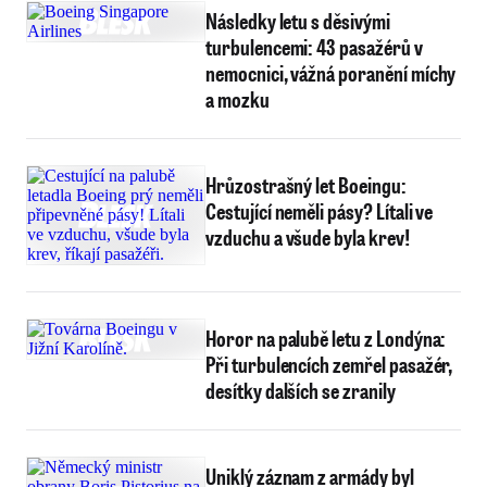
Následky letu s děsivými
turbulencemi: 43 pasažérů v
nemocnici, vážná poranění míchy
a mozku
Hrůzostrašný let Boeingu:
Cestující neměli pásy? Lítali ve
vzduchu a všude byla krev!
Horor na palubě letu z Londýna:
Při turbulencích zemřel pasažér,
desítky dalších se zranily
Uniklý záznam z armády byl