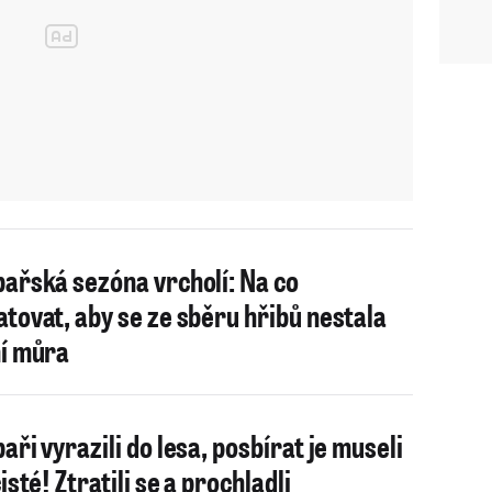
ařská sezóna vrcholí: Na co
tovat, aby se ze sběru hřibů nestala
í můra
aři vyrazili do lesa, posbírat je museli
isté! Ztratili se a prochladli