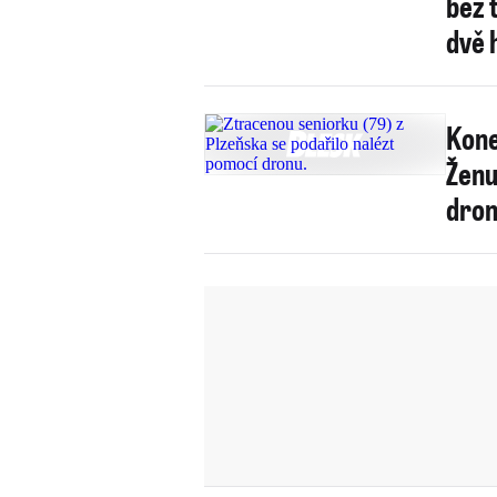
bez t
dvě 
Kone
Ženu
dro