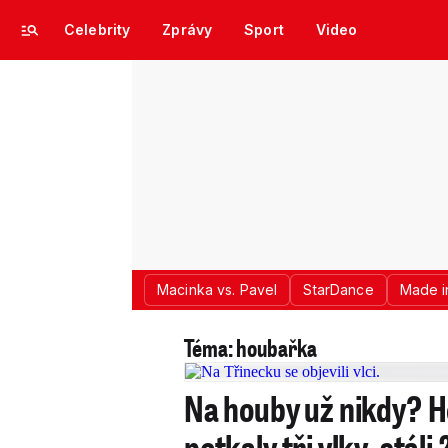
Celebrity
Zprávy
Sport
Video
Macinka vs. Pavel
StarDance
Made i
Téma: houbařka
Na houby už nikdy? 
potkaly tři vlky, stál