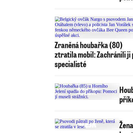
Zraněná houbařka (80)
ztratila mobil: Zachránili ji 
specialisté
Houb
přík
Žena