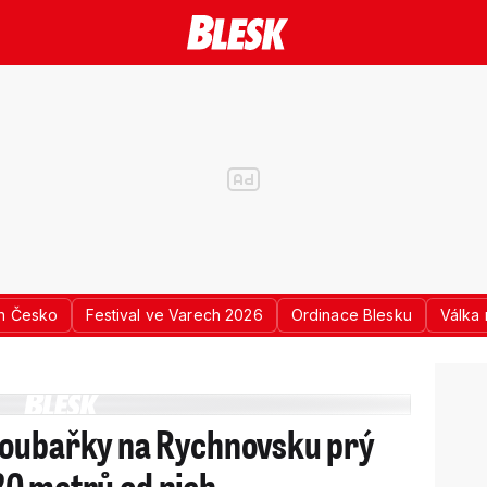
n Česko
Festival ve Varech 2026
Ordinace Blesku
Válka 
Houbařky na Rychnovsku prý
i 20 metrů od nich