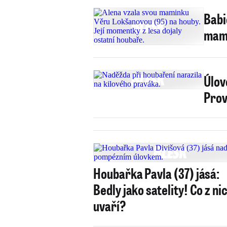
Babi
mami
Úlov
Prov
Houbařka Pavla (37) jásá:
Bedly jako satelity! Co z ni
uvaří?