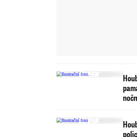
Houb
pama
nočn
Houb
polic