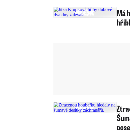
Má h
hříb
Ztra
Šuma
pos