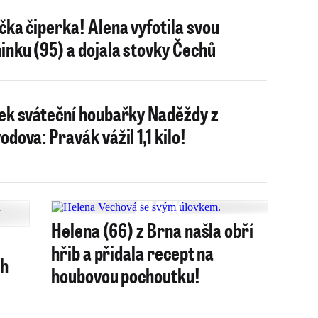
čka čiperka! Alena vyfotila svou
nku (95) a dojala stovky Čechů
ek sváteční houbařky Naděždy z
odova: Pravák vážil 1,1 kilo!
Helena (66) z Brna našla obří
hřib a přidala recept na
ch
houbovou pochoutku!