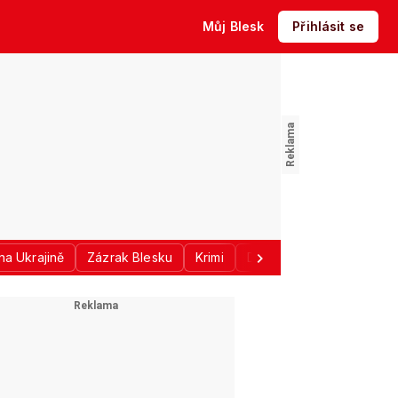
Můj Blesk
Přihlásit se
na Ukrajině
Zázrak Blesku
Krimi
Donald Trump
Sport