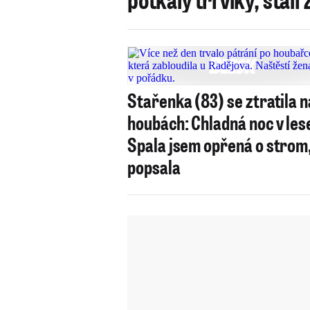
Stařenka (83) se ztratila n
houbách: Chladná noc v les
Spala jsem opřená o strom
popsala