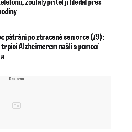
elefonu, zoufalý přítel ji hledal přes
hodiny
c pátrání po ztracené seniorce (79):
 trpící Alzheimerem našli s pomocí
nu