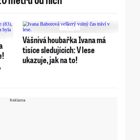
Vášnivá houbařka Ivana má
a
tisíce sledujících: V lese
e!
ukazuje, jak na to!
,