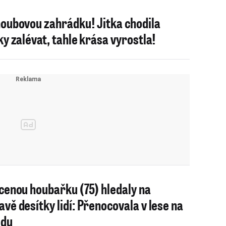
oubovou zahrádku! Jitka chodila
ky zalévat, tahle krása vyrostla!
cenou houbařku (75) hledaly na
vě desítky lidí: Přenocovala v lese na
edu