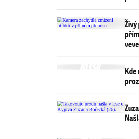
Živý
přím
veve
Kde 
proz
Zuza
Našl