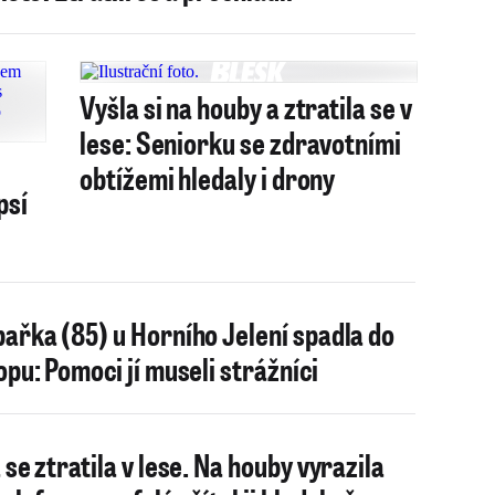
Vyšla si na houby a ztratila se v
lese: Seniorku se zdravotními
obtížemi hledaly i drony
psí
ařka (85) u Horního Jelení spadla do
opu: Pomoci jí museli strážníci
 se ztratila v lese. Na houby vyrazila