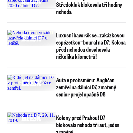
Středokluk blokovala tři hodiny
nehoda
Luxusní bavorák se „zakázkovou
espézetkou“ boural na D7: Kolona
před nehodou dosahovala
několika kilometrů!
Auta v protisměru: Angličan
zemřel na dálnici D7, zmatený
senior projel opačně D8
Kolony před Prahou! D7
blokovala nehoda tří aut, jeden
zraněný