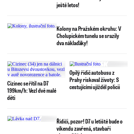
ještě letos!
Kolony na Pražském okruhu: V
Cholupickém tunelu se srazily
dva náklaďáky!
Opilý řidič autobusu z
Prahy riskoval životy: S
Cizinec se řítil na D7
cestujícími ujížděl policii
199km/h: Vezl dvě malé
děti
Řidiči, pozor! D7 u letiště bude o
víkendu zavřená, stavbaři