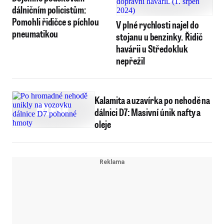
dálničním policistům:
Pomohli řidičce s píchlou
V plné rychlosti najel do
pneumatikou
stojanu u benzinky. Řidič
havárii u Středokluk
nepřežil
Kalamita a uzavírka po nehodě na
dálnici D7: Masivní únik nafty a
oleje