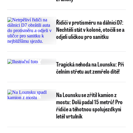
Řidiči v protisměru na dálnici D7:
Nechtěli stát v koloně, otočili se a
odjeli uličkou pro sanitku
Tragická nehoda na Lounsku: Při
čelním střetu aut zemřelo dítě!
Na Lounsku se zřítil kamion z
mostu: Dolů padal 15 metrů! Pro
řidiče a těhotnou spolujezdkyni
letěl vrtulník