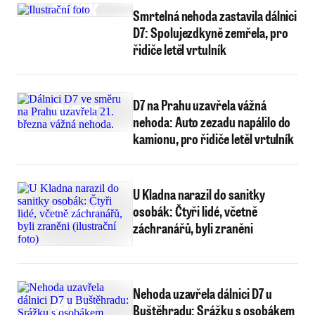
Smrtelná nehoda zastavila dálnici
D7: Spolujezdkyně zemřela, pro
řidiče letěl vrtulník
D7 na Prahu uzavřela vážná
nehoda: Auto zezadu napálilo do
kamionu, pro řidiče letěl vrtulník
U Kladna narazil do sanitky
osobák: Čtyři lidé, včetně
záchranářů, byli zraněni
Nehoda uzavřela dálnici D7 u
Buštěhradu: Srážku s osobákem