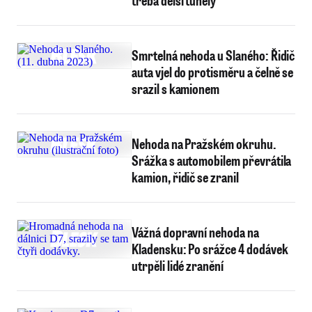
třeba delší tunely
Smrtelná nehoda u Slaného: Řidič
auta vjel do protisměru a čelně se
srazil s kamionem
Nehoda na Pražském okruhu.
Srážka s automobilem převrátila
kamion, řidič se zranil
Vážná dopravní nehoda na
Kladensku: Po srážce 4 dodávek
utrpěli lidé zranění