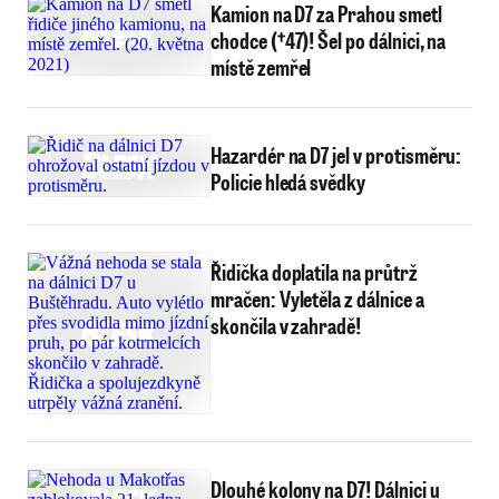
Kamion na D7 za Prahou smetl
chodce (†47)! Šel po dálnici, na
místě zemřel
Hazardér na D7 jel v protisměru:
Policie hledá svědky
Řidička doplatila na průtrž
mračen: Vyletěla z dálnice a
skončila v zahradě!
Dlouhé kolony na D7! Dálnici u