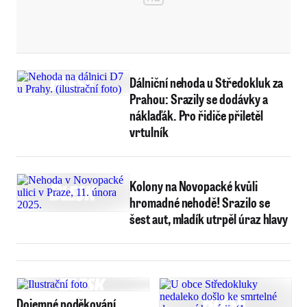
Dálniční nehoda u Středokluk za
Prahou: Srazily se dodávky a
náklaďák. Pro řidiče přiletěl
vrtulník
Kolony na Novopacké kvůli
hromadné nehodě! Srazilo se
šest aut, mladík utrpěl úraz hlavy
Dojemné poděkování