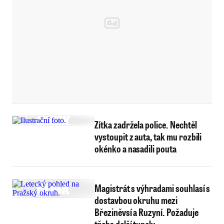
Zítka zadržela police. Nechtěl
vystoupit z auta, tak mu rozbili
okénko a nasadili pouta
Magistrát s výhradami souhlasí s
dostavbou okruhu mezi
Březiněvsí a Ruzyní. Požaduje