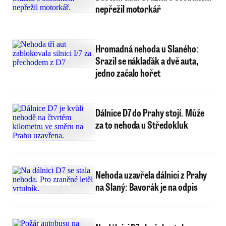
nepřežil motorkář
Hromadná nehoda u Slaného:
Srazil se náklaďák a dvě auta,
jedno začalo hořet
Dálnice D7 do Prahy stojí. Může
za to nehoda u Středokluk
Nehoda uzavřela dálnici z Prahy
na Slaný: Bavorák je na odpis