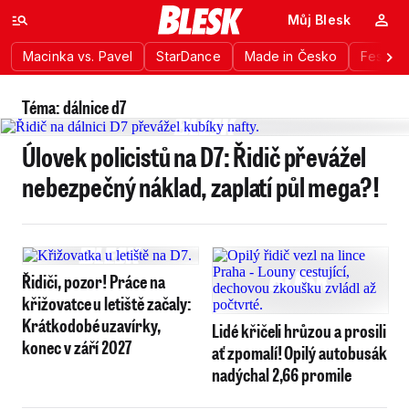
Můj Blesk
Macinka vs. Pavel
StarDance
Made in Česko
Festiva
Téma: dálnice d7
Úlovek policistů na D7: Řidič převážel
nebezpečný náklad, zaplatí půl mega?!
Řidiči, pozor! Práce na
křižovatce u letiště začaly:
Krátkodobé uzavírky,
Lidé křičeli hrůzou a prosili
konec v září 2027
ať zpomalí! Opilý autobusák
nadýchal 2,66 promile