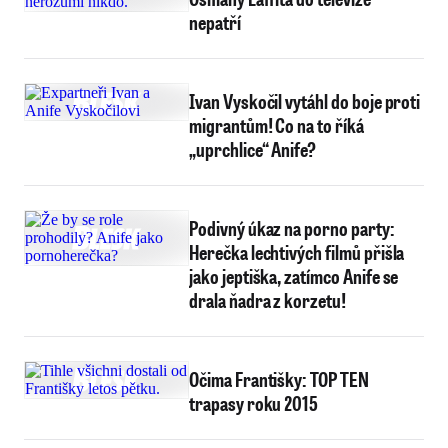
nepatří
Ivan Vyskočil vytáhl do boje proti
migrantům! Co na to říká
„uprchlice“ Anife?
Podivný úkaz na porno party:
Herečka lechtivých filmů přišla
jako jeptiška, zatímco Anife se
drala ňadra z korzetu!
Očima Františky: TOP TEN
trapasy roku 2015