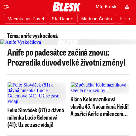
Můj Blesk
Macinka vs. Pavel
StarDance
Made in Česko
Festiva
Téma: anife vyskočilová
Anife po padesátce začíná znovu:
Prozradila důvod velké životní změny!
Klára Kolomazníková
slavila 45: Načančaná Heidi!
Felix Slováček (81) a dávná
A pařící Anife s milencem...
milenka Lucie Gelemová
(41): Už se zase vídají!