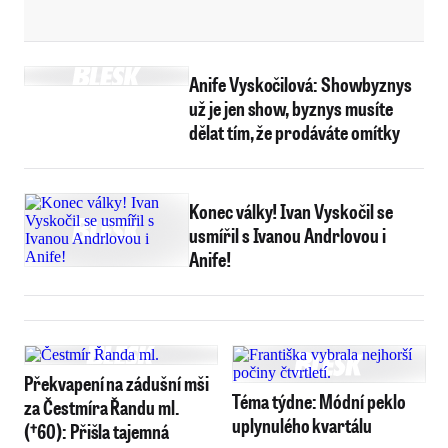
Anife Vyskočilová: Showbyznys
už je jen show, byznys musíte
dělat tím, že prodáváte omítky
Konec války! Ivan Vyskočil se
usmířil s Ivanou Andrlovou i
Anife!
Překvapení na zádušní mši
Téma týdne: Módní peklo
za Čestmíra Řandu ml.
uplynulého kvartálu
(†60): Přišla tajemná