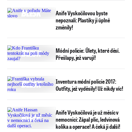
Anife Vyskočilovou byste
nepoznali: Plastiky ji úplně
změnily!
Módní policie: Úlety, které děsí.
Přešlapy, jež varují!
Inventura módní policie 2017:
Outfity, jež vyděsily! Už nikdy víc!
Anife Vyskočilová je už měsíc v
nemocnici: Zápal plic, ledvinová
kolika a operace! A čeká ji další!