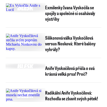
Exmilenky Ivana Vyskočila se
spojily a společně si osahávaly
výstřihy
Silikonová válka Vyskočilová
versus Nosková: Které balóny
vyhrály?
Anife Vyskočilová přišla o svá
krásná velká prsa! Proč?
Radikální Anife Vyskočilová:
Rozhodla se zbavit svých pětek!