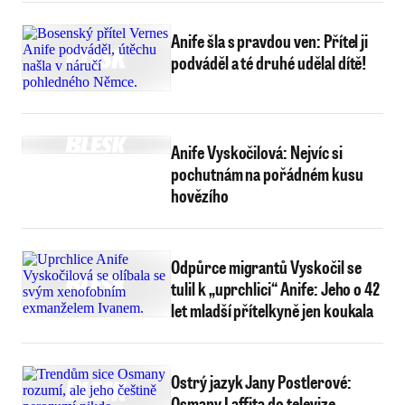
Anife šla s pravdou ven: Přítel ji
podváděl a té druhé udělal dítě!
Anife Vyskočilová: Nejvíc si
pochutnám na pořádném kusu
hovězího
Odpůrce migrantů Vyskočil se
tulil k „uprchlici“ Anife: Jeho o 42
let mladší přítelkyně jen koukala
Ostrý jazyk Jany Postlerové:
Osmany Laffita do televize