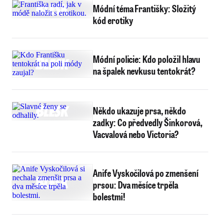
Módní téma Františky: Složitý
kód erotiky
Módní policie: Kdo položil hlavu
na špalek nevkusu tentokrát?
Někdo ukazuje prsa, někdo
zadky: Co předvedly Šinkorová,
Vacvalová nebo Victoria?
Anife Vyskočilová po zmenšení
prsou: Dva měsíce trpěla
bolestmi!