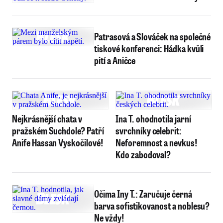
Patrasová a Slováček na společné
tiskové konferenci: Hádka kvůli
pití a Aničce
Nejkrásnější chata v
Ina T. ohodnotila jarní
pražském Suchdole? Patří
svrchníky celebrit:
Anife Hassan Vyskočilové!
Neforemnost a nevkus!
Kdo zabodoval?
Očima Iny T.: Zaručuje černá
barva sofistikovanost a noblesu?
Ne vždy!