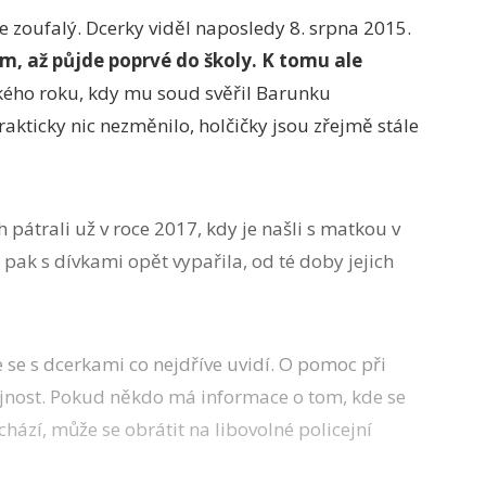
ce zoufalý. Dcerky viděl naposledy 8. srpna 2015.
ím, až půjde poprvé do školy. K tomu ale
kého roku, kdy mu soud svěřil Barunku
rakticky nic nezměnilo, holčičky jsou zřejmě stále
 pátrali už v roce 2017, kdy je našli s matkou v
pak s dívkami opět vypařila, od té doby jejich
 se s dcerkami co nejdříve uvidí. O pomoc při
ejnost. Pokud někdo má informace o tom, kde se
hází, může se obrátit na libovolné policejní