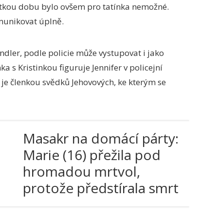
rátkou dobu bylo ovšem pro tatínka nemožné.
munikovat úplně.
ndler, podle policie může vystupovat i jako
a s Kristinkou figuruje Jennifer v policejní
je členkou svědků Jehovových, ke kterým se
Masakr na domácí párty:
Marie (16) přežila pod
hromadou mrtvol,
protože předstírala smrt