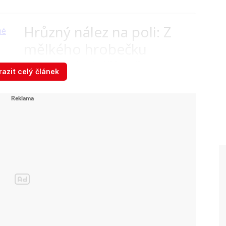
Hrůzný nález na poli: Z
mělkého hrobečku
vyhrabali další zaživa
azit celý článek
pohřbené dítě