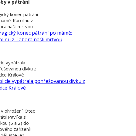
by v pátrání
ický konec pátrání
mámě: Karolínu z
ra našli mrtvou
cie vypátrala
řešovanou dívku z
dce Králové
 v ohrožení: Otec
átil Pavlíka s
kou (5 a 2) do
ového zařízení!
děli jste je?