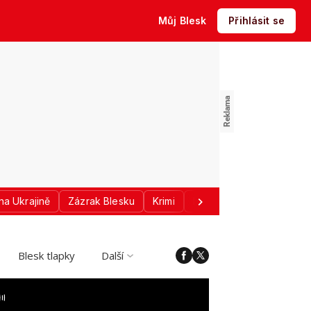
Můj Blesk
Přihlásit se
na Ukrajině
Zázrak Blesku
Krimi
Donald Trump
Sport
Blesk tlapky
Další