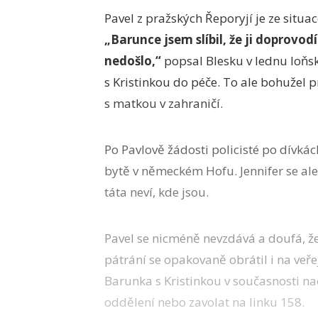
Pavel z pražských Řeporyjí je ze situa
„Barunce jsem slíbil, že ji doprovod
nedošlo,“
popsal Blesku v lednu loňs
s Kristinkou do péče. To ale bohužel p
s matkou v zahraničí.
Po Pavlově žádosti policisté po dívkách
bytě v německém Hofu. Jennifer se ale 
táta neví, kde jsou.
Pavel se nicméně nevzdává a doufá, že
pátrání se opakovaně obrátil i na veř
Barunka s Kristinkou v současnosti nac
oddělení nebo zavolat na linku 158.