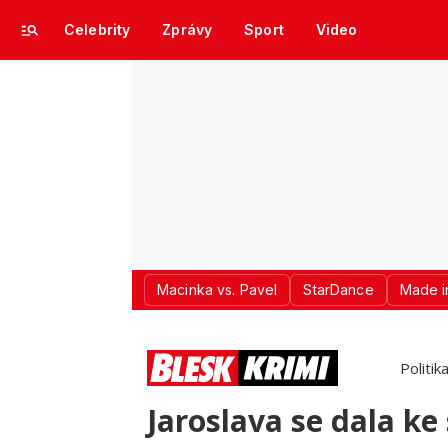
Celebrity
Zprávy
Sport
Video
Macinka vs. Pavel
StarDance
Made i
Politik
Jaroslava se dala k