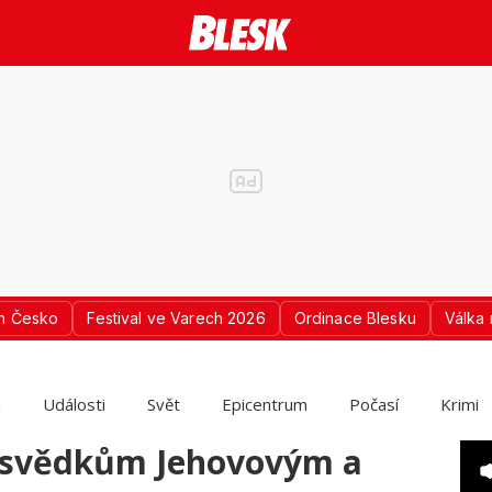
n Česko
Festival ve Varech 2026
Ordinace Blesku
Válka 
a
Události
Svět
Epicentrum
Počasí
Krimi
e svědkům Jehovovým a