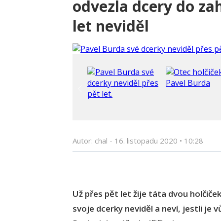
odvezla dcery do zah
let neviděl
Autor: chal -
16. listopadu 2020
•
10:28
Už přes pět let žije táta dvou holčiče
svoje dcerky neviděl a neví, jestli je v