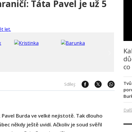
raničí: Táta Pavel je už 5
Ka
dů
co
Tvů
Sdílej:
poro
Bur
Dalš
k Pavel Burda ve velké nejistotě. Tak dlouho
ůbec někdy ještě uvidí. Ačkoliv je soud svěřil