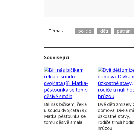
Témata:
policie
děti
pátrání
Související
Bili nás bičíkem, řekla
Dvě děti zmizely 
u soudu dvojčata (9):
domova: Dívka mě
Matka-pěstounka se
úzkostné stavy,
tomu děsivě smála
rodiče trnuli hodi
hrůzou