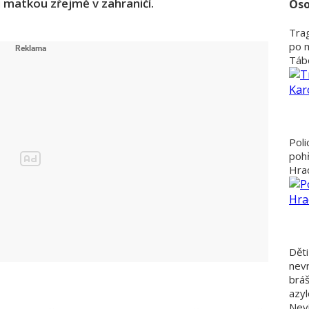
u matkou zřejmě v zahraničí.
Oso
Trag
po 
Tábo
Poli
poh
Hra
Děti
nevr
bráš
azyl
Nevi