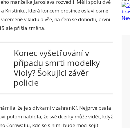
 jeho manželka Jaroslava rozvedli. Měli spolu dvě
 a Kristinku, která koncem prosince oslaví osmé
i víceméně v klidu a vše, na čem se dohodli, první
15 ale přišla změna.
Konec vyšetřování v
případu smrti modelky
Violy? Šokující závěr
policie
známila, že je s dívkami v zahraničí. Nejprve psala
lovi potom nabídla, že své dcerky může vidět, když
ho Cornwallu, kde se s nimi bude moci sejít