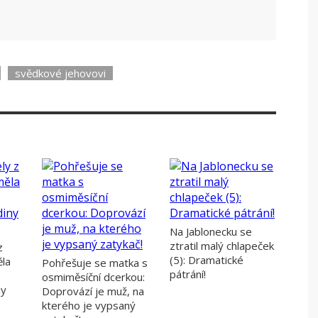
svědkové jehovovi
Na Jablonecku se
ztratil malý chlapeček
z
(5): Dramatické
la
Pohřešuje se matka s
pátrání!
osmiměsíční dcerkou:
ny
Doprovází je muž, na
kterého je vypsaný