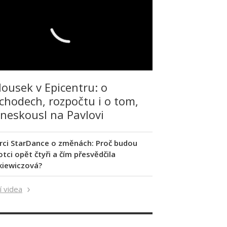
lousek v Epicentru: o
chodech, rozpočtu i o tom,
 neskousl na Pavlovi
rci StarDance o změnách: Proč budou
tci opět čtyři a čím přesvědčila
kiewiczová?
í videa