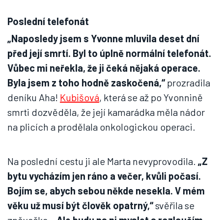
Poslední telefonát
„Naposledy jsem s Yvonne mluvila deset dní
před její smrtí. Byl to úplně normální telefonát.
Vůbec mi neřekla, že ji čeká nějaká operace.
Byla jsem z toho hodně zaskočená,“
prozradila
deníku Aha!
Kubišová
, která se až po Yvonnině
smrti dozvěděla, že její kamarádka měla nádor
na plicích a prodělala onkologickou operaci.
Na poslední cestu ji ale Marta nevyprovodila.
„Z
bytu vycházím jen ráno a večer, kvůli počasí.
Bojím se, abych sebou někde nesekla. V mém
věku už musí být člověk opatrný,“
svěřila se