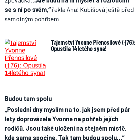
zpěvačka.
„Ale budu na ni myslet a rozloučím
se s ní po svém,“
řekla Aha! Kubišová ještě před
samotným pohřbem.
Tajemství Yvonne Přenosilové (†76):
Opustila 14letého syna!
Budou tam spolu
„Poslední dny myslím na to, jak jsem před pár
lety doprovázela Yvonne na pohřeb jejích
rodičů. Jsou také uloženi na stejném místě,
kde sama spočine. Tak tam budou spolu…“