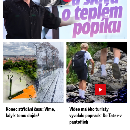
Konec střídání času: Víme,
Video malého turisty
kdy k tomu dojde!
vyvolalo poprask: Do Tater v
pantoflích