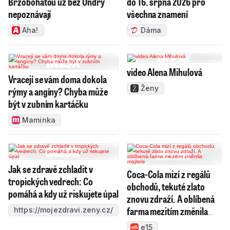
Brzobohatou už bez Ondry
do 16. srpna 2026 pro
nepoznávají
všechna znamení
Aha!
Dáma
video Alena Mihulová
Vracejí se vám doma dokola
Ženy
rýmy a angíny? Chyba může
být v zubním kartáčku
Maminka
Jak se zdravě zchladit v
Coca-Cola mizí z regálů
tropických vedrech: Co
obchodů, tekuté zlato
pomáhá a kdy už riskujete úpal
znovu zdraží. A oblíbená
farma mezitím změnila
https://mojezdravi.zeny.cz/
majitele
e15