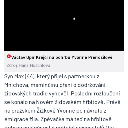
Václav Upír Krejčí na pohřbu Yvonne Přenosilové
Zdroj: Hana Höschlová
Syn Max (44), který přijel s partnerkou z
Mnichova, maminčinu přání o dodržování
židovských tradic vyhověl. Poslední rozloučení
se konalo na Novém židovském hřbitově. Právě
na pražském Žižkově Yvonne po návratu z
emigrace žila. Zpěvačka má teď na hřbitově
dobrou společnost v podobě spisovatelů Oty