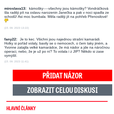
miroslava13:
kámošky----všechny jsou kámošky? Vondráčková
šla raději pít na oslavu narozenin Janečka a pak v noci spadla ze
schodů! Asi moc bumbala. Měla raději jít na pohřeb Přenosilové!
(15. 09. 2023 13:22)
fany22:
Je to kec. Všichni jsou najednou strašní kamarádi.
Holky si pořád volaly, bavily se o nemocech, o čem taky jiném, a
Yvonne zatajila velké kamarádce, že má nádor a jde na náročnou
operaci, nebo, že je už po ní? To volala i z JIP? Někdo si zase
vymýšlí.
(15. 09. 2023 11:41)
PŘIDAT NÁZOR
ZOBRAZIT CELOU DISKUSI
HLAVNÍ ČLÁNKY