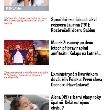
REKLAMA
Speciální řečníci nad rakví
režiséra Laurina (†91):
Rozbrečeli i dceru Sabinu
Marek Ztracený po dvou
letech příprav naplnil
amfiteátr: Kolaps na Letné!…
Exministryně s Havránkem
dováděli v Polsku: První slova
Decroix i Havránkové!
Alena (45) si barví vlasy roky
špatně. Děláte stejnou
chybu?