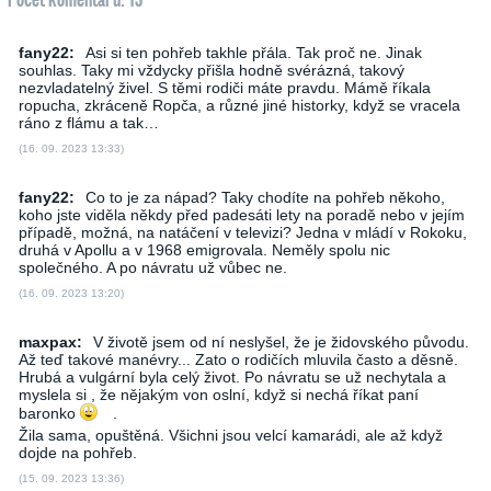
fany22:
Asi si ten pohřeb takhle přála. Tak proč ne. Jinak
souhlas. Taky mi vždycky přišla hodně svérázná, takový
nezvladatelný živel. S těmi rodiči máte pravdu. Mámě říkala
ropucha, zkráceně Ropča, a různé jiné historky, když se vracela
ráno z flámu a tak…
(16. 09. 2023 13:33)
fany22:
Co to je za nápad? Taky chodíte na pohřeb někoho,
koho jste viděla někdy před padesáti lety na poradě nebo v jejím
případě, možná, na natáčení v televizi? Jedna v mládí v Rokoku,
druhá v Apollu a v 1968 emigrovala. Neměly spolu nic
společného. A po návratu už vůbec ne.
(16. 09. 2023 13:20)
maxpax:
V životě jsem od ní neslyšel, že je židovského původu.
Až teď takové manévry... Zato o rodičích mluvila často a děsně.
Hrubá a vulgární byla celý život. Po návratu se už nechytala a
myslela si , že nějakým von oslní, když si nechá říkat paní
baronko
.
Žila sama, opuštěná. Všichni jsou velcí kamarádi, ale až když
dojde na pohřeb.
(15. 09. 2023 13:36)