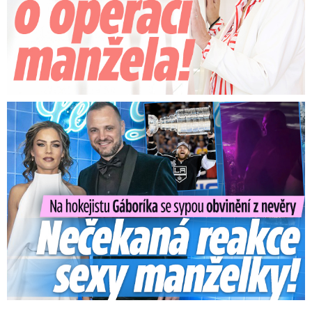
Na Gáboríka se sypou obvinění z nevěry: Reakce manželky!