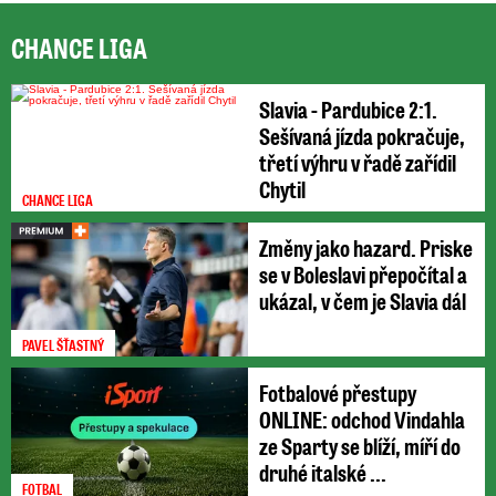
CHANCE LIGA
Slavia - Pardubice 2:1.
Sešívaná jízda pokračuje,
třetí výhru v řadě zařídil
Chytil
CHANCE LIGA
Změny jako hazard. Priske
se v Boleslavi přepočítal a
ukázal, v čem je Slavia dál
PAVEL ŠŤASTNÝ
Fotbalové přestupy
ONLINE: odchod Vindahla
ze Sparty se blíží, míří do
druhé italské ...
FOTBAL