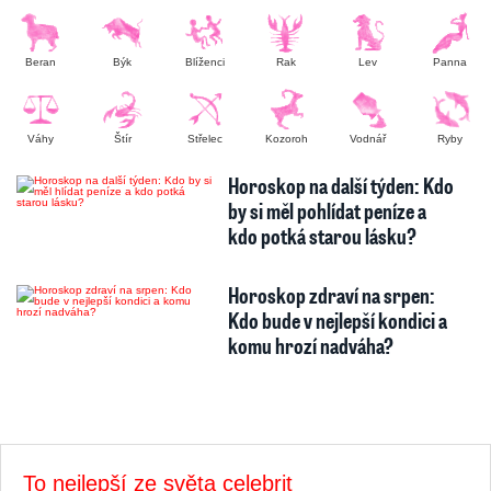
Beran
Býk
Blíženci
Rak
Lev
Panna
Váhy
Štír
Střelec
Kozoroh
Vodnář
Ryby
Horoskop na další týden: Kdo
by si měl pohlídat peníze a
kdo potká starou lásku?
Horoskop zdraví na srpen:
Kdo bude v nejlepší kondici a
komu hrozí nadváha?
To nejlepší ze světa celebrit