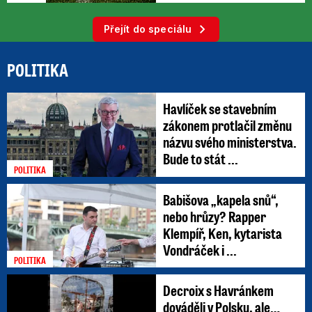
Přejít do speciálu
POLITIKA
Havlíček se stavebním
zákonem protlačil změnu
názvu svého ministerstva.
Bude to stát ...
POLITIKA
Babišova „kapela snů“,
nebo hrůzy? Rapper
Klempíř, Ken, kytarista
Vondráček i ...
POLITIKA
Decroix s Havránkem
dováděli v Polsku, ale…