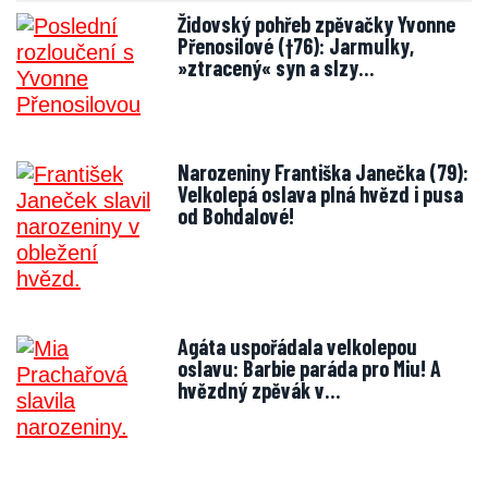
Židovský pohřeb zpěvačky Yvonne
Přenosilové (†76): Jarmulky,
»ztracený« syn a slzy…
Narozeniny Františka Janečka (79):
Velkolepá oslava plná hvězd i pusa
od Bohdalové!
Agáta uspořádala velkolepou
oslavu: Barbie paráda pro Miu! A
hvězdný zpěvák v…