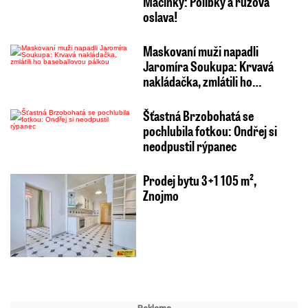
Macinky: Polibky a růžová
oslava!
Maskovaní muži napadli
Jaromíra Soukupa: Krvavá
nakládačka, zmlátili ho…
Šťastná Brzobohatá se
pochlubila fotkou: Ondřej si
neodpustil rýpanec
Prodej bytu 3+1 105 m²,
Znojmo