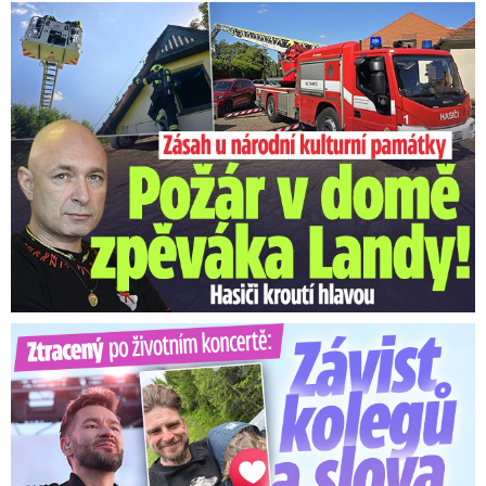
U Daniela Landy hořelo! Hasiči kroutí hlavou
Ztracený po životním koncertě: Závist kolegů a teplý popík