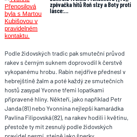
zpěvačka hitů Roň slzy a Boty proti
lásce:…
Podle židovských tradic pak smuteční průvod
rakev s černým suknem doprovodil k čerstvě
vykopanému hrobu. Rabín nejdříve přednesl v
hebrejštině žalm a poté každý ze smutečních
hostů zasypal Yvonne třemi lopatkami
připravené hlíny. Někteří, jako například Petr
Janda (81) nebo Yvonnina nejlepší kamarádka
Pavlína Filipovská (82), na rakev hodili i květinu,
přestože ty mít zesnulý podle židovských
pravidel nesmí, stejně jako šperky.