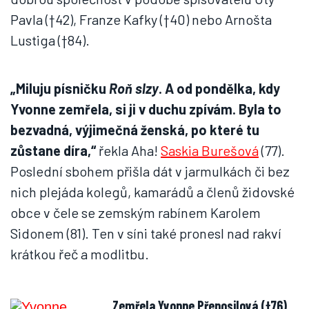
Pavla (†42), Franze Kafky (†40) nebo Arnošta
Lustiga (†84).
„Miluju písničku
Roň slzy
. A od pondělka, kdy
Yvonne zemřela, si ji v duchu zpívám. Byla to
bezvadná, výjimečná ženská, po které tu
zůstane díra,“
řekla Aha!
Saskia Burešová
(77).
Poslední sbohem přišla dát v jarmulkách či bez
nich plejáda kolegů, kamarádů a členů židovské
obce v čele se zemským rabínem Karolem
Sidonem (81). Ten v síni také pronesl nad rakví
krátkou řeč a modlitbu.
Zemřela Yvonne Přenosilová (†76),