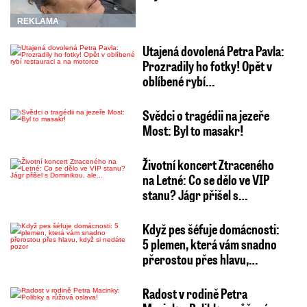
REKLAMA
Utajená dovolená Petra Pavla:
Prozradily ho fotky! Opět v
oblíbené rybí…
Svědci o tragédii na jezeře
Most: Byl to masakr!
Životní koncert Ztraceného
na Letné: Co se dělo ve VIP
stanu? Jágr přišel s…
Když pes šéfuje domácnosti:
5 plemen, která vám snadno
přerostou přes hlavu,…
Radost v rodině Petra