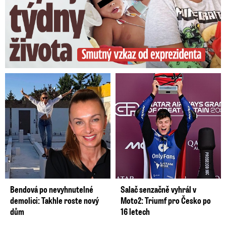
Bendová po nevyhnutelné
Salač senzačně vyhrál v
demolici: Takhle roste nový
Moto2: Triumf pro Česko po
dům
16 letech