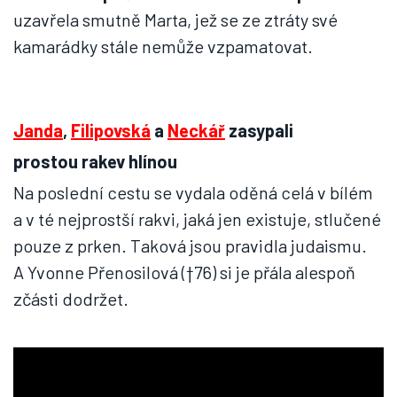
uzavřela smutně Marta, jež se ze ztráty své
kamarádky stále nemůže vzpamatovat.
Janda
,
Filipovská
a
Neckář
zasypali
prostou rakev hlínou
Na poslední cestu se vydala oděná celá v bílém
a v té nejprostší rakvi, jaká jen existuje, stlučené
pouze z prken. Taková jsou pravidla judaismu.
A Yvonne Přenosilová (†76) si je přála alespoň
zčásti dodržet.