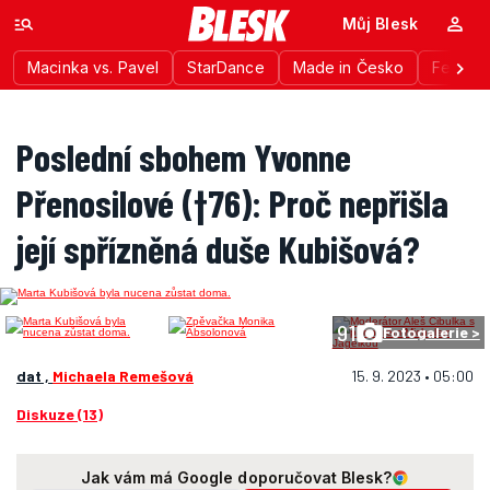
Můj Blesk
Macinka vs. Pavel
StarDance
Made in Česko
Festiva
Poslední sbohem Yvonne
Přenosilové (†76): Proč nepřišla
její spřízněná duše Kubišová?
91
Fotogalerie >
dat ,
Michaela Remešová
15. 9. 2023 • 05:00
Diskuze (13)
Jak vám má Google doporučovat Blesk?