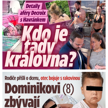
Detaily aféry Decroix s Havránkem: Kdo je tady královna?
Dominikovi (8) zbývají týdny života: Vzkaz od exprezidenta