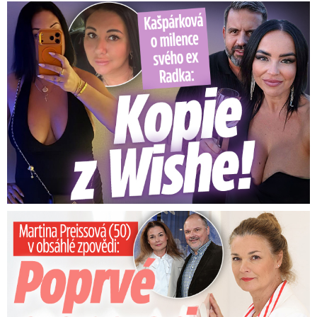
Kašpárková o milence svého ex Radka: Kopie z Wishe!
Preissová (50) v obsáhlé zpovědi: Poprvé o operaci manžela