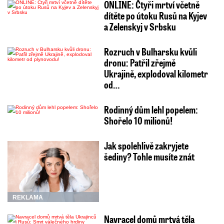
ONLINE: Čtyři mrtví včetně
dítěte po útoku Rusů na Kyjev
a Zelenskyj v Srbsku
Rozruch v Bulharsku kvůli
dronu: Patřil zřejmě
Ukrajině, explodoval kilometr
od…
Rodinný dům lehl popelem:
Shořelo 10 milionů!
Jak spolehlivě zakryjete
šediny? Tohle musíte znát
REKLAMA
Navracel domů mrtvá těla