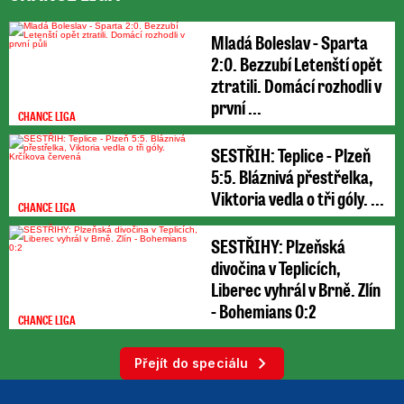
Mladá Boleslav - Sparta
2:0. Bezzubí Letenští opět
ztratili. Domácí rozhodli v
první ...
CHANCE LIGA
SESTŘIH: Teplice - Plzeň
5:5. Bláznivá přestřelka,
Viktoria vedla o tři góly. ...
CHANCE LIGA
SESTŘIHY: Plzeňská
divočina v Teplicích,
Liberec vyhrál v Brně. Zlín
- Bohemians 0:2
CHANCE LIGA
Přejít do speciálu