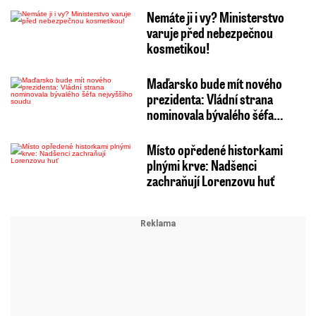
Nemáte ji i vy? Ministerstvo
varuje před nebezpečnou
kosmetikou!
Maďarsko bude mít nového
prezidenta: Vládní strana
nominovala bývalého šéfa…
Místo opředené historkami
plnými krve: Nadšenci
zachraňují Lorenzovu huť