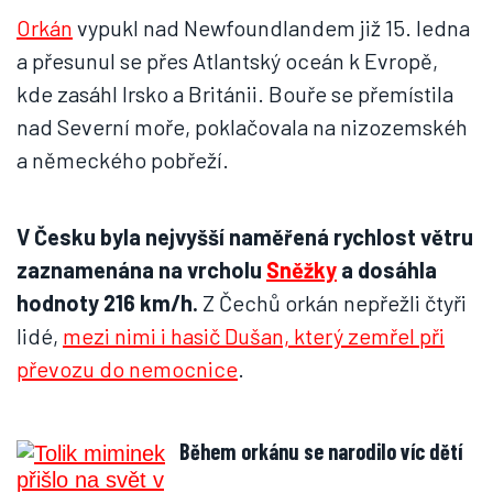
Orkán
vypukl nad Newfoundlandem již 15. ledna
a přesunul se přes Atlantský oceán k Evropě,
kde zasáhl Irsko a Británii. Bouře se přemístila
nad Severní moře, poklačovala na nizozemskéh
a německého pobřeží.
V Česku byla nejvyšší naměřená rychlost větru
zaznamenána na vrcholu
Sněžky
a dosáhla
hodnoty 216 km/h.
Z Čechů orkán nepřežli čtyři
lidé,
mezi nimi i hasič Dušan, který zemřel při
převozu do nemocnice
.
Během orkánu se narodilo víc dětí