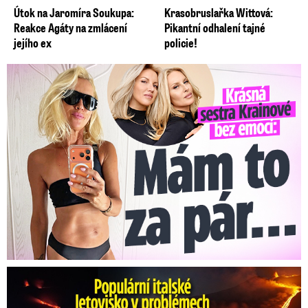
Útok na Jaromíra Soukupa:
Krasobruslařka Wittová:
Reakce Agáty na zmlácení
Pikantní odhalení tajné
jejího ex
policie!
Krásná sestra Krainové bez emocí: Mám to za pár…
Erupce sicilské sopky Etny: Ruší desítky letů