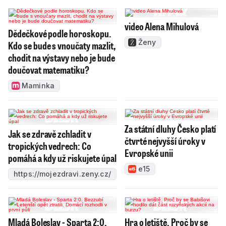
video Alena Mihulová
Dědečkové podle horoskopu.
Ženy
Kdo se bude s vnoučaty mazlit,
chodit na výstavy nebo je bude
doučovat matematiku?
Maminka
Za státní dluhy Česko platí
Jak se zdravě zchladit v
čtvrté nejvyšší úroky v
tropických vedrech: Co
Evropské unii
pomáhá a kdy už riskujete úpal
e15
https://mojezdravi.zeny.cz/
Mladá Boleslav - Sparta 2:0.
Hra o letiště. Proč by se