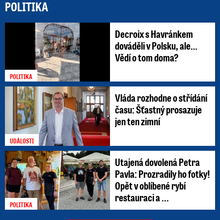
POLITIKA
Decroix s Havránkem
dováděli v Polsku, ale…
Vědí o tom doma?
POLITIKA
Vláda rozhodne o střídání
času: Šťastný prosazuje
jen ten zimní
UDÁLOSTI
Utajená dovolená Petra
Pavla: Prozradily ho fotky!
Opět v oblíbené rybí
restauraci a ...
POLITIKA