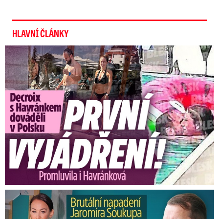
HLAVNÍ ČLÁNKY
Exministryně s Havránkem dováděli v Polsku: První slova!
Brutální napadení Soukupa. Právník Agáty promluvil