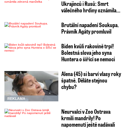
Ukrajinců i Rusů: Smrt
válečného hrdiny oznámila…
Brutální napadení Soukupa.
Právník Agáty promluvil
Biden kvůli rakovině trpí!
Bolestná slova jeho syna
Huntera o šířící se nemoci
Alena (45) si barví vlasy roky
špatně. Děláte stejnou
chybu?
REKLAMA
Neurvalci v Zoo Ostrava
krmili mandrily! Po
napomenutí ještě nadávali