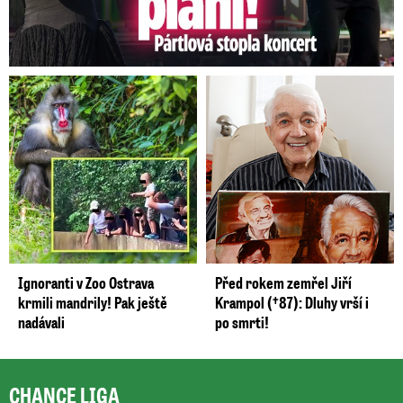
Ignoranti v Zoo Ostrava
Před rokem zemřel Jiří
krmili mandrily! Pak ještě
Krampol (†87): Dluhy vrší i
nadávali
po smrti!
CHANCE LIGA