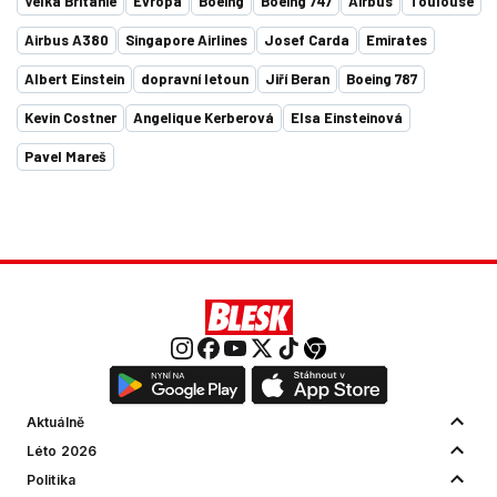
Velká Británie
Evropa
Boeing
Boeing 747
Airbus
Toulouse
Airbus A380
Singapore Airlines
Josef Carda
Emirates
Albert Einstein
dopravní letoun
Jiří Beran
Boeing 787
Kevin Costner
Angelique Kerberová
Elsa Einsteinová
Pavel Mareš
Aktuálně
Léto 2026
Politika