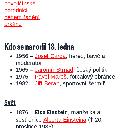
Kdo se narodil 18. ledna
1956 –
Josef Carda
, herec, bavič a
moderátor
1965 –
Jaromír Strnad
, český politik
1976 –
Pavel Mareš
, fotbalový obránce
1982 –
Jiří Beran
, sportovní šermíř
Svět
Elsa Einstein
1876 –
, manželka a
sestřenice
Alberta Einsteina
(† 20.
prosince 1936)