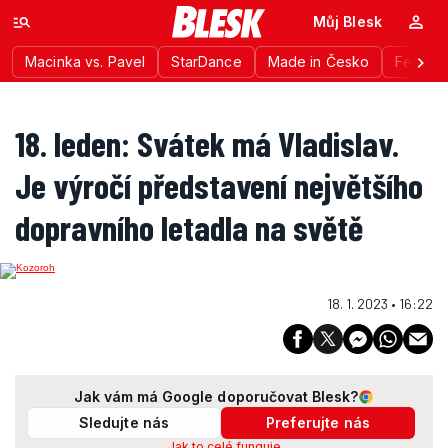
Můj Blesk
Macinka vs. Pavel
StarDance
Made in Česko
Festiva
18. leden: Svátek má Vladislav.
Je výročí představení největšího
dopravního letadla na světě
18. 1. 2023 • 16:22
Jak vám má Google doporučovat Blesk?
Sledujte nás
Preferujte nás
Jak to celé funguje