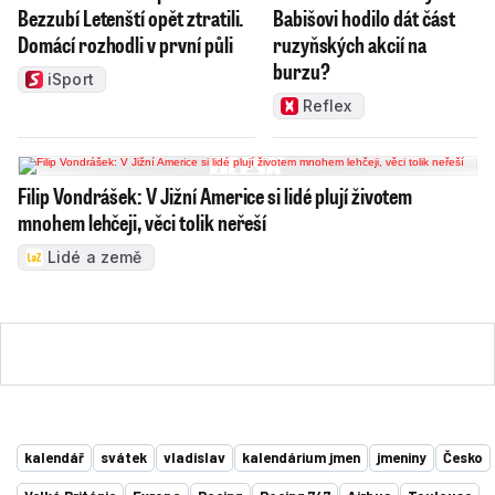
Bezzubí Letenští opět ztratili.
Babišovi hodilo dát část
Domácí rozhodli v první půli
ruzyňských akcií na
burzu?
iSport
Reflex
Filip Vondrášek: V Jižní Americe si lidé plují životem
mnohem lehčeji, věci tolik neřeší
Lidé a země
kalendář
svátek
vladislav
kalendárium jmen
jmeniny
Česko