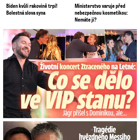
Biden kvůli rakovině trpí!
Ministerstvo varuje před
Bolestná slova syna
nebezpečnou kosmetikou:
Nemáte ji?
Koncert Ztraceného na Letné: Jágr přišel s Dominikou, ale...
Tragédie hvězdného Messiho: Zemřel mu táta (†68)!