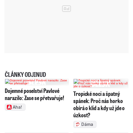
ČLÁNKY ODJINUD
Dojemné poselství Pavlové
Tropické noci a špatný
narazilo: Zase se přetvařuje!
spánek: Proč nás horko
obírá o klid a kdy už jde o
Aha!
úzkost?
Dáma