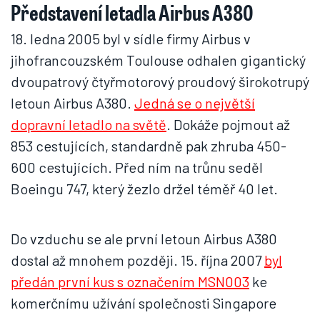
Představení letadla Airbus A380
18. ledna 2005 byl v sídle firmy Airbus v
jihofrancouzském Toulouse odhalen gigantický
dvoupatrový čtyřmotorový proudový širokotrupý
letoun Airbus A380.
Jedná se o největší
dopravní letadlo na světě
. Dokáže pojmout až
853 cestujících, standardně pak zhruba 450-
600 cestujících. Před ním na trůnu seděl
Boeingu 747, který žezlo držel téměř 40 let.
Do vzduchu se ale první letoun Airbus A380
dostal až mnohem později. 15. října 2007
byl
předán první kus s označením MSN003
ke
komerčnímu užívání společnosti Singapore