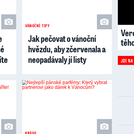
VÁNOČNÍ TIPY
Vero
e
Jak pečovat o vánoční
těh
hé
hvězdu, aby zčervenala a
íte
neopadávaly jí listy
JDI NA
KRÁSA