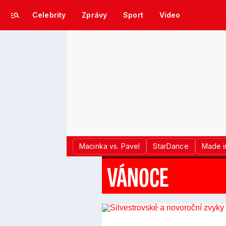
Celebrity
Zprávy
Sport
Video
Macinka vs. Pavel
StarDance
Made i
VÁNOCE