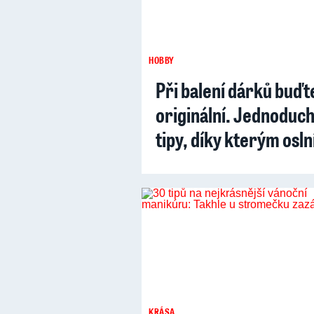
HOBBY
Při balení dárků buďt
originální. Jednoduc
tipy, díky kterým osln
KRÁSA