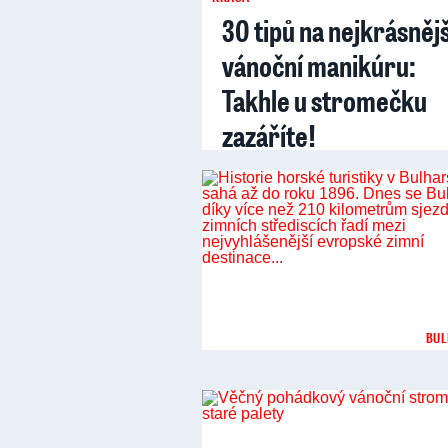
30 tipů na nejkrásnějš
vánoční manikúru:
Takhle u stromečku
zazáříte!
BUL