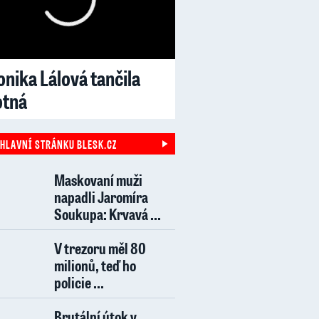
nika Lálová tančila
otná
 HLAVNÍ STRÁNKU BLESK.CZ
Maskovaní muži
napadli Jaromíra
Soukupa: Krvavá ...
V trezoru měl 80
milionů, teď ho
policie ...
Brutální útok v