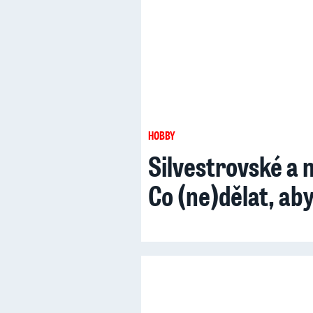
HOBBY
Silvestrovské a 
Co (ne)dělat, ab