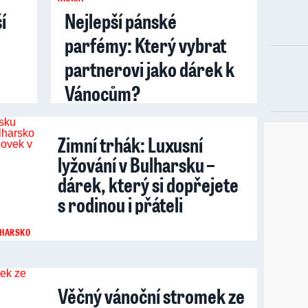
í
Nejlepší pánské
parfémy: Který vybrat
partnerovi jako dárek k
Vánocům?
Zimní trhák: Luxusní
lyžování v Bulharsku –
dárek, který si dopřejete
s rodinou i přáteli
HARSKO
Věčný vánoční stromek ze