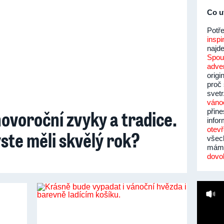
Co u
Potř
inspi
najd
Spou
adve
origi
proč 
svet
vánoč
novoroční zvyky a tradice.
přin
infor
otev
yste měli skvělý rok?
všech
máme
dovo