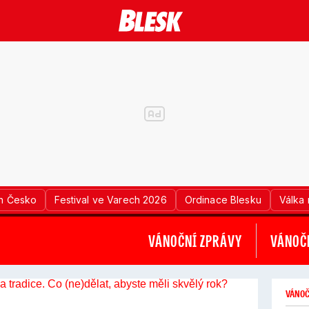
n Česko
Festival ve Varech 2026
Ordinace Blesku
Válka 
VÁNOČNÍ ZPRÁVY
VÁNOČN
VÁNOČ