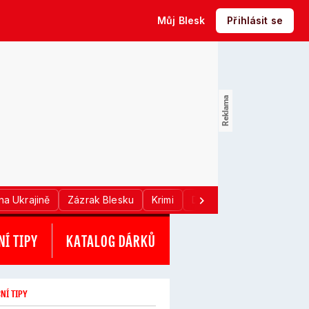
Můj Blesk
Přihlásit se
na Ukrajině
Zázrak Blesku
Krimi
Donald Trump
Sport
Í TIPY
KATALOG DÁRKŮ
NÍ TIPY