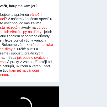
vařit, koupit a kam jet?
ebujete tu správnou
vánoční
raci
? V našem vánočním speciálu
ete všechno, co vás zajímá.
stu receptů
, návody na
výrobu
ntních věnců
,
tipy na dárky
i jejich
nální zabalení nebo třeba důvody,
si i letos pořídit vtipný vánoční
r. Řekneme vám, které
romantické
ní filmy
si určitě pustit a
eseme i spoustu praktických
mací, třeba
jak bude o svátcích
řeno
. A pro ty z vás, kteří chtějí od
 nákupů, uklízení a vaření utéct,
 tipy
kam jet na vánoční
lenou
.