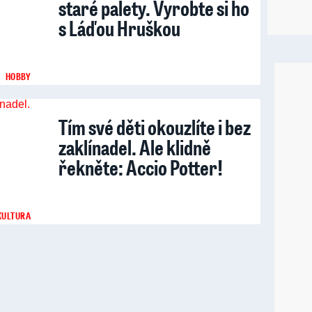
staré palety. Vyrobte si ho
s Láďou Hruškou
HOBBY
Tím své děti okouzlíte i bez
zaklínadel. Ale klidně
řekněte: Accio Potter!
KULTURA