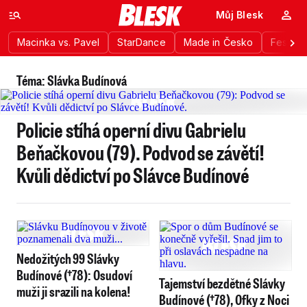
Můj Blesk
Macinka vs. Pavel
StarDance
Made in Česko
Festiva
Téma: Slávka Budínová
Policie stíhá operní divu Gabrielu
Beňačkovou (79). Podvod se závětí!
Kvůli dědictví po Slávce Budínové
Nedožitých 99 Slávky
Budínové (†78): Osudoví
Tajemství bezdětné Slávky
muži ji srazili na kolena!
Budínové (†78), Ofky z Noci