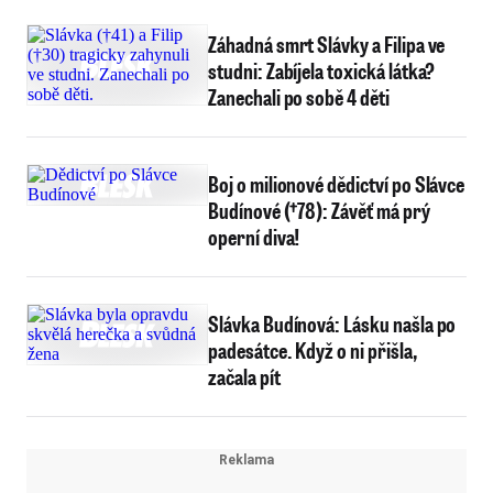
Záhadná smrt Slávky a Filipa ve
studni: Zabíjela toxická látka?
Zanechali po sobě 4 děti
Boj o milionové dědictví po Slávce
Budínové (†78): Závěť má prý
operní diva!
Slávka Budínová: Lásku našla po
padesátce. Když o ni přišla,
začala pít