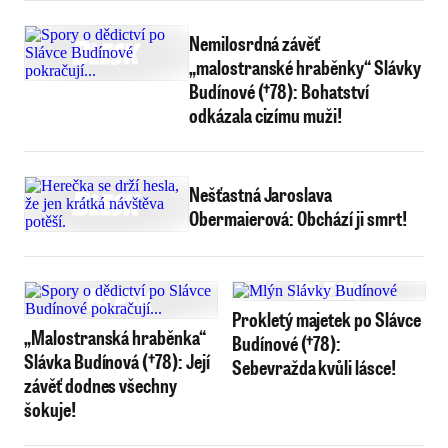
Nemilosrdná závěť
„malostranské hraběnky“ Slávky
Budínové (†78): Bohatství
odkázala cizímu muži!
Nešťastná Jaroslava
Obermaierová: Obchází ji smrt!
Prokletý majetek po Slávce
„Malostranská hraběnka“
Budínové (†78):
Slávka Budínová (†78): Její
Sebevražda kvůli lásce!
závěť dodnes všechny
šokuje!