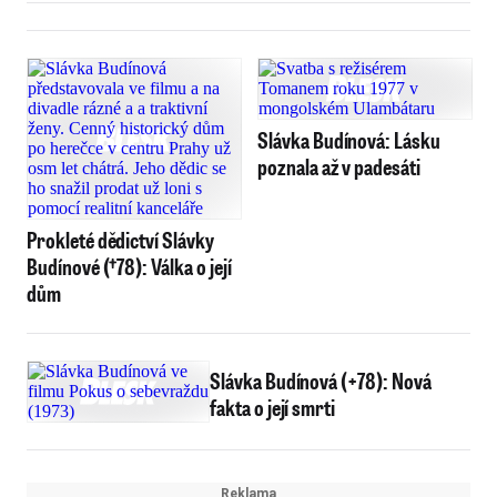
Slávka Budínová: Lásku
poznala až v padesáti
Prokleté dědictví Slávky
Budínové (†78): Válka o její
dům
Slávka Budínová (+78): Nová
fakta o její smrti