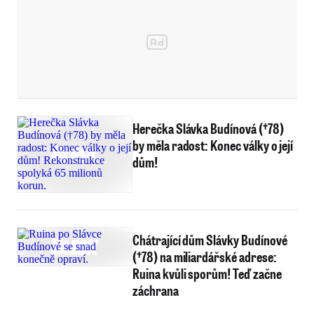
Herečka Slávka Budínová (†78)
by měla radost: Konec války o její
dům!
Chátrající dům Slávky Budínové
(†78) na miliardářské adrese:
Ruina kvůli sporům! Teď začne
záchrana