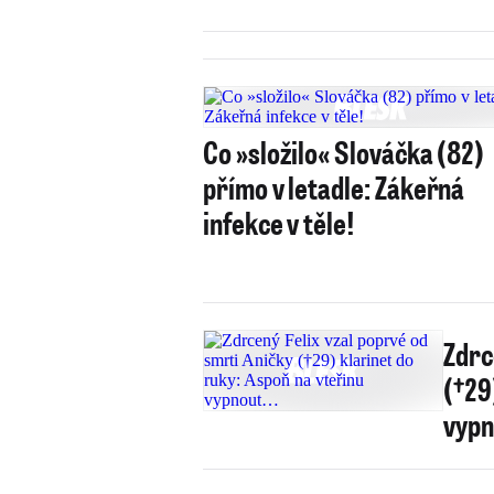
Co »složilo« Slováčka (82)
přímo v letadle: Zákeřná
infekce v těle!
Zdrc
(†29
vyp