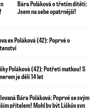
án
Bára Poláková o třetím dítěti:
!
Jsem na sebe opatrnější!
ova ex Poláková (42): Poprvé o
tenství
išky Poláková (42): Potřetí matkou! S
nerem je dělí 14 let
lovaná Bára Poláková: Poprvé se svým
ším přítelem! Mohl by být Liškův syn