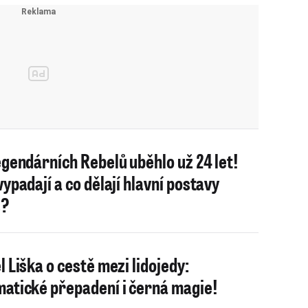
egendárních Rebelů uběhlo už 24 let!
vypadají a co dělají hlavní postavy
s?
l Liška o cestě mezi lidojedy:
atické přepadení i černá magie!