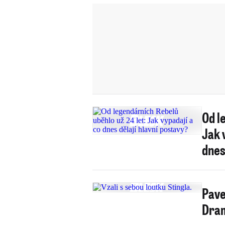
Od l
Jak 
dne
Pave
Dram