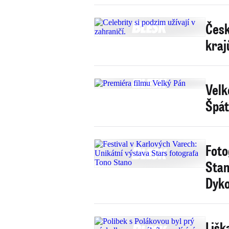
Česk
kraj
Velk
Špát
Foto
Stan
Dyko
Lišk