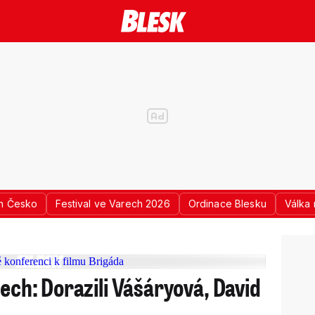
n Česko
Festival ve Varech 2026
Ordinace Blesku
Válka 
rech: Dorazili Vášáryová, David