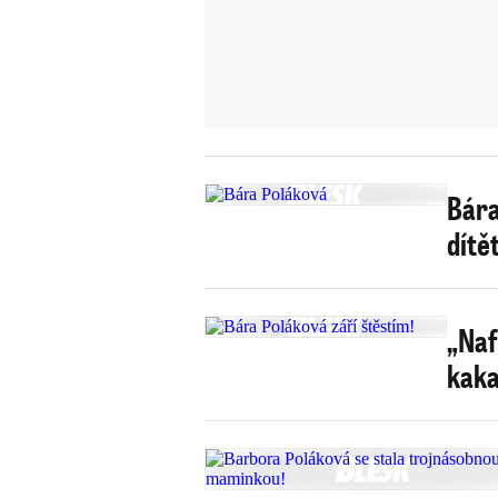
Bára
dítět
„Naf
kaka