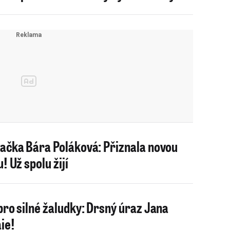
ačka Bára Poláková: Přiznala novou
! Už spolu žijí
pro silné žaludky: Drsný úraz Jana
ie!