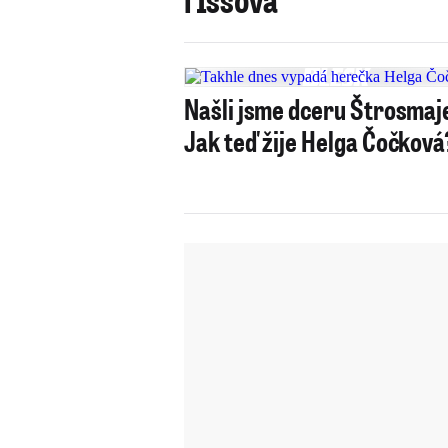
Našli jsme dceru Štrosmaj
Jak teď žije Helga Čočková