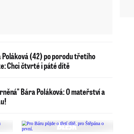
 Poláková (42) po porodu třetího
e: Chci čtvrté i páté dítě
rněná" Bára Poláková: O mateřství a
u!