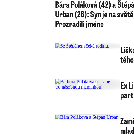
Bára Poláková (42) a Štěp
Urban (28): Syn je na světě
Prozradili jméno
Lišk
těho
Ex L
part
Zami
mlad