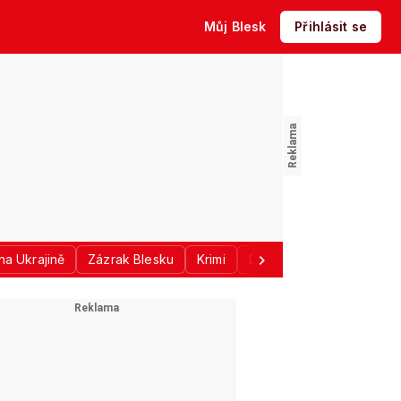
Můj Blesk
Přihlásit se
na Ukrajině
Zázrak Blesku
Krimi
Donald Trump
Sport