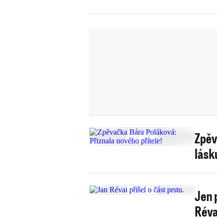
Zpěv
lásku
Jen 
Réva