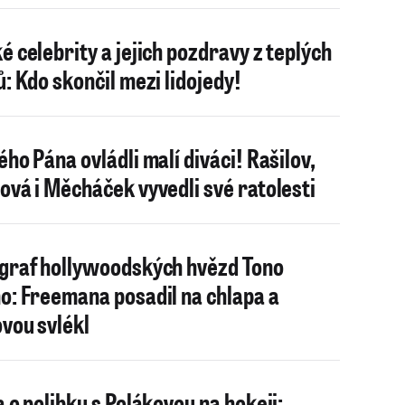
é celebrity a jejich pozdravy z teplých
ů: Kdo skončil mezi lidojedy!
ého Pána ovládli malí diváci! Rašilov,
ová i Měcháček vyvedli své ratolesti
graf hollywoodských hvězd Tono
o: Freemana posadil na chlapa a
vou svlékl
a o polibku s Polákovou na hokeji: