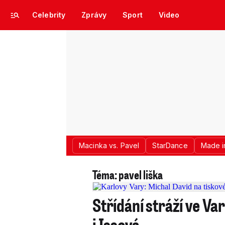
Celebrity
Zprávy
Sport
Video
Macinka vs. Pavel
StarDance
Made i
Téma: pavel liška
Střídání stráží ve Va
i Issová