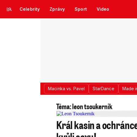
Celebrity
Zprávy
Sport
Video
Macinka vs. Pavel
StarDance
Made i
Téma: leon tsoukernik
Král kasin a ochránc
kvůli sexu!