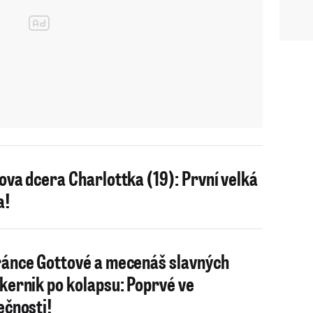
ova dcera Charlottka (19): První velká
a!
ánce Gottové a mecenáš slavných
kernik po kolapsu: Poprvé ve
ečnosti!