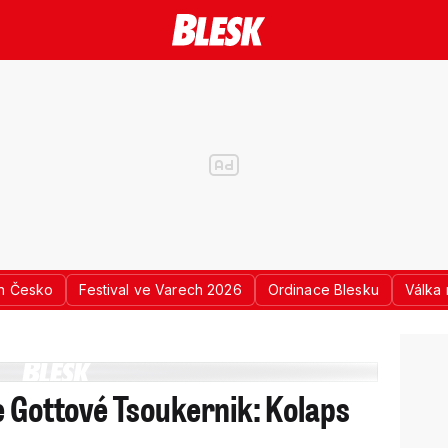
n Česko
Festival ve Varech 2026
Ordinace Blesku
Válka 
e Gottové Tsoukernik: Kolaps