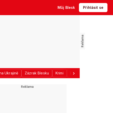
Můj Blesk
Přihlásit se
na Ukrajině
Zázrak Blesku
Krimi
Donald Trump
Sport