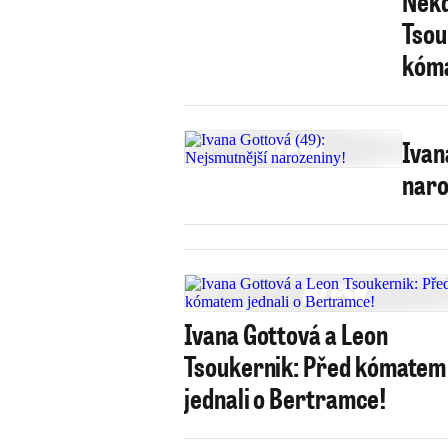
Někd
Tsou
kóma
Ivan
naro
Ivana Gottová a Leon
Tsoukernik: Před kómatem
jednali o Bertramce!