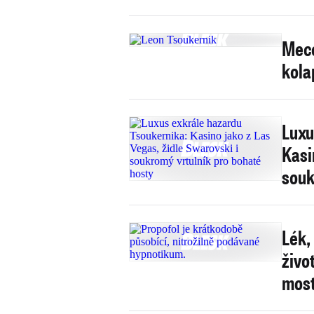
Mece
kola
Luxu
Kasi
souk
Lék,
život
mos