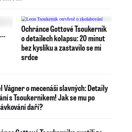
Ochránce Gottové Tsoukernik
e…
o detailech kolapsu: 20 minut
bez kyslíku a zastavilo se mi
srdce
l Vágner o mecenáši slavných: Detaily
ání s Tsoukernikem! Jak se mu po
ávkování daří?