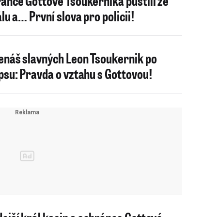
ánce Gottové Tsoukernika pustili ze
álu a… První slova pro policii!
náš slavných Leon Tsoukernik po
psu: Pravda o vztahu s Gottovou!