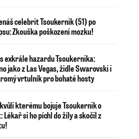
náš celebrit Tsoukernik (51) po
psu: Zkouška poškození mozku!
s exkrále hazardu Tsoukernika:
no jako z Las Vegas, židle Swarovski i
romý vrtulník pro bohaté hosty
 kvůli kterému bojuje Tsoukernik o
: Lékař si ho píchl do žíly a skočil z
tu!