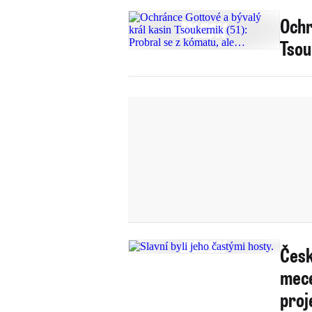
Ochr
Tsou
Česk
mece
proj