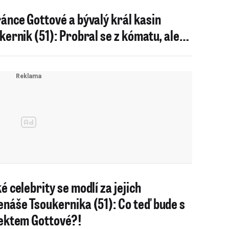
ánce Gottové a bývalý král kasin
kernik (51): Probral se z kómatu, ale…
é celebrity se modlí za jejich
náše Tsoukernika (51): Co teď bude s
ektem Gottové?!