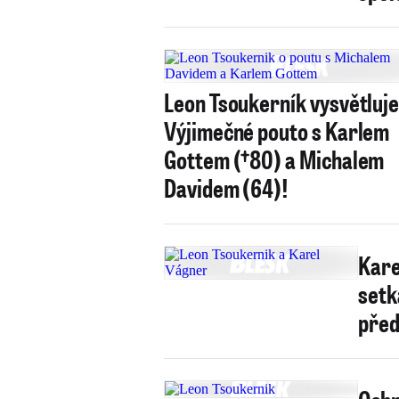
Leon Tsoukerník vysvětluj
Výjimečné pouto s Karlem
Gottem (†80) a Michalem
Davidem (64)!
Kare
setk
před