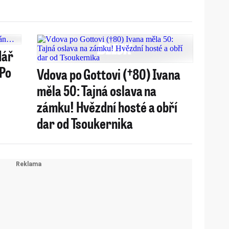
dář
 Po
Vdova po Gottovi (†80) Ivana
měla 50: Tajná oslava na
zámku! Hvězdní hosté a obří
dar od Tsoukernika