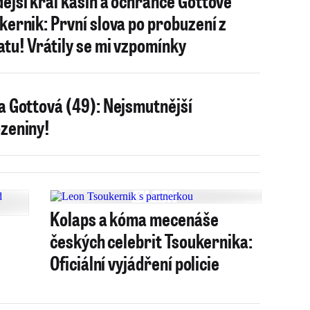
ejší král kasin a ochránce Gottové
kernik: První slova po probuzení z
tu! Vrátily se mi vzpomínky
a Gottová (49): Nejsmutnější
zeniny!
Kolaps a kóma mecenáše
českých celebrit Tsoukernika:
Oficiální vyjádření policie