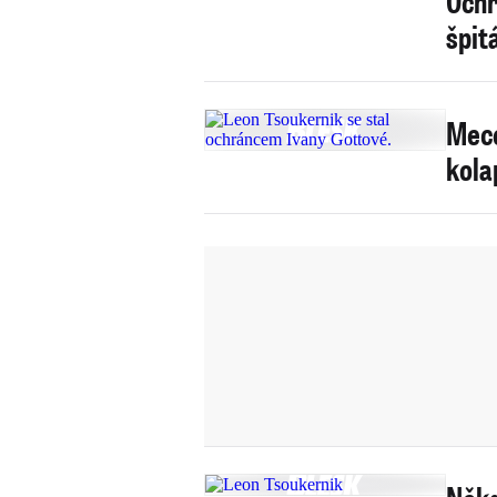
Ochr
špit
Mece
kola