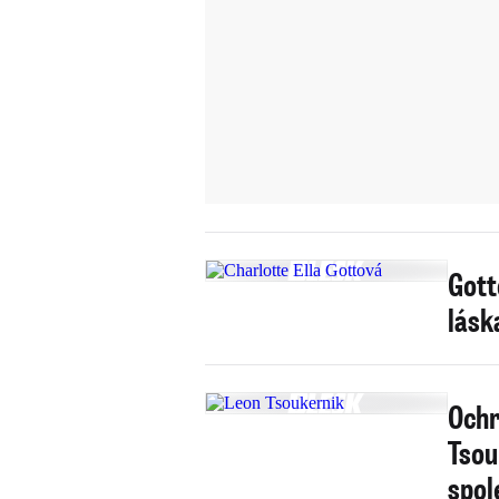
Gott
lásk
Ochr
Tsou
spol