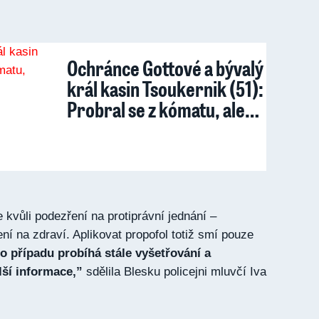
Ochránce Gottové a bývalý
král kasin Tsoukernik (51):
Probral se z kómatu, ale…
ie kvůli podezření na protiprávní jednání –
ní na zdraví. Aplikovat propofol totiž smí pouze
o případu probíhá stále vyšetřování a
ší informace,”
sdělila Blesku policejni mluvčí Iva