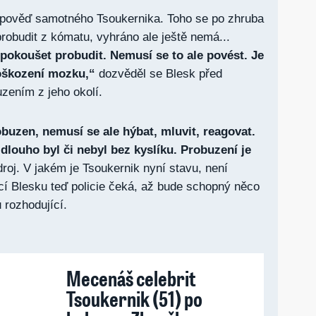
výpověď samotného Tsoukernika. Toho se po zhruba
probudit z kómatu, vyhráno ale ještě nemá...
pokoušet probudit. Nemusí se to ale povést. Je
oškození mozku,“
dozvěděl se Blesk před
zením z jeho okolí.
buzen, nemusí se ale hýbat, mluvit, reagovat.
 dlouho byl či nebyl bez kyslíku. Probuzení je
roj. V jakém je Tsoukernik nyní stavu, není
í Blesku teď policie čeká, až bude schopný něco
u rozhodující.
Mecenáš celebrit
Tsoukernik (51) po