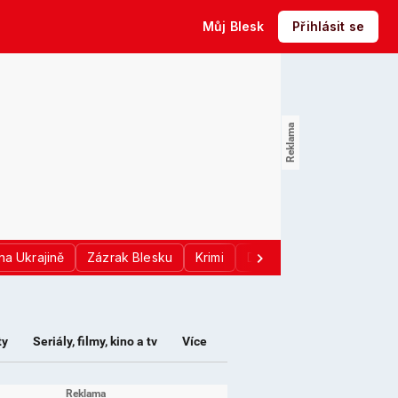
Můj Blesk
Přihlásit se
na Ukrajině
Zázrak Blesku
Krimi
Donald Trump
Sport
ty
Seriály, filmy, kino a tv
Více