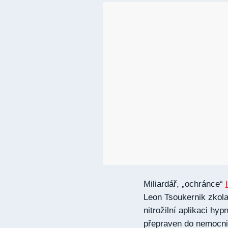
Miliardář, „ochránce“
Leon Tsoukernik zkola
nitrožilní aplikaci hy
přepraven do nemocni