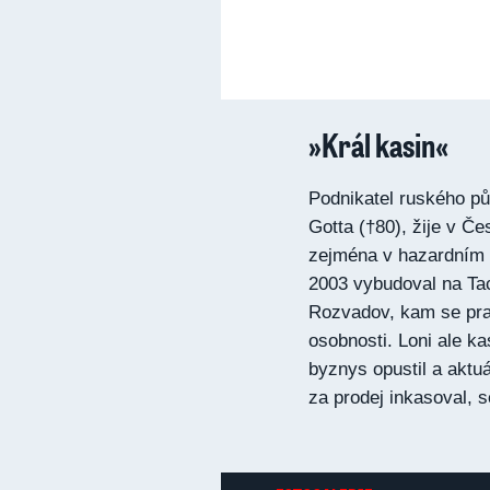
»Král kasin«
Podnikatel ruského pů
Gotta (†80), žije v Č
zejména v hazardním 
2003 vybudoval na Ta
Rozvadov, kam se prav
osobnosti. Loni ale ka
byznys opustil a aktu
za prodej inkasoval, 