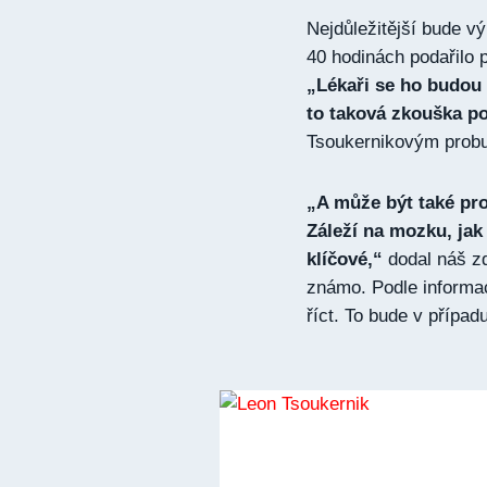
Nejdůležitější bude 
40 hodinách podařilo 
„Lékaři se ho budou 
to taková zkouška p
Tsoukernikovým probu
„A může být také pro
Záleží na mozku, jak
klíčové,“
dodal náš zd
známo. Podle informac
říct. To bude v případ