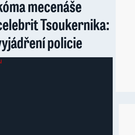
 kóma mecenáše
elebrit Tsoukernika:
vyjádření policie