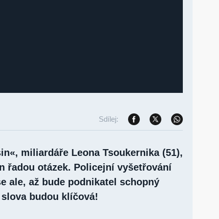
Sdílej:
in«, miliardáře Leona Tsoukernika (51),
n řadou otázek. Policejní vyšetřování
se ale, až bude podnikatel schopný
 slova budou klíčová!