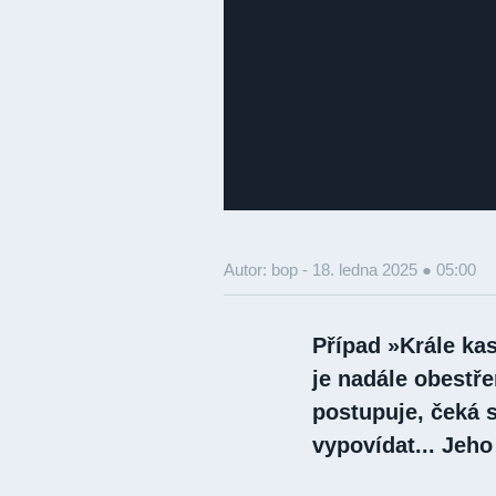
Autor: bop -
18. ledna 2025 ● 05:00
Případ »Krále kas
je nadále obestře
postupuje, čeká 
vypovídat... Jeho