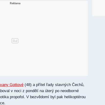
Ivany Gottové
(48) a přítel řady slavných Čechů,
boval v noci z pondělí na úterý po neodborné
pnotika propofol. V bezvědomí byl pak helikoptérou
ce.