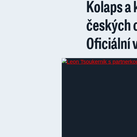
Kolaps a
českých c
Oficiální 