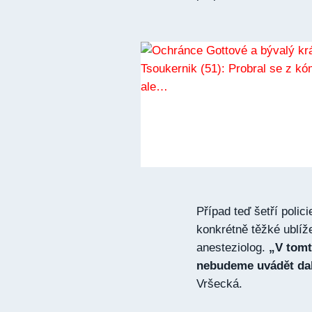
Případ teď šetří polic
konkrétně těžké ublíže
anesteziolog.
„V tomt
nebudeme uvádět dal
Vršecká.