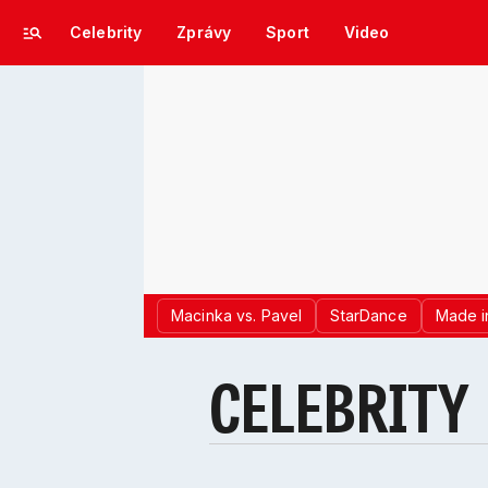
Celebrity
Zprávy
Sport
Video
Macinka vs. Pavel
StarDance
Made i
CELEBRITY