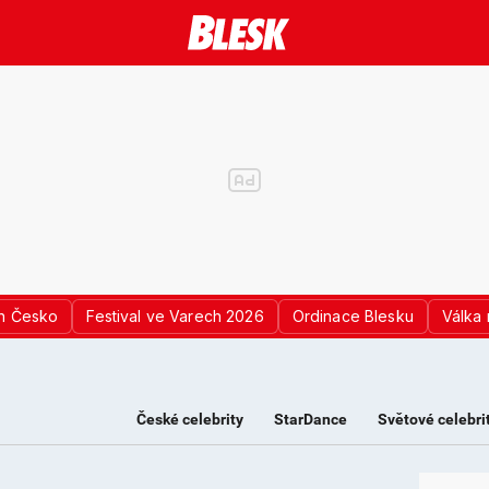
n Česko
Festival ve Varech 2026
Ordinace Blesku
Válka 
České celebrity
StarDance
Světové celebri