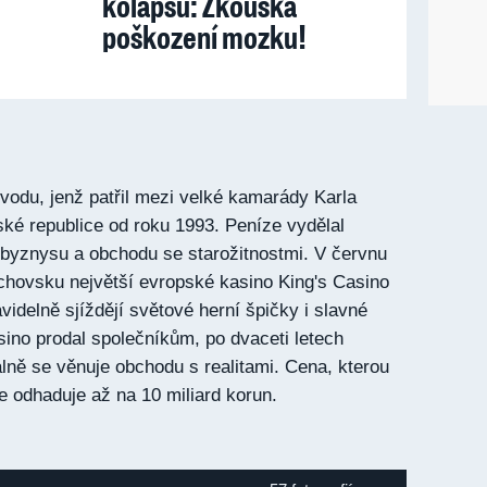
kolapsu: Zkouška
poškození mozku!
vodu, jenž patřil mezi velké kamarády Karla
eské republice od roku 1993. Peníze vydělal
byznysu a obchodu se starožitnostmi. V červnu
chovsku největší evropské kasino King's Casino
idelně sjíždějí světové herní špičky i slavné
sino prodal společníkům, po dvaceti letech
álně se věnuje obchodu s realitami. Cena, kterou
se odhaduje až na 10 miliard korun.