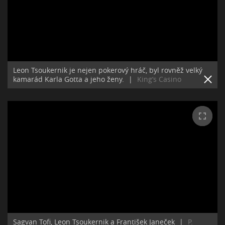
Leon Tsoukernik je nejen pokerový hráč, byl rovněž velký
kamarád Karla Gotta a jeho ženy.
|
King‘s Casino
Sagvan Tofi, Leon Tsoukernik a František Janeček
|
P.