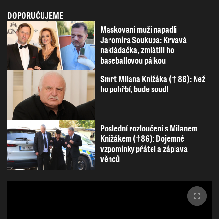
DOPORUČUJEME
Maskovaní muži napadli
Jaromíra Soukupa: Krvavá
nakládačka, zmlátili ho
baseballovou pálkou
Smrt Milana Knížáka († 86): Než
ho pohřbí, bude soud!
Poslední rozloučení s Milanem
Knížákem (†86): Dojemné
vzpomínky přátel a záplava
věnců