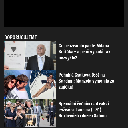
DOPORUČUJEME
Co prozradilo parte Milana
Knížáka – a proč vypadá tak
nezvykle?
Pohublá Csáková (55) na
Sardinii: Manžela vyměnila za
zajíčka!
Speciální řečníci nad rakví
režiséra Laurina (†91):
Rozbrečeli i dceru Sabinu