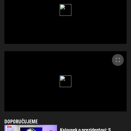
DOPORUČUJEME
Kalousek o prezidentovi: S