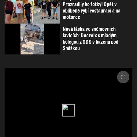
Prozradily ho fotky! Opět v
oblíbené rybí restauraci a na
motorce
Nová láska ve sněmovních
lavicích: Decroix s mladým
kolegou z ODS v bazénu pod
Sněžkou