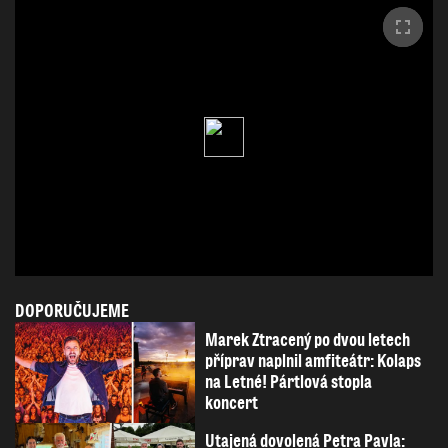
DOPORUČUJEME
Marek Ztracený po dvou letech
příprav naplnil amfiteátr: Kolaps
na Letné! Pártlová stopla
koncert
Utajená dovolená Petra Pavla: