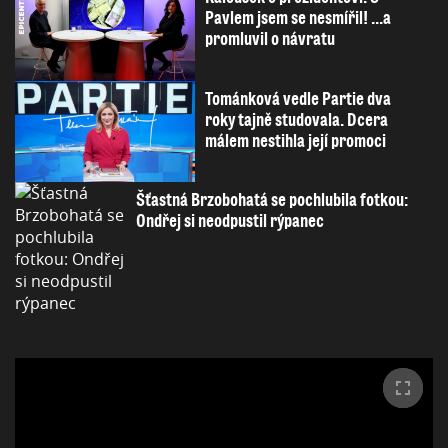
Pavlem jsem se nesmířil! ...a
promluvil o návratu
Tománková vedle Partie dva
roky tajně studovala. Dcera
málem nestihla její promoci
Šťastná Brzobohatá se pochlubila fotkou:
Ondřej si neodpustil rýpanec