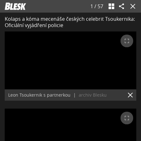
1
/
57
Kolaps a kóma mecenáše českých celebrit Tsoukernika:
Oficiální vyjádření policie
Leon Tsoukernik s partnerkou
|
archiv Blesku