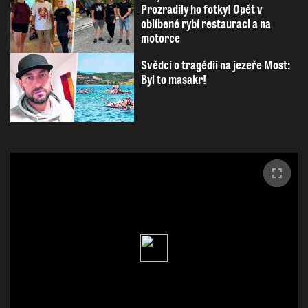
Prozradily ho fotky! Opět v
oblíbené rybí restauraci a na
motorce
Svědci o tragédii na jezeře Most:
Byl to masakr!