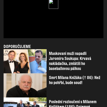
DOPORUČUJEME
Maskovaní muži napadli
Jaromíra Soukupa: Krvavá
nakládačka, zmlátili ho
baseballovou pálkou
Smrt Milana Knížáka († 86): Než
ho pohřbí, bude soud!
Poslední rozloučení s Milanem
Knížákem (†86): Dojemné