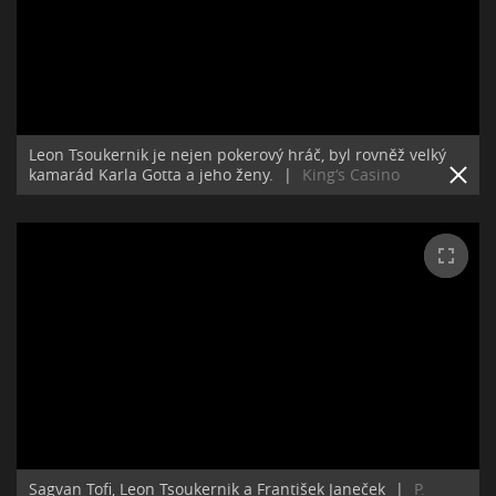
Leon Tsoukernik je nejen pokerový hráč, byl rovněž velký
kamarád Karla Gotta a jeho ženy.
|
King‘s Casino
Sagvan Tofi, Leon Tsoukernik a František Janeček
|
P.