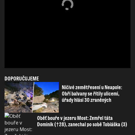
DOPORUČUJEME
Ničivé zemětřesení u Neapole:
Obří balvany se řítily ulicemi,
úřady hlásí 30 zraněných
Oběť bouře v jezeru Most: Zemřel táta
Dominik (†28), zanechal po sobě Tobiáška (3)