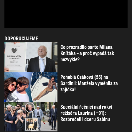
DOPORUČUJEME
Co prozradilo parte Milana
Knížáka – a proč vypadá tak
nezvykle?
Pohublá Csáková (55) na
Sardinii: Manžela vyměnila za
zajíčka!
Speciální řečníci nad rakví
režiséra Laurina (†91):
Rozbrečeli i dceru Sabinu