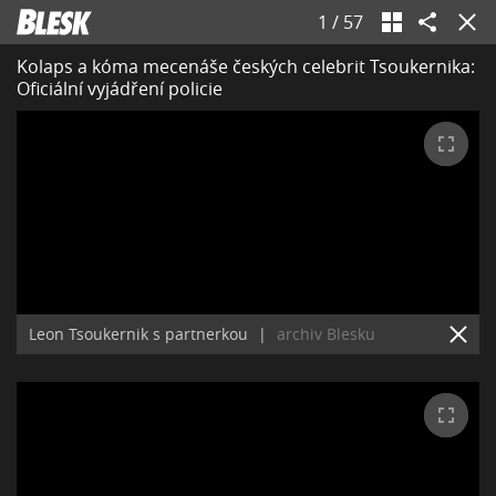
1
/
57
Kolaps a kóma mecenáše českých celebrit Tsoukernika:
Oficiální vyjádření policie
Leon Tsoukernik s partnerkou
|
archiv Blesku