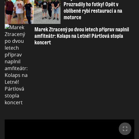
Prozradily ho fotky! Opět v
oblíbené rybí restauraci a na
motorce
Marek Ztracený po dvou letech příprav naplnil
amfiteátr: Kolaps na Letné! Pártlová stopla
koncert