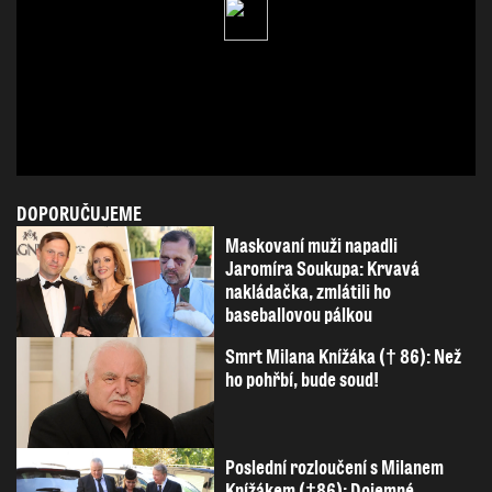
DOPORUČUJEME
Maskovaní muži napadli
Jaromíra Soukupa: Krvavá
nakládačka, zmlátili ho
baseballovou pálkou
Smrt Milana Knížáka († 86): Než
ho pohřbí, bude soud!
Poslední rozloučení s Milanem
Knížákem (†86): Dojemné