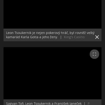
Leon Tsoukernik je nejen pokerový hráč, byl rovněž velký
kamarád Karla Gotta a jeho ženy.
|
King‘s Casino
Sagvan Tofi, Leon Tsoukernik a František Janeček
|
P.