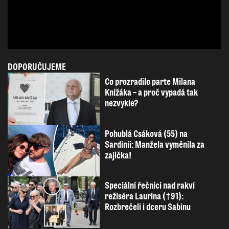
DOPORUČUJEME
Co prozradilo parte Milana
Knížáka – a proč vypadá tak
nezvykle?
Pohublá Csáková (55) na
Sardinii: Manžela vyměnila za
zajíčka!
Speciální řečníci nad rakví
režiséra Laurina (†91):
Rozbrečeli i dceru Sabinu