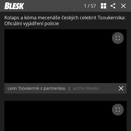
1
/
57
Kolaps a kóma mecenáše českých celebrit Tsoukernika:
Oficiální vyjádření policie
Leon Tsoukernik s partnerkou
|
archiv Blesku