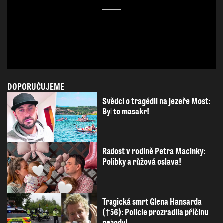
DOPORUČUJEME
Svědci o tragédii na jezeře Most:
Byl to masakr!
Radost v rodině Petra Macinky:
Polibky a růžová oslava!
Tragická smrt Glena Hansarda
(†56): Policie prozradila příčinu
nehody!