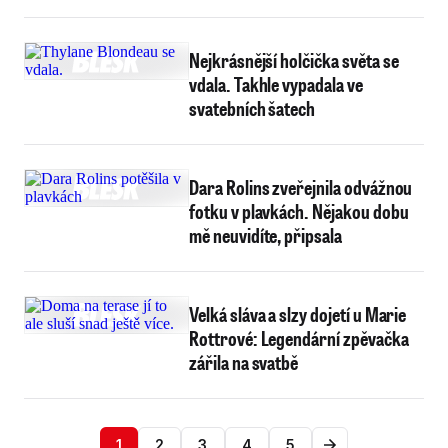
Nejkrásnější holčička světa se
vdala. Takhle vypadala ve
svatebních šatech
Dara Rolins zveřejnila odvážnou
fotku v plavkách. Nějakou dobu
mě neuvidíte, připsala
Velká sláva a slzy dojetí u Marie
Rottrové: Legendární zpěvačka
zářila na svatbě
1
2
3
4
5