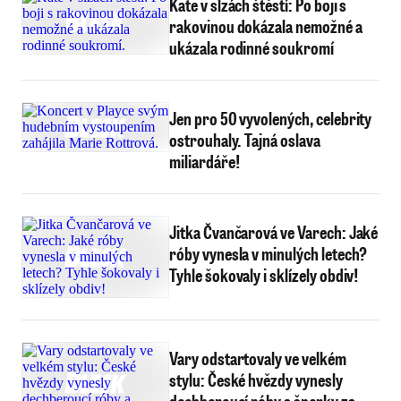
Kate v slzách štěstí: Po boji s
rakovinou dokázala nemožné a
ukázala rodinné soukromí
Jen pro 50 vyvolených, celebrity
ostrouhaly. Tajná oslava
miliardáře!
Jitka Čvančarová ve Varech: Jaké
róby vynesla v minulých letech?
Tyhle šokovaly i sklízely obdiv!
Vary odstartovaly ve velkém
stylu: České hvězdy vynesly