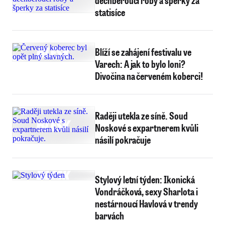
dechberoucí róby a šperky za
statisíce
Blíží se zahájení festivalu ve
Varech: A jak to bylo loni?
Divočina na červeném koberci!
Raději utekla ze síně. Soud
Noskové s expartnerem kvůli
násilí pokračuje
Stylový letní týden: Ikonická
Vondráčková, sexy Sharlota i
nestárnoucí Havlová v trendy
barvách