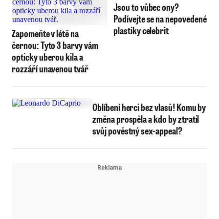
Jsou to vůbec ony?
Podívejte se na nepovedené
plastiky celebrit
Zapomeňte v létě na
černou: Tyto 3 barvy vám
opticky uberou kila a
rozzáří unavenou tvář
Oblíbení herci bez vlasů! Komu by
změna prospěla a kdo by ztratil
svůj pověstný sex-appeal?