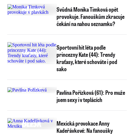
Svůdná Monika Timková opět
provokuje. Fanouškům zkracuje
čekání na nahou seznamku?
Sportovní hit léta podle
princezny Kate (44): Trendy
kraťasy, které schováte i pod
sako
Pavlína Pořízková (61): Pro muže
jsem sexy i v teplácích
Mexická provokace Anny
Kadeřávkové: Na fanoušky