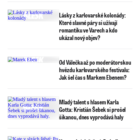
Lásky z karlovarské kolonády:
Které slavné páry si užívají
romantiku ve Varech a kdo
ukázal nový objev?
Od Válečka až po moderátorskou
hvězdu karlovarského festivalu:
Jak šel čas s Markem Ebenem?
Mladý talent s hlasem Karla
Gotta: Kristián Šebek si prošel
šikanou, dnes vyprodává haly