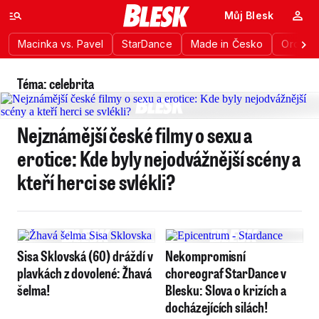
Můj Blesk
Macinka vs. Pavel
StarDance
Made in Česko
Ordinac
Téma: celebrita
Nejznámější české filmy o sexu a
erotice: Kde byly nejodvážnější scény a
kteří herci se svlékli?
Sisa Sklovská (60) dráždí v
Nekompromisní
plavkách z dovolené: Žhavá
choreograf StarDance v
šelma!
Blesku: Slova o krizích a
docházejících silách!