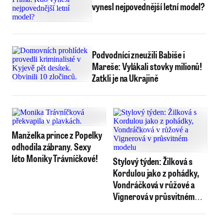
vynesl nejpovednější letní model?
Podvodníci zneužili Babiše i
Mareše: Vylákali stovky milionů!
Zatkli je na Ukrajině
Manželka prince z Popelky
odhodila zábrany. Sexy
léto Moniky Trávníčkové!
Stylový týden: Žilková s
Kordulou jako z pohádky,
Vondráčková v růžové a
Vignerová v průsvitném
modelu