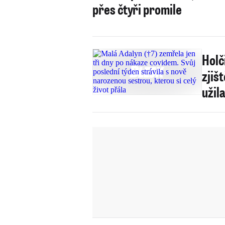
přes čtyři promile
Holč
zjiš
užil