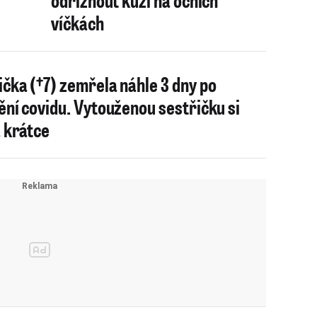
víčkách
ička (†7) zemřela náhle 3 dny po
tění covidu. Vytouženou sestřičku si
a krátce