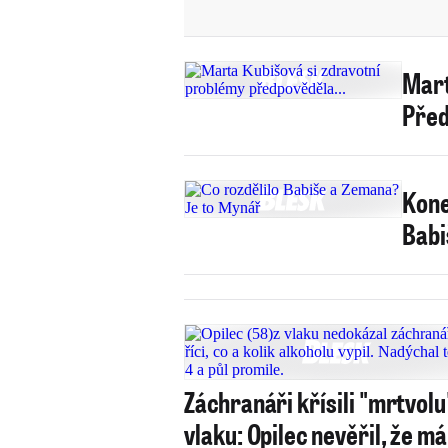
Mart
Před
Kone
Babi
Záchranáři křísili "mrtvolu
vlaku: Opilec nevěřil, že má