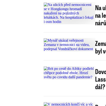
Na u
na l
nárů
Zema
byl 
Dovo
Lass
dál?