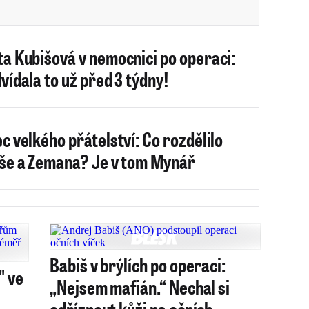
a Kubišová v nemocnici po operaci:
vídala to už před 3 týdny!
c velkého přátelství: Co rozdělilo
še a Zemana? Je v tom Mynář
Babiš v brýlích po operaci:
" ve
„Nejsem mafián.“ Nechal si
odříznout kůži na očních