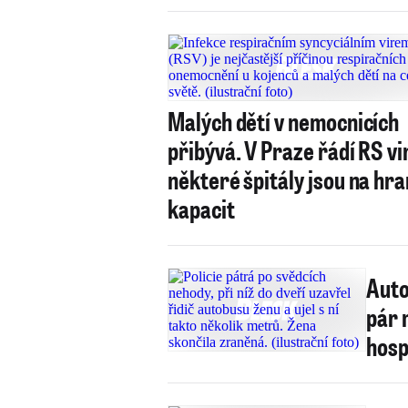
Malých dětí v nemocnicích
přibývá. V Praze řádí RS vi
některé špitály jsou na hra
kapacit
Auto
pár 
hosp