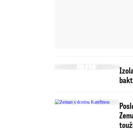
Izol
bakt
Posl
Zema
touž