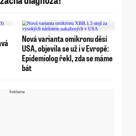
Nová varianta omikronu děsí
ává
USA, objevila se už i v Evropě:
a
Epidemiolog řekl, zda se máme
bát