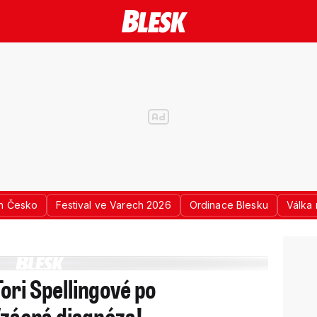
n Česko
Festival ve Varech 2026
Ordinace Blesku
Válka 
ori Spellingové po
 Vzácná diagnóza!