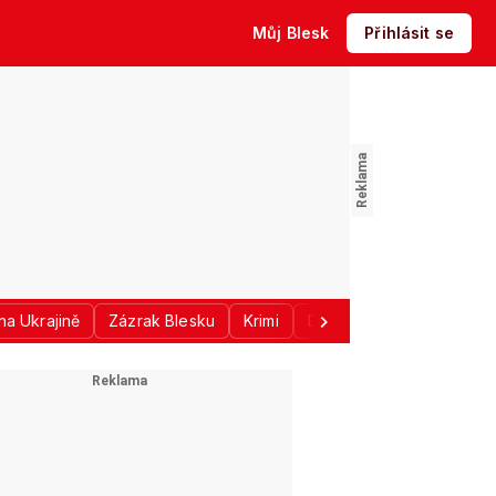
Můj Blesk
Přihlásit se
na Ukrajině
Zázrak Blesku
Krimi
Donald Trump
Sport