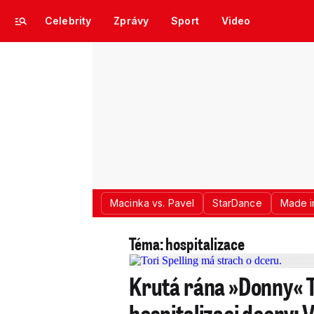
Celebrity
Zprávy
Sport
Video
Macinka vs. Pavel
StarDance
Made i
Téma: hospitalizace
Krutá rána »Donny« T
hospitalizaci dcery: