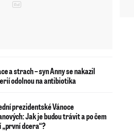
ace a strach – syn Anny se nakazil
erií odolnou na antibiotika
ední prezidentské Vánoce
nových: Jak je budou trávit a po čem
í „první dcera“?