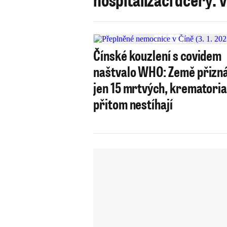
Čínské kouzlení s covidem
naštvalo WHO: Země přizn
jen 15 mrtvých, krematori
přitom nestíhají