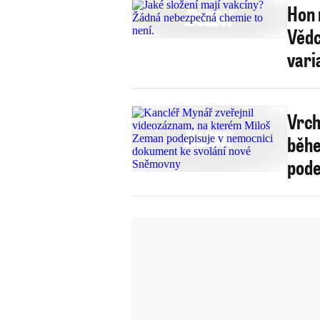
Hon 
Vědc
vari
Vrch
běhe
pode