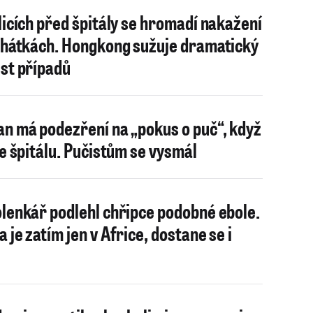
licích před špitály se hromadí nakažení
ehátkách. Hongkong sužuje dramatický
st případů
n má podezření na „pokus o puč“, když
ve špitálu. Pučistům se vysmál
lenkář podlehl chřipce podobné ebole.
a je zatím jen v Africe, dostane se i