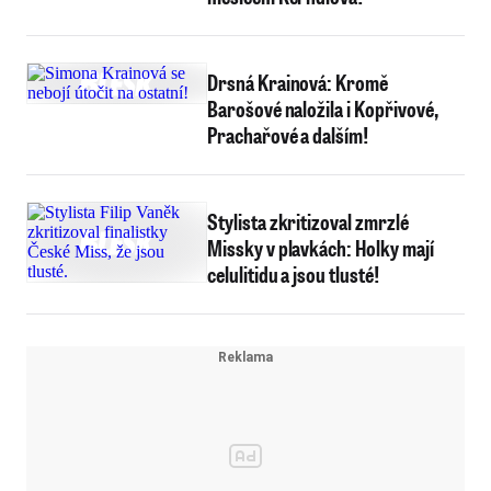
Drsná Krainová: Kromě
Barošové naložila i Kopřivové,
Prachařové a dalším!
Stylista zkritizoval zmrzlé
Missky v plavkách: Holky mají
celulitidu a jsou tlusté!