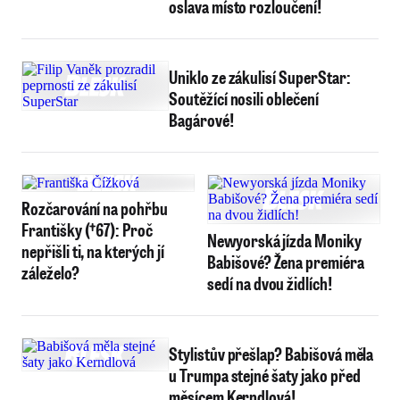
oslava místo rozloučení!
Uniklo ze zákulisí SuperStar:
Soutěžící nosili oblečení
Bagárové!
Rozčarování na pohřbu
Františky (†67): Proč
Newyorská jízda Moniky
nepřišli ti, na kterých jí
Babišové? Žena premiéra
záleželo?
sedí na dvou židlích!
Stylistův přešlap? Babišová měla
u Trumpa stejné šaty jako před
měsícem Kerndlová!