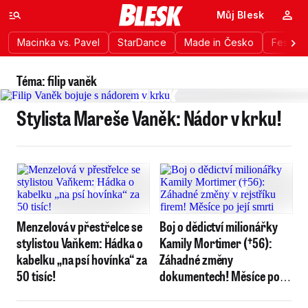
Můj Blesk
Macinka vs. Pavel
StarDance
Made in Česko
Festiva
Téma: filip vaněk
Stylista Mareše Vaněk: Nádor v krku!
Menzelová v přestřelce se
Boj o dědictví milionářky
stylistou Vaňkem: Hádka o
Kamily Mortimer (†56):
kabelku „na psí hovínka“ za
Záhadné změny
50 tisíc!
dokumentech! Měsíce po
její smrti