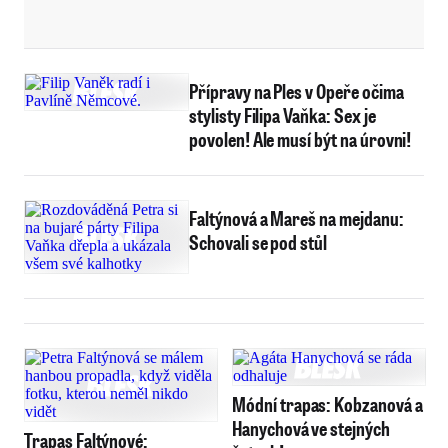
Přípravy na Ples v Opeře očima
stylisty Filipa Vaňka: Sex je
povolen! Ale musí být na úrovni!
Faltýnová a Mareš na mejdanu:
Schovali se pod stůl
Módní trapas: Kobzanová a
Hanychová ve stejných
Trapas Faltýnové: