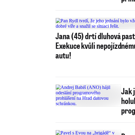
Jana (45) drtí dluhová past
Exekuce kvůli nepojízdném
autu!
Jak 
holu
prog