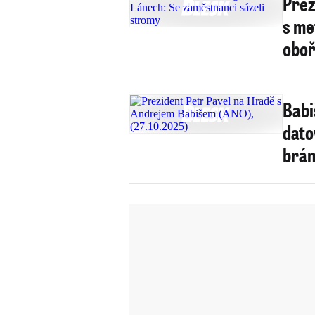
Prez
s me
obo
Babi
dato
brán