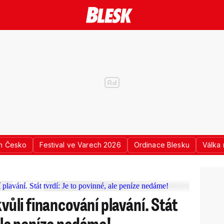
n Česko
Festival ve Varech 2026
Ordinace Blesku
Válka 
kvůli financování plavání. Stát
 ale peníze nedáme!