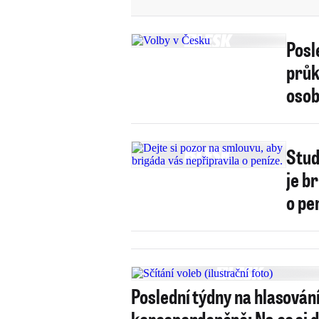
Posl
průk
oso
Stud
je b
o pe
Poslední týdny na hlasován
korespondenčně: Na co si d