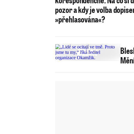
pozor a kdy je volba dopis
»přehlasována«?
Bles
Mění