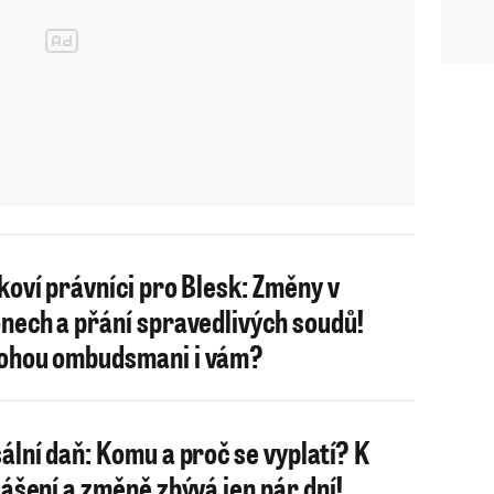
koví právníci pro Blesk: Změny v
nech a přání spravedlivých soudů!
hou ombudsmani i vám?
ální daň: Komu a proč se vyplatí? K
lášení a změně zbývá jen pár dní!