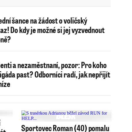
ední šance na žádost o voličský
az! Do kdy je možné si jej vyzvednout
bně?
enti a nezaměstnaní, pozor: Pro koho
rigáda past? Odborníci radí, jak nepřijít
níze
í
Sportovec Roman (40) pomalu
át