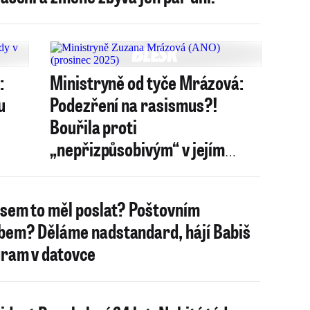
:
Ministryně od tyče Mrázová:
u
Podezření na rasismus?!
Bouřila proti
„nepřizpůsobivým“ v jejím
městě
jsem to měl poslat? Poštovním
bem? Děláme nadstandard, hájí Babiš
ram v datovce