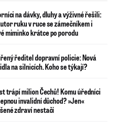
rníci na dávky, dluhy a výživné řešili:
utor ruku v ruce se zámečníkem i
é miminko krátce po porodu
řený ředitel dopravní policie: Nová
idla na silnicích. Koho se týkají?
st trápí milion Čechů! Komu úředníci
lepnou invalidní důchod? »Jen«
šené zdraví nestačí