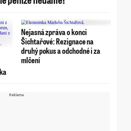
Nejasná zpráva o konci
Šichtařové: Rezignace na
druhý pokus a odchodné i za
mlčení
áka