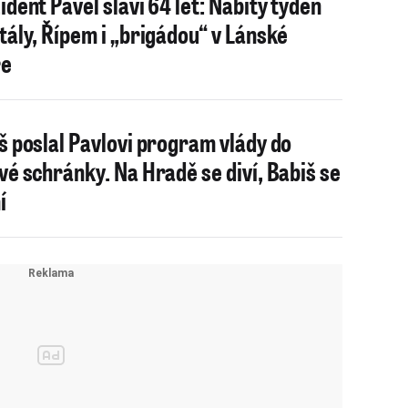
ident Pavel slaví 64 let: Nabitý týden
tály, Řípem i „brigádou“ v Lánské
ře
š poslal Pavlovi program vlády do
vé schránky. Na Hradě se diví, Babiš se
í