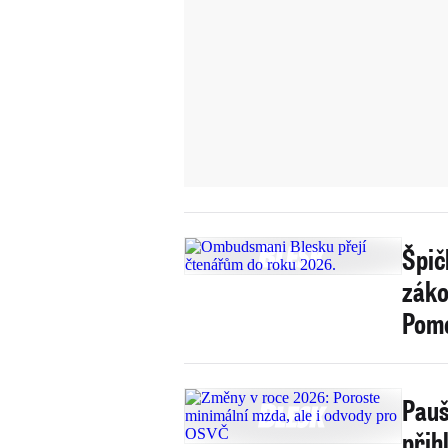
Špič
záko
Pomo
Pauš
přih