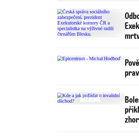
Odbo
Exek
mrtv
Pově
prav
Bole
přik
zhor