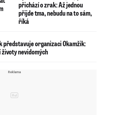
přichází o zrak: Až jednou
em
přijde tma, nebudu na to sám,
říká
k představuje organizaci Okamžik:
 životy nevidomých