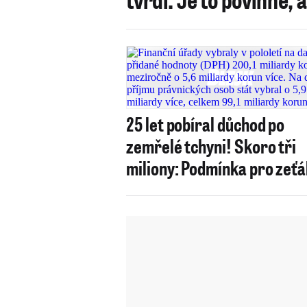
25 let pobíral důchod po
zemřelé tchyni! Skoro tři
miliony: Podmínka pro zeť