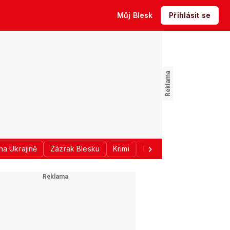
Můj Blesk
Přihlásit se
na Ukrajině
Zázrak Blesku
Krimi
Donald Trump
Sport