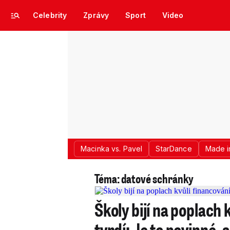
Celebrity
Zprávy
Sport
Video
Macinka vs. Pavel
StarDance
Made i
Téma: datové schránky
Školy bijí na poplach 
tvrdí: Je to povinné,