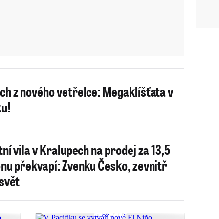
ch z nového vetřelce: Megaklíšťata v
u!
tní vila v Kralupech na prodej za 13,5
onu překvapí: Zvenku Česko, zevnitř
 svět