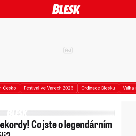
n Česko
Festival ve Varech 2026
Ordinace Blesku
Válka 
ekordy! Co jste o legendárním
li?