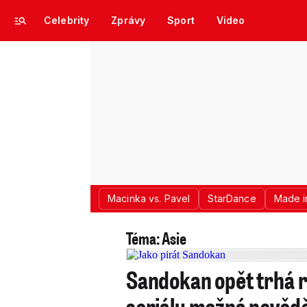
Celebrity
Zprávy
Sport
Video
Macinka vs. Pavel
StarDance
Made i
Téma: Asie
Sandokan opět trhá r
seriálu možná nevědě