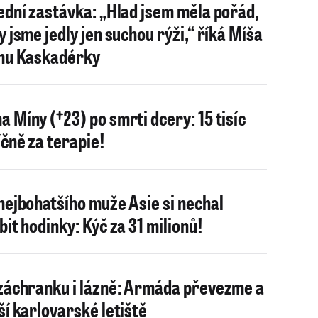
ední zastávka: „Hlad jsem měla pořád,
y jsme jedly jen suchou rýži,“ říká Míša
mu Kaskadérky
 Míny (†23) po smrti dcery: 15 tisíc
čně za terapie!
nejbohatšího muže Asie si nechal
bit hodinky: Kýč za 31 milionů!
záchranku i lázně: Armáda převezme a
ší karlovarské letiště