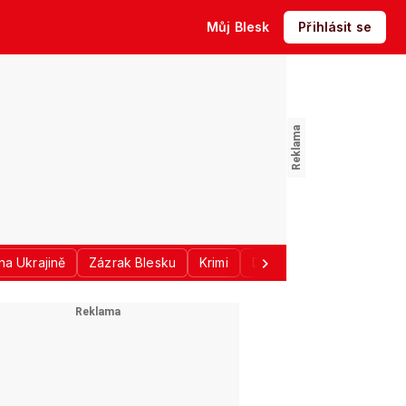
Můj Blesk
Přihlásit se
na Ukrajině
Zázrak Blesku
Krimi
Donald Trump
Sport