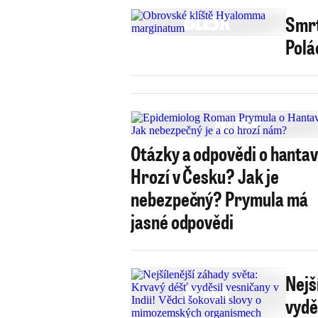
Smrt
Polá
Otázky a odpovědi o hantav
Hrozí v Česku? Jak je
nebezpečný? Prymula má
jasné odpovědi
Nejš
vydě