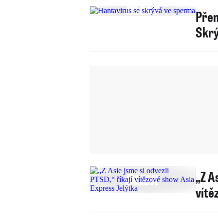
Přen
Skrý
„Z As
vítě