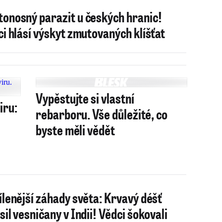
onosný parazit u českých hranic!
ci hlásí výskyt zmutovaných klíšťat
Vypěstujte si vlastní
iru:
rebarboru. Vše důležité, co
byste měli vědět
ílenější záhady světa: Krvavý déšť
sil vesničany v Indii! Vědci šokovali