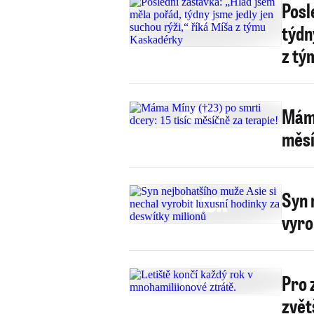
Posl
týdn
z tý
Máma
měsí
Syn 
vyro
Pro 
zvět