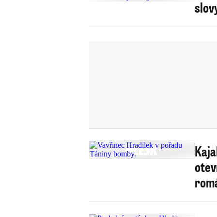
slov
Kaja
otev
romá