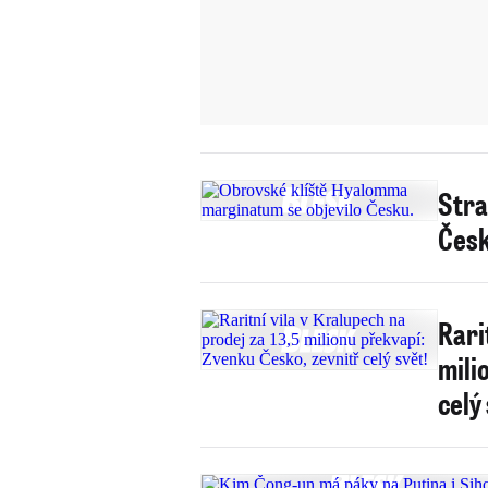
Stra
Česk
Rari
mili
celý