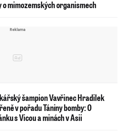
y o mimozemských organismech
kářský šampion Vavřinec Hradilek
řeně v pořadu Tániny bomby: O
nku s Vicou a minách v Asii