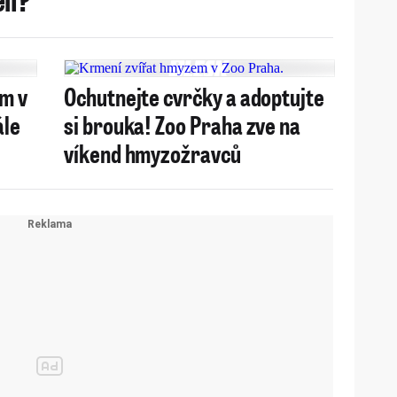
em v
Ochutnejte cvrčky a adoptujte
ále
si brouka! Zoo Praha zve na
víkend hmyzožravců