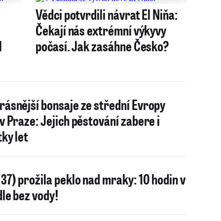
Vědci potvrdili návrat El Niňa:
Čekají nás extrémní výkyvy
l
počasí. Jak zasáhne Česko?
rásnější bonsaje ze střední Evropy
 v Praze: Jejich pěstování zabere i
tky let
(37) prožila peklo nad mraky: 10 hodin v
dle bez vody!