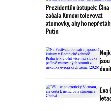
Prezidentův ústupek: Čína
začala Kimovi tolerovat
atomovky, aby ho nepřetáh
Putin
Nejk
jsou
desí
Eva 
leta