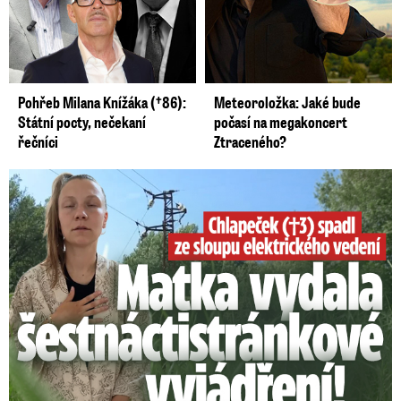
Pohřeb Milana Knížáka (†86):
Meteoroložka: Jaké bude
Státní pocty, nečekaní
počasí na megakoncert
řečníci
Ztraceného?
Smrtelný pád chlapce: Matka vydala vyjádření na 16 stran