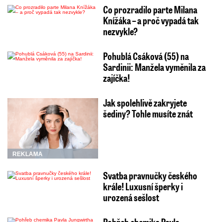
Co prozradilo parte Milana
Knížáka – a proč vypadá tak
nezvykle?
Pohublá Csáková (55) na
Sardinii: Manžela vyměnila za
zajíčka!
Jak spolehlivě zakryjete
šediny? Tohle musíte znát
REKLAMA
Svatba pravnučky českého
krále! Luxusní šperky i
urozená sešlost