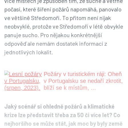
více místech je způsoben tím, že suché a větrné
počasí, které šíření požárů napomáhá, panovalo
ve většině Středomoří. To přitom není nijak
neobvyklé, protože ve Středomoří v létě obvykle
panuje sucho. Pro nějakou konkrétnější
odpověď ale nemám dostatek informací z
jednotlivých lokalit.
Požáry v turistickém ráji: Oheň
v Portugalsku se nedaří zkrotit,
blíží se k místům, ...
Jaký scénář si ohledně požárů a klimatické
krize lze představit třeba za 50 či více let? Co
nejhoršího se může stát, jak moc by byly země