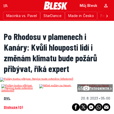
Můj Blesk
Macinka vs. Pavel
StarDance
Made in Česko
Festiva
Po Rhodosu v plamenech i
Kanáry: Kvůli hlouposti lidí i
změnám klimatu bude požárů
přibývat, říká expert
65
Fotogalerie >
DVL
20. 8. 2023 • 05:00
Diskuze (0)