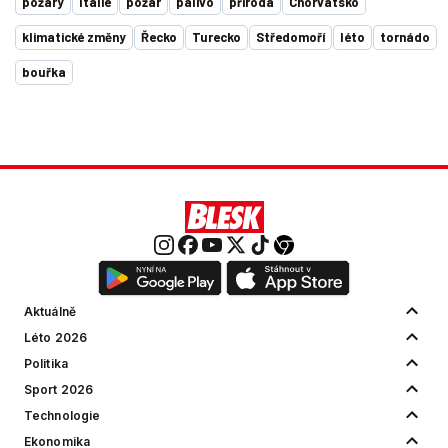
požáry
Itálie
požár
palivo
příroda
Chorvatsko
klimatické změny
Řecko
Turecko
Středomoří
léto
tornádo
bouřka
Aktuálně
Léto 2026
Politika
Sport 2026
Technologie
Ekonomika