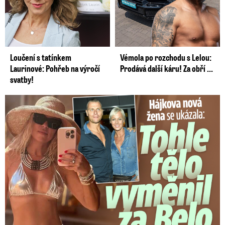
Loučení s tatínkem
Vémola po rozchodu s Lelou:
Laurinové: Pohřeb na výročí
Prodává další káru! Za obří ...
svatby!
Tohle tělo nahradilo Belo: Nová partnerka se ukázala...