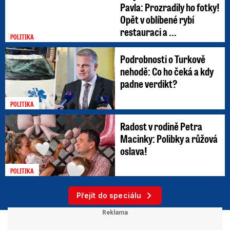
Pavla: Prozradily ho fotky!
Opět v oblíbené rybí
restauraci a ...
POLITIKA
Podrobnosti o Turkově
nehodě: Co ho čeká a kdy
padne verdikt?
POLITIKA
Radost v rodině Petra
Macinky: Polibky a růžová
oslava!
POLITIKA
Přejít do speciálu