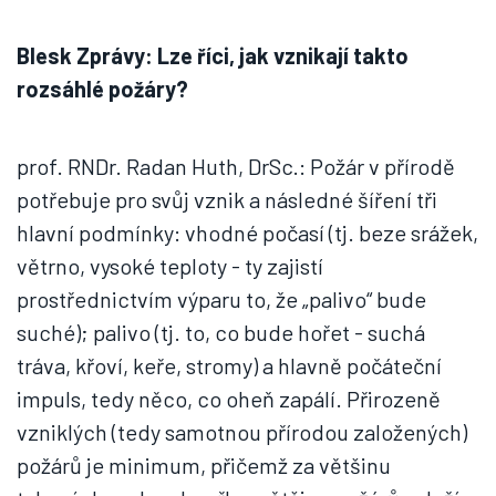
Blesk Zprávy: Lze říci, jak vznikají takto
rozsáhlé požáry?
prof. RNDr. Radan Huth, DrSc.: Požár v přírodě
potřebuje pro svůj vznik a následné šíření tři
hlavní podmínky: vhodné počasí (tj. beze srážek,
větrno, vysoké teploty - ty zajistí
prostřednictvím výparu to, že „palivo“ bude
suché); palivo (tj. to, co bude hořet - suchá
tráva, křoví, keře, stromy) a hlavně počáteční
impuls, tedy něco, co oheň zapálí. Přirozeně
vzniklých (tedy samotnou přírodou založených)
požárů je minimum, přičemž za většinu