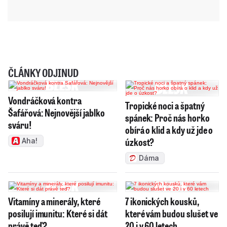
ČLÁNKY ODJINUD
Vondráčková kontra
Tropické noci a špatný
Šafářová: Nejnovější jablko
spánek: Proč nás horko
sváru!
obírá o klid a kdy už jde o
úzkost?
Aha!
Dáma
Vitamíny a minerály, které
7 ikonických kousků,
posilují imunitu: Které si dát
které vám budou slušet ve
právě teď?
20 i v 60 letech