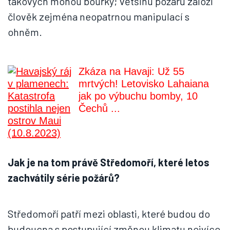
takových mohou bouřky; většinu požárů založí
člověk zejména neopatrnou manipulací s
ohněm.
Zkáza na Havaji: Už 55
mrtvých! Letovisko Lahaiana
jak po výbuchu bomby, 10
Čechů ...
Jak je na tom právě Středomoří, které letos
zachvátily série požárů?
Středomoří patří mezi oblasti, které budou do
budoucna s postupující změnou klimatu nejvíce