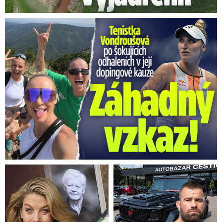
Vondroušová po šokujících odhaleních v kauze: Záhadný vzkaz!