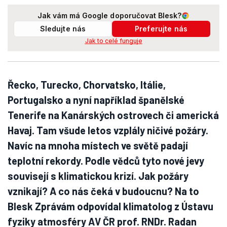
Jak vám má Google doporučovat Blesk?
Sledujte nás
Preferujte nás
Jak to celé funguje
Řecko, Turecko, Chorvatsko, Itálie,
Portugalsko a nyní například španělské
Tenerife na Kanárských ostrovech či americká
Havaj. Tam všude letos vzplály ničivé požáry.
Navíc na mnoha místech ve světě padají
teplotní rekordy. Podle vědců tyto nové jevy
souvisejí s klimatickou krizí. Jak požáry
vznikají? A co nás čeká v budoucnu? Na to
Blesk Zprávám odpovídal klimatolog z Ústavu
fyziky atmosféry AV ČR prof. RNDr. Radan