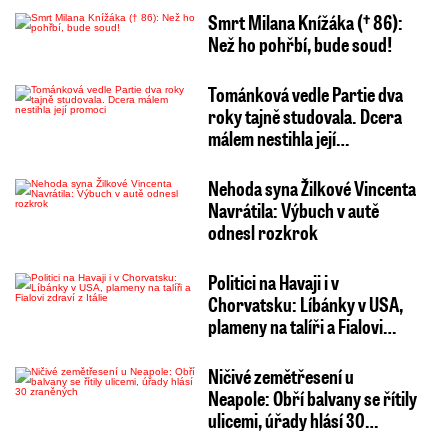
Smrt Milana Knížáka († 86):
Než ho pohřbí, bude soud!
Tománková vedle Partie dva
roky tajně studovala. Dcera
málem nestihla její…
Nehoda syna Žilkové Vincenta
Navrátila: Výbuch v autě
odnesl rozkrok
Politici na Havaji i v
Chorvatsku: Líbánky v USA,
plameny na talíři a Fialovi…
Ničivé zemětřesení u
Neapole: Obří balvany se řítily
ulicemi, úřady hlásí 30…