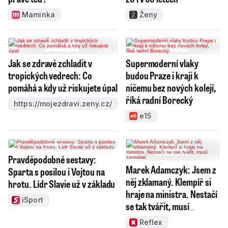
Maminka
Ženy
Jak se zdravě zchladit v
Supermoderní vlaky
tropických vedrech: Co
budou Praze i kraji k
pomáhá a kdy už riskujete úpal
ničemu bez nových kolejí,
říká radní Borecký
https://mojezdravi.zeny.cz/
e15
Pravděpodobné sestavy:
Marek Adamczyk: Jsem z
Sparta s posilou i Vojtou na
něj zklamaný. Klempíř si
hrotu. Lídr Slavie už v základu
hraje na ministra. Nestačí
iSport
se tak tvářit, musí
zamakat
Reflex