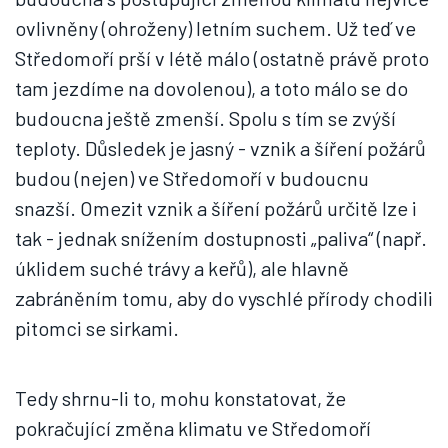
ovlivněny (ohroženy) letním suchem. Už teď ve
Středomoří prší v létě málo (ostatně právě proto
tam jezdíme na dovolenou), a toto málo se do
budoucna ještě zmenší. Spolu s tím se zvýší
teploty. Důsledek je jasný - vznik a šíření požárů
budou (nejen) ve Středomoří v budoucnu
snazší. Omezit vznik a šíření požárů určitě lze i
tak - jednak snížením dostupnosti „paliva“ (např.
úklidem suché trávy a keřů), ale hlavně
zabráněním tomu, aby do vyschlé přírody chodili
pitomci se sirkami.
Tedy shrnu-li to, mohu konstatovat, že
pokračující změna klimatu ve Středomoří