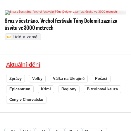
Sraz v šest ráno. Vrchol festivalu Tóny Dolomit zazní za
úsvitu ve 3000 metrech
Lidé a země
Aktuální dění
Zprávy
Volby
Válka na Ukrajině
Počasí
Epicentrum
Krimi
Regiony
Bitcoinová kauza
Ceny v Chorvatsku