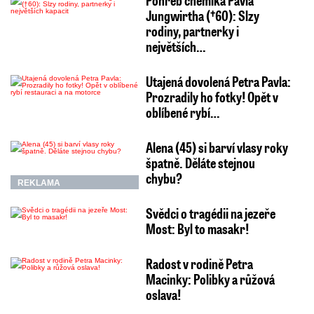
Pohřeb chemika Pavla
Jungwirtha (†60): Slzy
rodiny, partnerky i
největších…
Utajená dovolená Petra Pavla:
Prozradily ho fotky! Opět v
oblíbené rybí…
Alena (45) si barví vlasy roky
špatně. Děláte stejnou
chybu?
REKLAMA
Svědci o tragédii na jezeře
Most: Byl to masakr!
Radost v rodině Petra
Macinky: Polibky a růžová
oslava!