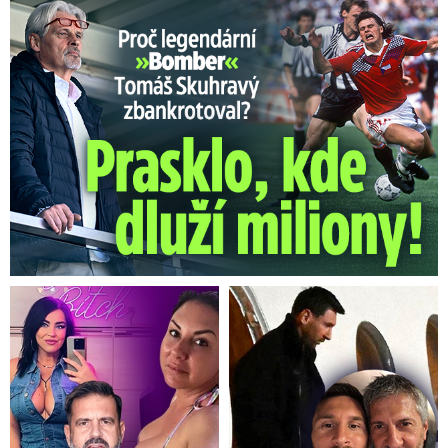
Proč Skuhravý zbankrotoval? Prasklo, kde dluží miliony!