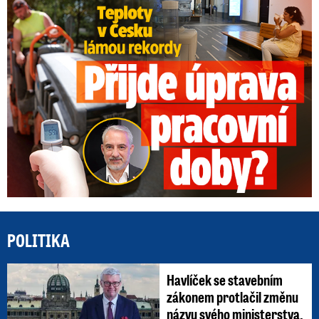
Teploty v Česku lámou rekordy: Přijde úprava pracovní doby?
POLITIKA
Havlíček se stavebním
zákonem protlačil změnu
názvu svého ministerstva.