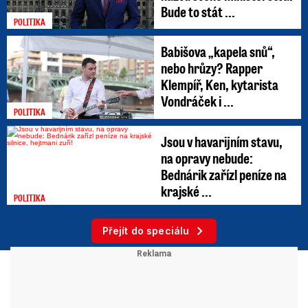
Bude to stát ...
POLITIKA
Babišova „kapela snů“,
nebo hrůzy? Rapper
Klempíř, Ken, kytarista
Vondráček i ...
POLITIKA
Jsou v havarijním stavu,
na opravy nebude:
Bednárik zařízl peníze na
krajské ...
POLITIKA
Přejít do speciálu