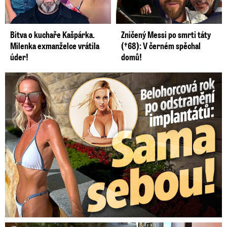
Bitva o kuchaře Kašpárka.
Zničený Messi po smrti táty
Milenka exmanželce vrátila
(†68): V černém spěchal
úder!
domů!
Belohorcová rok po odstranění implantátů: Konečně sama sebou