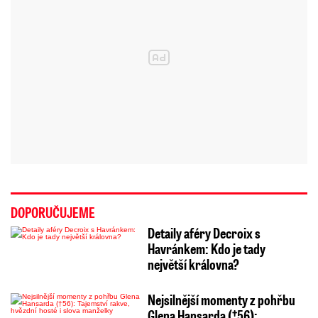
DOPORUČUJEME
Detaily aféry Decroix s
Havránkem: Kdo je tady
největší královna?
Nejsilnější momenty z pohřbu
Glena Hansarda (†56):