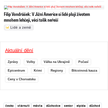
Filip Vondrášek: V Jižní Americe si lidé plují životem
mnohem lehčeji, věci tolik neřeší
Lidé a země
Aktuální dění
Zprávy
Volby
Válka na Ukrajině
Počasí
Epicentrum
Krimi
Regiony
Bitcoinová kauza
Ceny v Chorvatsku
česko
stárnutí
města
důchodce
senior
elpida
důchod