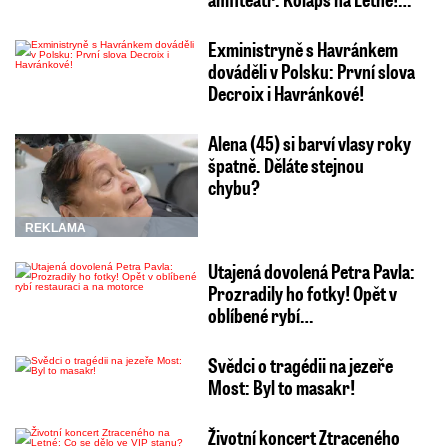
Exministryně s Havránkem
dováděli v Polsku: První slova
Decroix i Havránkové!
Alena (45) si barví vlasy roky
špatně. Děláte stejnou
chybu?
REKLAMA
Utajená dovolená Petra Pavla:
Prozradily ho fotky! Opět v
oblíbené rybí…
Svědci o tragédii na jezeře
Most: Byl to masakr!
Životní koncert Ztraceného