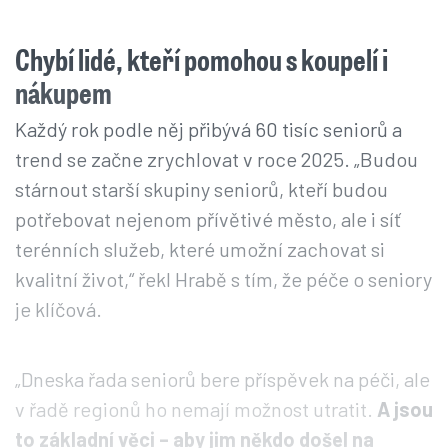
Chybí lidé, kteří pomohou s koupelí i
nákupem
Každý rok podle něj přibývá 60 tisíc seniorů a
trend se začne zrychlovat v roce 2025. „Budou
stárnout starší skupiny seniorů, kteří budou
potřebovat nejenom přívětivé město, ale i síť
terénních služeb, které umožní zachovat si
kvalitní život,“ řekl Hrabě s tím, že péče o seniory
je klíčová.
„Dneska řada seniorů bere příspěvek na péči, ale
v řadě regionů ho nemají možnost utratit.
A jsou
to základní věci – aby jim někdo došel na