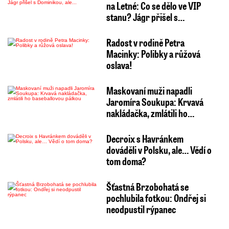
na Letné: Co se dělo ve VIP
stanu? Jágr přišel s…
Radost v rodině Petra
Macinky: Polibky a růžová
oslava!
Maskovaní muži napadli
Jaromíra Soukupa: Krvavá
nakládačka, zmlátili ho…
Decroix s Havránkem
dováděli v Polsku, ale… Vědí o
tom doma?
Šťastná Brzobohatá se
pochlubila fotkou: Ondřej si
neodpustil rýpanec