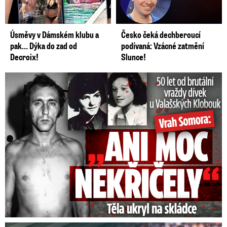
Úsměvy v Dámském klubu a
Česko čeká dechberoucí
pak… Dýka do zad od
podívaná: Vzácné zatmění
Decroix!
Slunce!
50 let od běsnění Somory: Těla dívek vrah ukryl na skládce