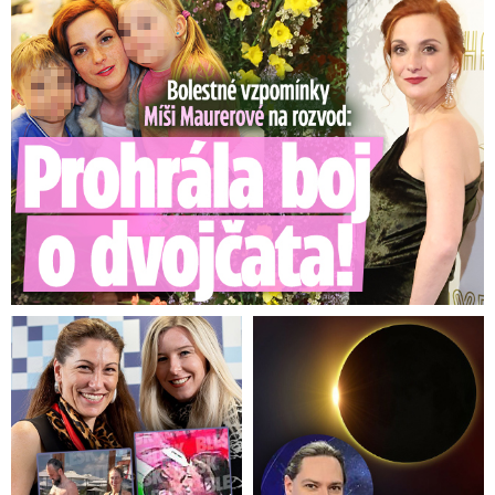
Bolestné vzpomínky Míši Maurerové: Prohrála boj o dvojčata!