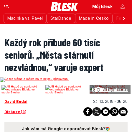
Můj Blesk
Macinka vs. Pavel
StarDance
Made in Česko
Festiva
Každý rok přibude 60 tisíc
seniorů. „Města stárnutí
nezvládnou,“ varuje expert
6
Fotogalerie >
David Budai
23. 10. 2018 • 05:20
Diskuze (9)
Jak vám má Google doporučovat Blesk?