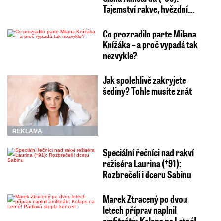
Tajemství rakve, hvězdní…
Co prozradilo parte Milana
Knížáka – a proč vypadá tak
nezvykle?
Jak spolehlivě zakryjete
šediny? Tohle musíte znát
REKLAMA
Speciální řečníci nad rakví
režiséra Laurina (†91):
Rozbrečeli i dceru Sabinu
Marek Ztracený po dvou
letech příprav naplnil
amfiteátr: Kolaps na Letné!…