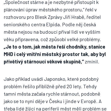
„Společnost stárne a je nezbytné přistoupit k
plánování úprav městského prostoru,“ řekl v
rozhovoru pro Blesk Zprávy Jiří Hrabě, ředitel
seniorského centra Elpida. Podle něj česká
města nejsou na budoucí příval lidí ve vyšším
věku připravena, což způsobí velké problémy.
„Je to o tom, jak města řeší chodníky, stanice
MHD i celý vnitřní městský prostor tak, aby byl
přívětivý stárnoucí věkové skupině,“
zmínil.
Jako příklad uvádí Japonsko, které podobný
problém řešilo přibližně před 20 lety. Tehdy
tamní města začala rychle stárnout, podobně
jako se to nyní děje v Česku i jinde v Evropě. A
třeba lidé žijící na periferii měst měli problém se