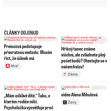
ČLÁNKY ODJINUD
Preissová podstupuje
Hříšný tanec známe
převratnou metodu: Musím
všichni, ale zvládnete plný
říct, že účinek má
počet bodů? Otestujte se v
našem kvízu!
Aha!
Dáma
video Alena Mihulová
„Mám ošklivé dítě.“ Tabu, o
kterém rodiče mlčí.
Ženy
Psycholožka vysvětluje proč