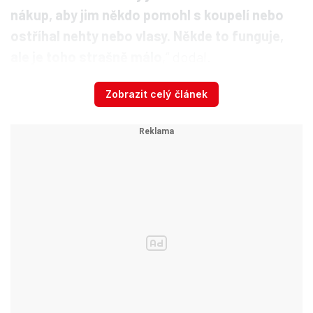
nákup, aby jim někdo pomohl s koupelí nebo
ostříhal nehty nebo vlasy. Někde to funguje,
ale je toho strašně málo
,“ dodal.
Zobrazit celý článek
Česko se mění v zemi starců:
Stoletých budou tisíce,
seniorem každý třetí
Dnes je ve starobním důchodu přibližně 2,4
milionu Čechů, za 10 let už to možná bude až o
milion více. Zatímco dnes je starší 65 let
přibližně každý pátý obyvatel, v polovině století
to bude už každý třetí, ukazují odhady Českého
statistického úřadu. Zásadní bude i to, že ve 30.