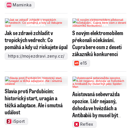
Maminka
Jak se zdravě zchladit v
S novým elektromobilem
tropických vedrech: Co
překonali očekávání.
pomáhá a kdy už riskujete úpal
Cupra bere osm z deseti
zákazníků konkurenci
https://mojezdravi.zeny.cz/
e15
Slavia proti Pardubicím:
Asistovaná sebevražda
historický start, uragán a
opozice. Lídr nejasný,
těžká adaptace. Ale i smutná
dohoda ve hvězdách a
událost
Antibabiš by musel být
jako Spider-Man
iSport
Reflex