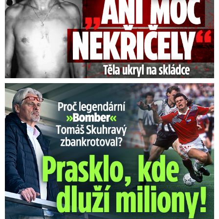
Proč Skuhravý zbankrotoval? Prasklo, kde dluží miliony!