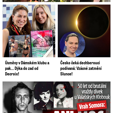
Úsměvy v Dámském klubu a
Česko čeká dechberoucí
pak… Dýka do zad od
podívaná: Vzácné zatmění
Decroix!
Slunce!
50 let od běsnění Somory: Těla dívek vrah ukryl na skládce