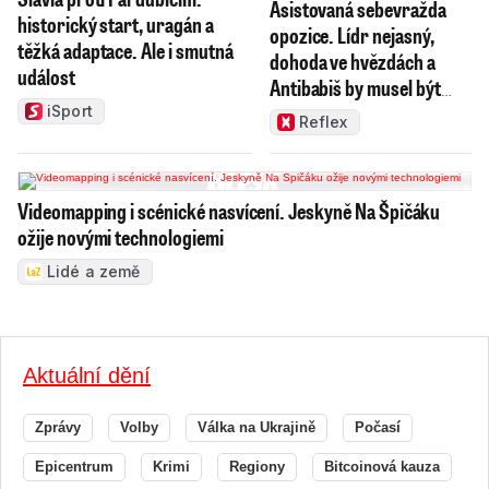
Asistovaná sebevražda
historický start, uragán a
opozice. Lídr nejasný,
těžká adaptace. Ale i smutná
dohoda ve hvězdách a
událost
Antibabiš by musel být
jako Spider-Man
iSport
Reflex
Videomapping i scénické nasvícení. Jeskyně Na Špičáku
ožije novými technologiemi
Lidé a země
Aktuální dění
Zprávy
Volby
Válka na Ukrajině
Počasí
Epicentrum
Krimi
Regiony
Bitcoinová kauza