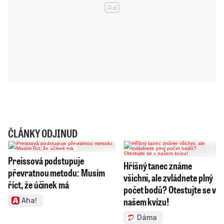
ČLÁNKY ODJINUD
Preissová podstupuje
Hříšný tanec známe
převratnou metodu: Musím
všichni, ale zvládnete plný
říct, že účinek má
počet bodů? Otestujte se v
našem kvízu!
Aha!
Dáma