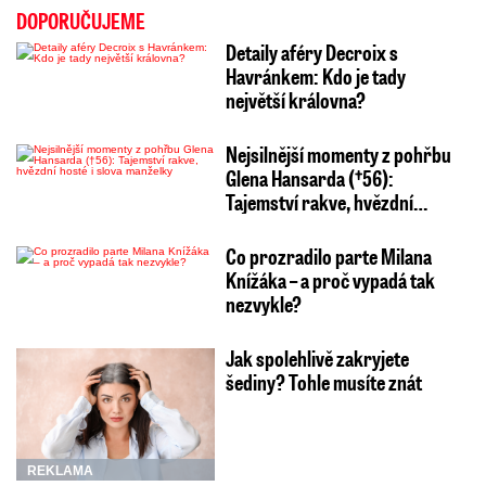
DOPORUČUJEME
Detaily aféry Decroix s
Havránkem: Kdo je tady
největší královna?
Nejsilnější momenty z pohřbu
Glena Hansarda (†56):
Tajemství rakve, hvězdní…
Co prozradilo parte Milana
Knížáka – a proč vypadá tak
nezvykle?
Jak spolehlivě zakryjete
šediny? Tohle musíte znát
REKLAMA