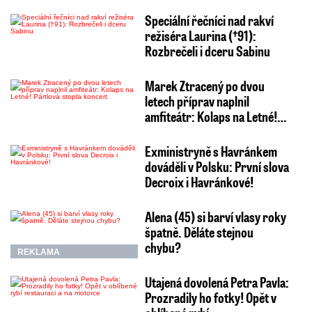
Speciální řečníci nad rakví
režiséra Laurina (†91):
Rozbrečeli i dceru Sabinu
Marek Ztracený po dvou
letech příprav naplnil
amfiteátr: Kolaps na Letné!…
Exministryně s Havránkem
dováděli v Polsku: První slova
Decroix i Havránkové!
Alena (45) si barví vlasy roky
špatně. Děláte stejnou
chybu?
REKLAMA
Utajená dovolená Petra Pavla:
Prozradily ho fotky! Opět v