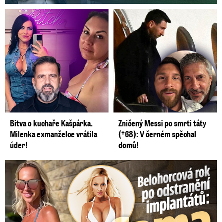
Bitva o kuchaře Kašpárka.
Zničený Messi po smrti táty
Milenka exmanželce vrátila
(†68): V černém spěchal
úder!
domů!
Belohorcová rok po odstranění implantátů: Konečně sama sebou