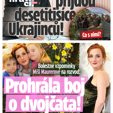
Video se připravuje ...
V Turecku se potopila pirátská párty loď, na palubě
bylo 148 lidí!
Zdroj: Facebook
Bolestné vzpomínky Míši Maurerové: Prohrála boj o dvojčata!