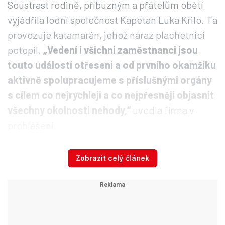
Soustrast rodině, příbuzným a přátelům obětí
vyjádřila lodní společnost Kapetan Luka Krilo. Ta
provozuje katamarán, jehož náraz plachetnici
potopil.
„Vedení i všichni zaměstnanci jsou
touto událostí otřeseni a od prvního okamžiku
aktivně spolupracujeme s příslušnými orgány
s cílem co nejrychleji a co nejpřesněji objasnit
všechny okolnosti nehody,“
uvedla firma v
prohlášení.
Zobrazit celý článek
Na možnost tragédie v průlivu u Splitu
upozorňovali odborníci kvůli tamnímu hustému
provozu už roky,
řekl
Chorvatské veřejnoprávní
stanici HRT námořní expert Jurica Gašpar k
nehodě.