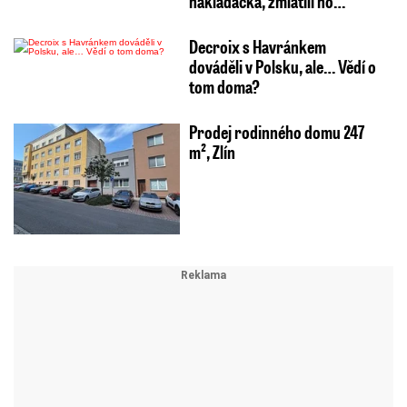
nakládačka, zmlátili ho…
Decroix s Havránkem
dováděli v Polsku, ale… Vědí o
tom doma?
Prodej rodinného domu 247
m², Zlín