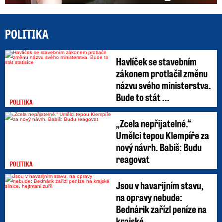
POLITIKA
Havlíček se stavebním
zákonem protlačil změnu
názvu svého ministerstva.
Bude to stát ...
POLITIKA
„Zcela nepřijatelné.“
Umělci tepou Klempíře za
nový návrh. Babiš: Budu
reagovat
POLITIKA
Jsou v havarijním stavu,
na opravy nebude:
Bednárik zařízl peníze na
krajské ...