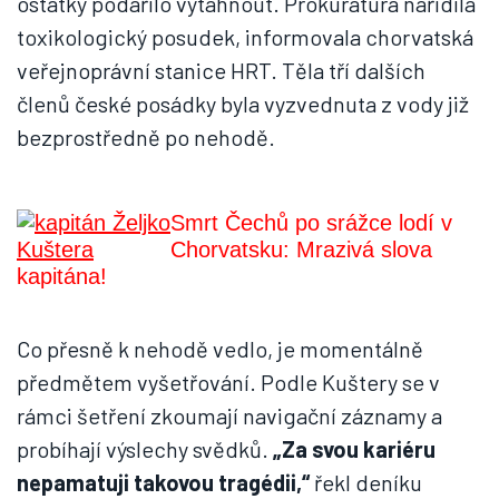
ostatky podařilo vytáhnout. Prokuratura nařídila
toxikologický posudek, informovala chorvatská
veřejnoprávní stanice HRT. Těla tří dalších
členů české posádky byla vyzvednuta z vody již
bezprostředně po nehodě.
Smrt Čechů po srážce lodí v
Chorvatsku: Mrazivá slova
kapitána!
Co přesně k nehodě vedlo, je momentálně
předmětem vyšetřování. Podle Kuštery se v
rámci šetření zkoumají navigační záznamy a
probíhají výslechy svědků.
„Za svou kariéru
nepamatuji takovou tragédii,“
řekl deníku