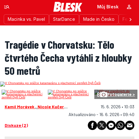
Můj Blesk
Macinka vs. Pavel
StarDance
Made in Česko
Festiva
Tragédie v Chorvatsku: Tělo
čtvrtého Čecha vytáhli z hloubky
50 metrů
8
Fotogalerie >
Kamil Morávek
,
Nicole Kučerová
, ČTK
15. 6. 2026 • 10:03
Aktualizováno - 16. 6. 2026 • 09:40
Diskuze (2)