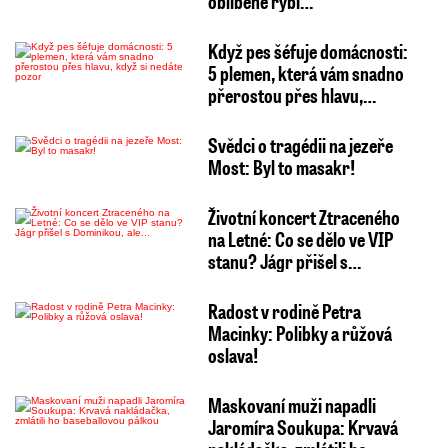
oblíbené rybí…
Když pes šéfuje domácnosti:
5 plemen, která vám snadno
přerostou přes hlavu,…
Svědci o tragédii na jezeře
Most: Byl to masakr!
Životní koncert Ztraceného
na Letné: Co se dělo ve VIP
stanu? Jágr přišel s…
Radost v rodině Petra
Macinky: Polibky a růžová
oslava!
Maskovaní muži napadli
Jaromíra Soukupa: Krvavá