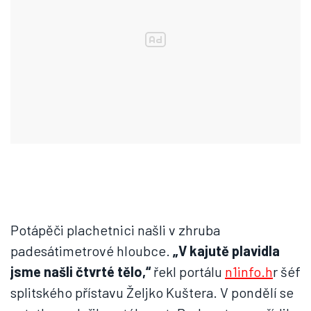
Potápěči plachetnici našli v zhruba
padesátimetrové hloubce.
„V kajutě plavidla
jsme našli čtvrté tělo,“
řekl portálu
n1info.h
r šéf
splitského přístavu Željko Kuštera. V pondělí se