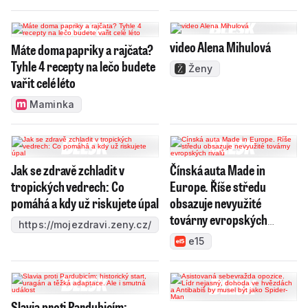
video Alena Mihulová
Máte doma papriky a rajčata?
Tyhle 4 recepty na lečo budete
Ženy
vařit celé léto
Maminka
Jak se zdravě zchladit v
Čínská auta Made in
tropických vedrech: Co
Europe. Říše středu
pomáhá a kdy už riskujete úpal
obsazuje nevyužité
továrny evropských
https://mojezdravi.zeny.cz/
rivalů
e15
Slavia proti Pardubicím: