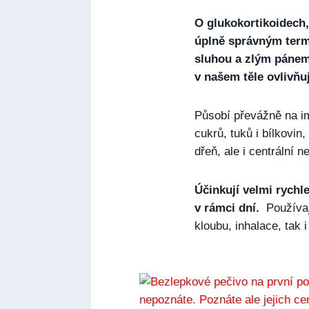
O glukokortikoidech
úplně správným termí
sluhou a zlým pánem.
v našem těle ovlivňu
Působí převážně na im
cukrů, tuků i bílkovin,
dřeň, ale i centrální 
Účinkují velmi rych
v rámci dní.
Používají
kloubu, inhalace, tak i