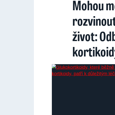
Mohou mě
rozvinout
život: Odb
kortikoid