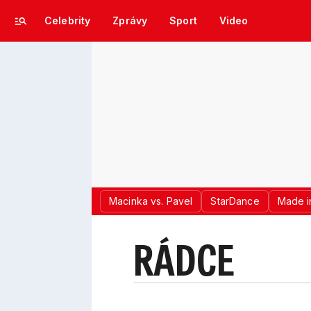
Celebrity
Zprávy
Sport
Video
Macinka vs. Pavel
StarDance
Made i
RÁDCE