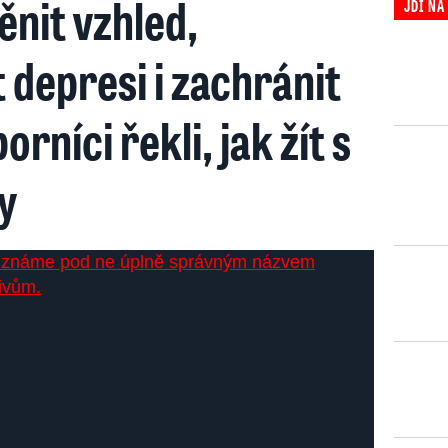
nit vzhled,
JDI NA
 depresi i zachránit
orníci řekli, jak žít s
y