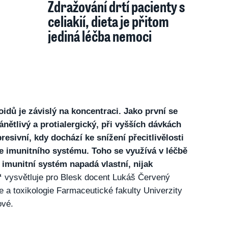
Zdražování drtí pacienty s
celiakií, dieta je přitom
jediná léčba nemoci
idů je závislý na koncentraci. Jako první se
ánětlivý a protialergický, při vyšších dávkách
esivní, kdy dochází ke snížení přecitlivělosti
e imunitního systému. Toho se využívá v léčbě
imunitní systém napadá vlastní, nijak
“
vysvětluje pro Blesk docent Lukáš Červený
e a toxikologie Farmaceutické fakulty Univerzity
ové.