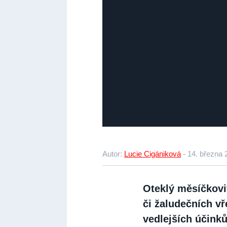
Autor:
Lucie Cigániková
-
14. března 
Oteklý měsíčkovi
či žaludečních v
vedlejších účinků