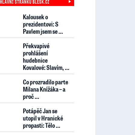
 HLAVNÍ STRÁNKU BLESK.CZ
Kalousek o
prezidentovi: S
Pavlem jsem se ...
Překvapivé
prohlášení
hudebnice
Kovalové: Slavím, ...
Co prozradilo parte
Milana Knížáka – a
proč ...
Potápěč Jan se
utopil v Hranické
propasti: Tělo ...