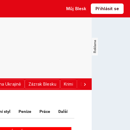
Můj Blesk
Přihlásit se
na Ukrajině
Zázrak Blesku
Krimi
Donald Trump
Sport
ní styl
Peníze
Práce
Další