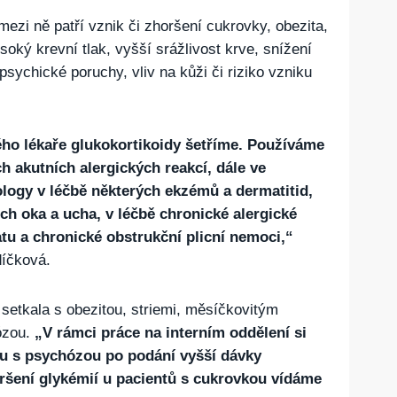
mezi ně patří vznik či zhoršení cukrovky, obezita,
soký krevní tlak, vyšší srážlivost krve, snížení
psychické poruchy, vliv na kůži či riziko vzniku
ého lékaře glukokortikoidy šetříme. Používáme
ch akutních alergických reakcí, dále ve
logy v léčbě některých ekzémů a dermatitid,
ch oka a ucha, v léčbě chronické alergické
tu a chronické obstrukční plicní nemoci,“
díčková.
setkala s obezitou, striemi, měsíčkovitým
ózou.
„V rámci práce na interním oddělení si
ku s psychózou po podání vyšší dávky
ršení glykémií u pacientů s cukrovkou vídáme