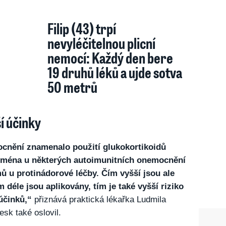
Filip (43) trpí
nevyléčitelnou plicní
nemocí: Každý den bere
19 druhů léků a ujde sotva
50 metrů
í účinky
cnění znamenalo použití glukokortikoidů
jména u některých autoimunitních onemocnění
mů u protinádorové léčby. Čím vyšší jsou ale
 déle jsou aplikovány, tím je také vyšší riziko
účinků,“
přiznává praktická lékařka Ludmila
esk také oslovil.