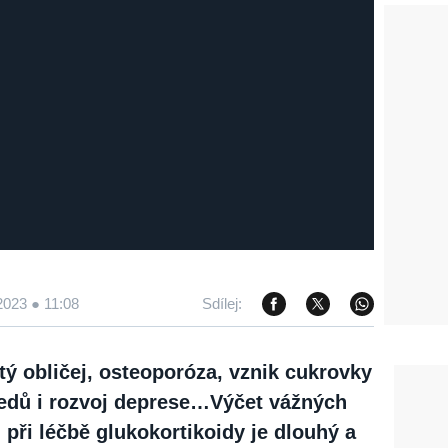
2023 ● 11:08
Sdílej:
tý obličej, osteoporóza, vznik cukrovky
ředů i rozvoj deprese…Výčet vážných
 při léčbě glukokortikoidy je dlouhý a