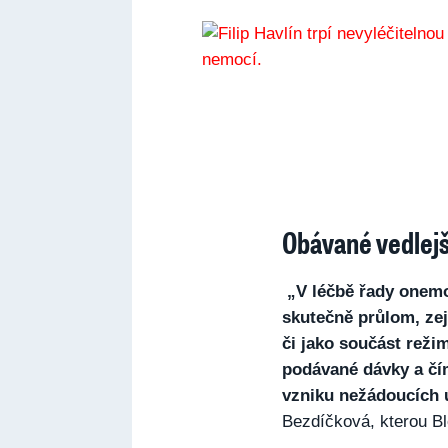
Obávané vedlejš
„V léčbě řady onemo
skutečně průlom, ze
či jako součást reži
podávané dávky a čím
vzniku nežádoucích 
Bezdíčková, kterou Bl