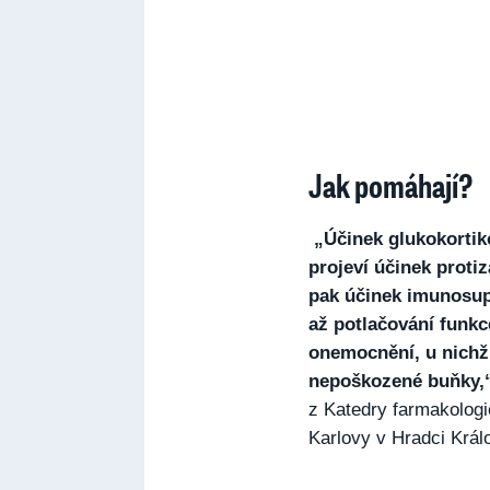
Jak pomáhají?
„Účinek glukokortiko
projeví účinek protiz
pak účinek imunosupr
až potlačování funkc
onemocnění, u nichž 
nepoškozené buňky,
z Katedry farmakologi
Karlovy v Hradci Král