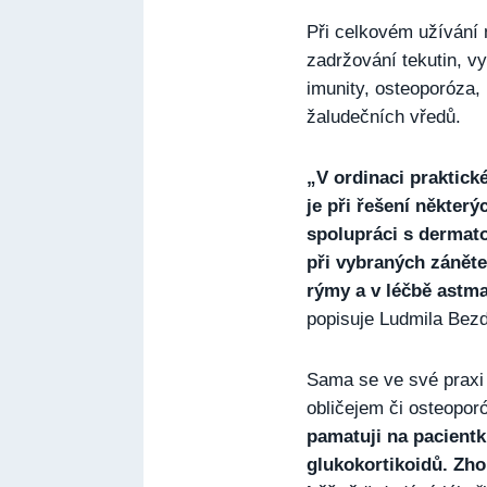
Při celkovém užívání 
zadržování tekutin, vy
imunity, osteoporóza, 
žaludečních vředů.
„V ordinaci praktick
je při řešení některý
spolupráci s dermato
při vybraných záněte
rýmy a v léčbě astma
popisuje Ludmila Bez
Sama se ve své praxi 
obličejem či osteopor
pamatuji na pacient
glukokortikoidů. Zho