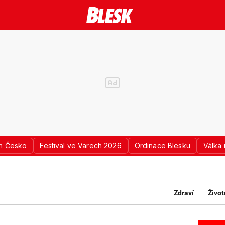
n Česko
Festival ve Varech 2026
Ordinace Blesku
Válka 
Zdraví
Život