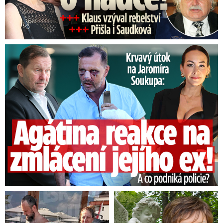
Útok na Jaromíra Soukupa: Reakce Agáty na zmlácení jejího ex