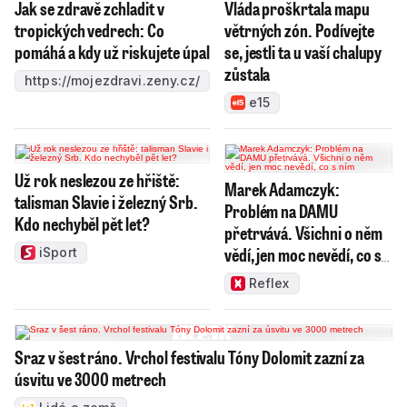
Jak se zdravě zchladit v
Vláda proškrtala mapu
tropických vedrech: Co
větrných zón. Podívejte
pomáhá a kdy už riskujete úpal
se, jestli ta u vaší chalupy
zůstala
https://mojezdravi.zeny.cz/
e15
Už rok neslezou ze hřiště:
Marek Adamczyk:
talisman Slavie i železný Srb.
Problém na DAMU
Kdo nechyběl pět let?
přetrvává. Všichni o něm
vědí, jen moc nevědí, co s
iSport
ním
Reflex
Sraz v šest ráno. Vrchol festivalu Tóny Dolomit zazní za
úsvitu ve 3000 metrech