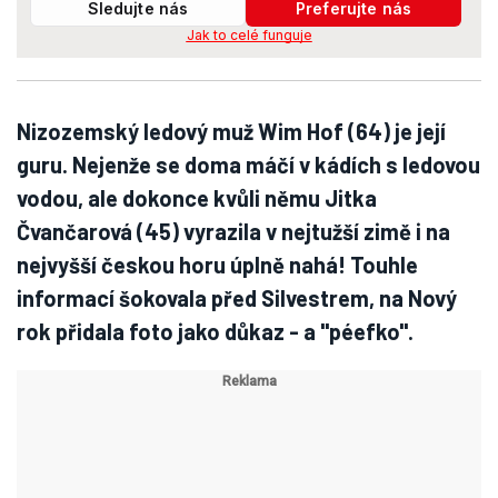
Sledujte nás
Preferujte nás
Jak to celé funguje
Nizozemský ledový muž Wim Hof (64) je její
guru. Nejenže se doma máčí v kádích s ledovou
vodou, ale dokonce kvůli němu Jitka
Čvančarová (45) vyrazila v nejtužší zimě i na
nejvyšší českou horu úplně nahá! Touhle
informací šokovala před Silvestrem, na Nový
rok přidala foto jako důkaz - a "péefko".