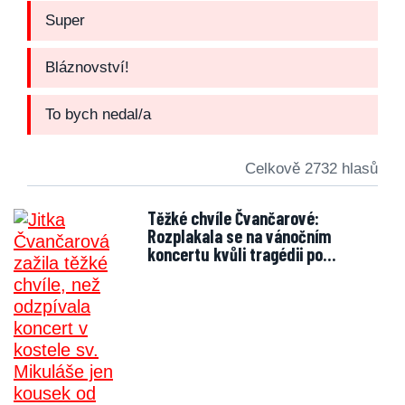
Super
Bláznovství!
To bych nedal/a
Celkově 2732 hlasů
Těžké chvíle Čvančarové:
Rozplakala se na vánočním
koncertu kvůli tragédii po…