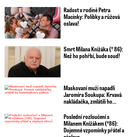
Radost v rodině Petra
Macinky: Polibky a růžová
oslava!
Smrt Milana Knížáka († 86):
Než ho pohřbí, bude soud!
Maskovaní muži napadli
Jaromíra Soukupa: Krvavá
nakládačka, zmlátili ho…
Poslední rozloučení s
Milanem Knížákem (†86):
Dojemné vzpomínky přátel a
záplava…