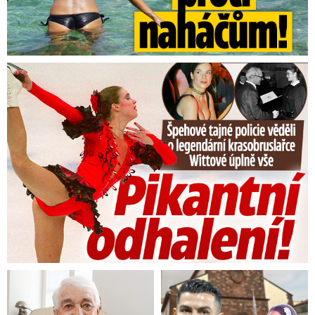
Tajná policie špehovala krasobruslařku Wittovou: Pikantní ...