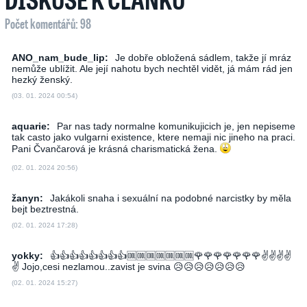
Počet komentářů: 98
ANO_nam_bude_lip:
Je dobře obložená sádlem, takže jí mráz
nemůže ublížit. Ale její nahotu bych nechtěl vidět, já mám rád jen
hezký ženský.
(03. 01. 2024 00:54)
aquarie:
Par nas tady normalne komunikujicich je, jen nepiseme
tak casto jako vulgarni existence, ktere nemaji nic jineho na praci.
Pani Čvančarová je krásná charismatická žena.
(02. 01. 2024 20:56)
žanyn:
Jakákoli snaha i sexuální na podobné narcistky by měla
bejt beztrestná.
(02. 01. 2024 17:28)
yokky:
👍👍👍👍­👍👍👍👍🆒🆒­🆒🆒🆒🆒🆒🌹­🌹🌹🌹🌹🌹🌹­✌✌✌✌
✌ Jojo,cesi nezlamou..zavist je svina 😥😥😥😥😥😥😥
(02. 01. 2024 15:27)