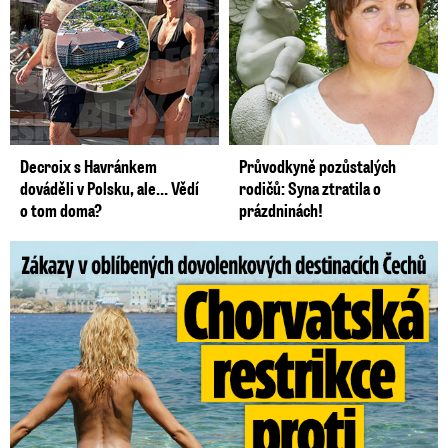
Decroix s Havránkem
Průvodkyně pozůstalých
dováděli v Polsku, ale… Vědí
rodičů: Syna ztratila o
o tom doma?
prázdninách!
Zákazy v dovolenkových rájích: Restrikce proti naháčům!