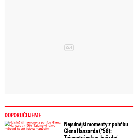
DOPORUČUJEME
Nejsilnější momenty z pohřbu
Glena Hansarda (†56):
Tajemství rakve, hvězdní…