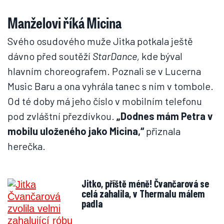
Manželovi říká Micina
Svého osudového muže Jitka potkala ještě
dávno před soutěží
StarDance,
kde býval
hlavním choreografem. Poznali se v Lucerna
Music Baru a ona vyhrála tanec s ním v tombole.
Od té doby má jeho číslo v mobilním telefonu
pod zvláštní přezdívkou.
„Dodnes mám Petra v
mobilu uloženého jako Micina,“
přiznala
herečka.
Jitko, příště méně! Čvančarová se
celá zahalila, v Thermalu málem
padla