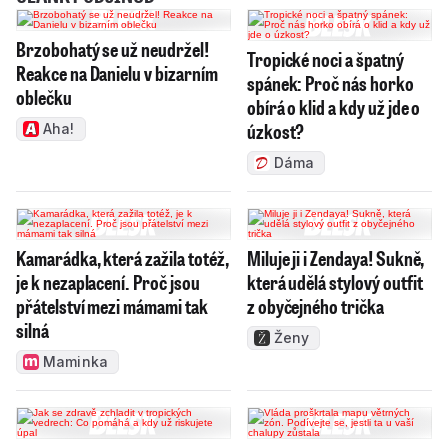
Brzobohatý se už neudržel!
Tropické noci a špatný
Reakce na Danielu v bizarním
spánek: Proč nás horko
oblečku
obírá o klid a kdy už jde o
úzkost?
Aha!
Dáma
Kamarádka, která zažila totéž,
Miluje ji i Zendaya! Sukně,
je k nezaplacení. Proč jsou
která udělá stylový outfit
přátelství mezi mámami tak
z obyčejného trička
silná
Ženy
Maminka