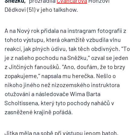
Sněžku,“
prozradila
Čvančarová
Honzovi
Dědkovi (51) v jeho talkshow.
A na Nový rok přidala na instragram fotografii z
tohoto výstupu, která okamžitě vzbudila vlnu
reakcí, jak plných údivu, tak těch obdivných. "To
je z našeho pochodu na Sněžku," ozval se jeden
z Jitčiných fanoušků. "Ano, doufám, že to brzy
zopakujeme," napsala mu herečka. Nešlo o
nikoho jiného než nizozemského instruktora
otužováni a následovače Wima Barta
Scholtissena, který tyto pochody naháčů v
zasněžené krajině pořádá.
Jitka měla na sobě při výstupu jenom batoh,