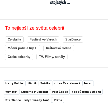
stojatých …
To nejlepší ze světa celebrit
Celebrity
Festival ve Varech
StarDance
Módní policie Iny T.
Královská rodina
České celebrity
TV, Filmy, seriály
Harry Potter
Mělník
Sněžka
Jitka Čvančarová
herec
Wim Hof
Lucerna Music Bar
Petr Čadek
7 pádů Honzy Dědka
StarDance …když hvězdy tančí
Prima