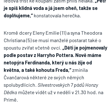
ledová tříšť ke koupání zatím příliš neláká.
„Petr
je spíš klidná voda a já jsem oheň, takže se
doplňujeme,“
konstatovala herečka.
Kromě dcery Eleny Emilie (11) a syna Theodora
Christiana (5) se musí manželé postarat také o
spoustu zvířat včetně ovcí.
„Děti je pojmenovaly
podle postav z Harryho Pottera. Nově máme
netopýra Ferdinanda, který u nás žije od
května, a také kohouta Freda,“
zmínila
Čvančarová některé ze svých němých
spolubydlících.
Silvestrovských 7 pádů Honzy
Dědka
můžete vidět už v neděli v 21.30 hod. na
Primě.