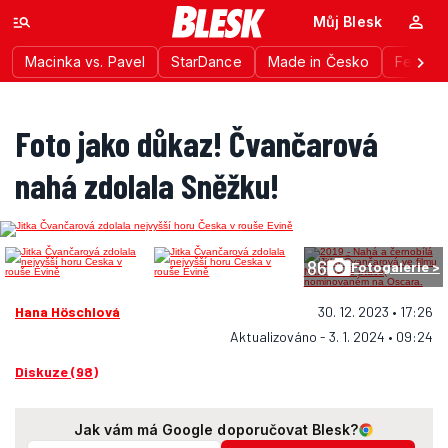
Můj Blesk
Macinka vs. Pavel
StarDance
Made in Česko
Festiva
Foto jako důkaz! Čvančarová
nahá zdolala Sněžku!
86
Fotogalerie >
Hana Höschlová
30. 12. 2023 • 17:26
Aktualizováno - 3. 1. 2024 • 09:24
Diskuze (98)
Jak vám má Google doporučovat Blesk?