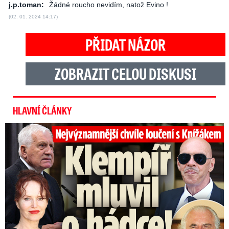
j.p.toman:
Žádné roucho nevidím, natož Evino !
(02. 01. 2024 14:17)
PŘIDAT NÁZOR
ZOBRAZIT CELOU DISKUSI
HLAVNÍ ČLÁNKY
Top momenty pohřbu Knížáka: Dojatý Klempíř, Pospíšil s Medou