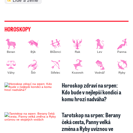
Lidé a země
HOROSKOPY
Beran
Býk
Blíženci
Rak
Lev
Panna
Váhy
Štír
Střelec
Kozoroh
Vodnář
Ryby
Horoskop zdraví na srpen:
Kdo bude v nejlepší kondici a
komu hrozí nadváha?
Tarotskop na srpen: Berany
čeká cesta, Panny velká
změna a Ryby uvíznou ve