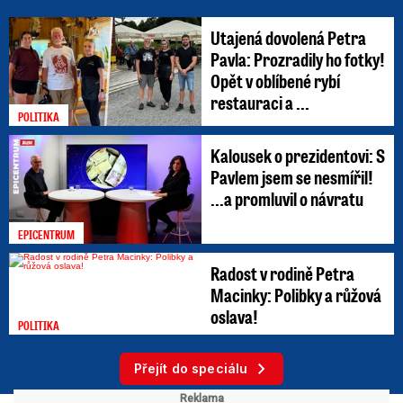
Utajená dovolená Petra
Pavla: Prozradily ho fotky!
Opět v oblíbené rybí
restauraci a ...
POLITIKA
Kalousek o prezidentovi: S
Pavlem jsem se nesmířil!
...a promluvil o návratu
EPICENTRUM
Radost v rodině Petra
Macinky: Polibky a růžová
oslava!
POLITIKA
Přejít do speciálu