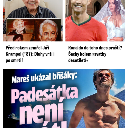
Před rokem zemřel Jiří
Ronaldo do toho dnes praští?
Krampol (†87): Dluhy vrší i
Šachy kolem »svatby
po smrti!
desetiletí«
Mareš v dokonalé formě ukázal břišáky: Padesátka není znát