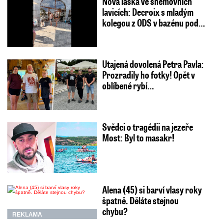
Nová láska ve sněmovních
lavicích: Decroix s mladým
kolegou z ODS v bazénu pod…
Utajená dovolená Petra Pavla:
Prozradily ho fotky! Opět v
oblíbené rybí…
Svědci o tragédii na jezeře
Most: Byl to masakr!
Alena (45) si barví vlasy roky
špatně. Děláte stejnou
chybu?
REKLAMA