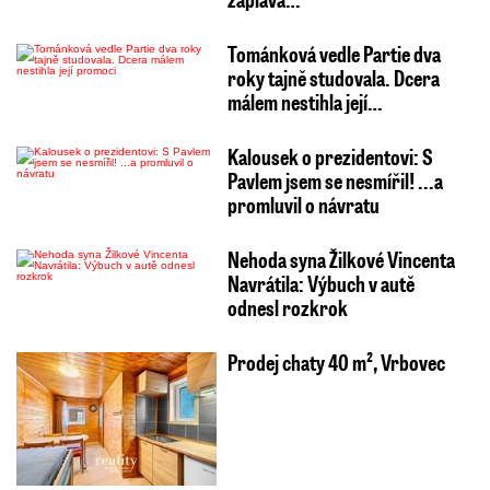
Tománková vedle Partie dva
roky tajně studovala. Dcera
málem nestihla její…
Kalousek o prezidentovi: S
Pavlem jsem se nesmířil! ...a
promluvil o návratu
Nehoda syna Žilkové Vincenta
Navrátila: Výbuch v autě
odnesl rozkrok
Prodej chaty 40 m², Vrbovec