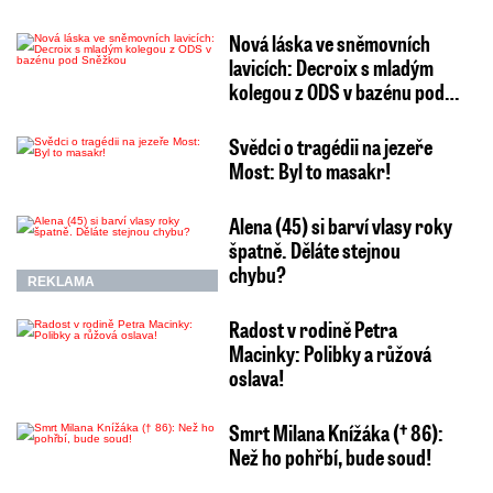
Nová láska ve sněmovních
lavicích: Decroix s mladým
kolegou z ODS v bazénu pod…
Svědci o tragédii na jezeře
Most: Byl to masakr!
Alena (45) si barví vlasy roky
špatně. Děláte stejnou
chybu?
REKLAMA
Radost v rodině Petra
Macinky: Polibky a růžová
oslava!
Smrt Milana Knížáka († 86):
Než ho pohřbí, bude soud!