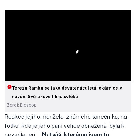
Tereza Ramba se jako devatenáctiletá lékárnice v
novém Svěrákově filmu svléká
Zdroj: Bioscop
Reakce jejího manžela, známého tanečníka, na
fotku, kde je jeho paní velice obnažená, byla k
nezaplacení.
„Matyáš, kterému jsem to,