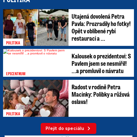
Utajená dovolená Petra
Pavla: Prozradily ho fotky!
Opět v oblíbené rybí
restauraci a ...
POLITIKA
Kalousek o prezidentovi: S
Pavlem jsem se nesmířil!
...a promluvil o návratu
EPICENTRUM
Radost v rodině Petra
Macinky: Polibky a růžová
oslava!
POLITIKA
Přejít do speciálu