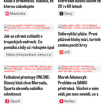
koláč s drobenkou. Klasika, se
které vám budou slušet ve
kterou zabodujete
20 i v 60 letech
Maminka
Ženy
Itálie vyklízí pláže. První
Jak se zdravě zchladit v
plážové kluby mizí, turisté
tropických vedrech: Co
změnu pocítí brzy
pomáhá a kdy už riskujete úpal
e15
https://mojezdravi.zeny.cz/
Fotbalové přestupy ONLINE:
Marek Adamczyk:
Slavný klub chce Mercada,
Problém na DAMU
Sparta ale měla nabídku
přetrvává. Všichni o něm
odmítnout
vědí, jen moc nevědí, co s
ním
iSport
Reflex