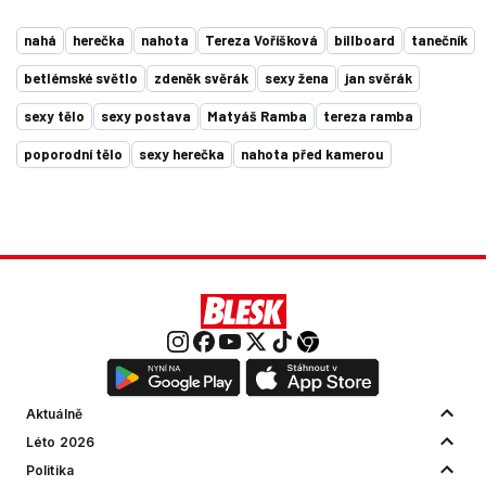
nahá
herečka
nahota
Tereza Voříšková
billboard
tanečník
betlémské světlo
zdeněk svěrák
sexy žena
jan svěrák
sexy tělo
sexy postava
Matyáš Ramba
tereza ramba
poporodní tělo
sexy herečka
nahota před kamerou
Aktuálně
Léto 2026
Politika