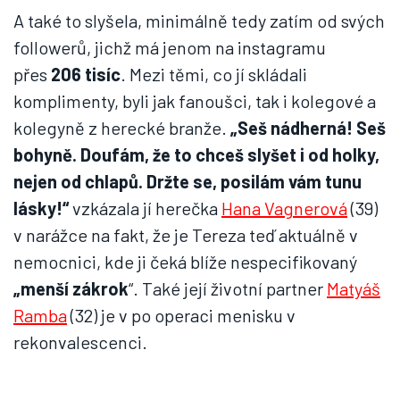
A také to slyšela, minimálně tedy zatím od svých
followerů, jichž má jenom na instagramu
přes
206 tisíc
. Mezi těmi, co jí skládali
komplimenty, byli jak fanoušci, tak i kolegové a
kolegyně z herecké branže.
„Seš nádherná! Seš
bohyně. Doufám, že to chceš slyšet i od holky,
nejen od chlapů. Držte se, posilám vám tunu
lásky!“
vzkázala jí herečka
Hana Vagnerová
(39)
v narážce na fakt, že je Tereza teď aktuálně v
nemocnici, kde ji čeká blíže nespecifikovaný
„menší zákrok
“. Také její životní partner
Matyáš
Ramba
(32) je v po operaci menisku v
rekonvalescenci.