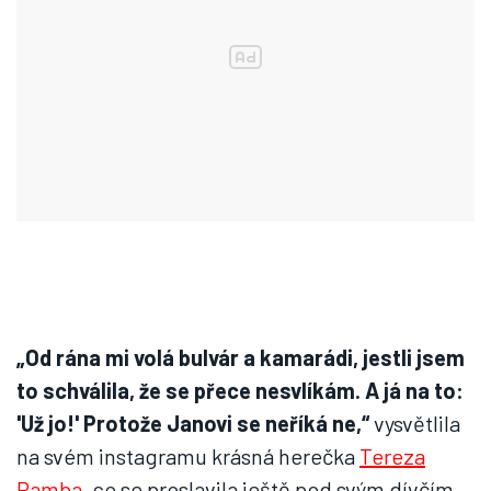
„Od rána mi volá bulvár a kamarádi, jestli jsem
to schválila, že se přece nesvlíkám. A já na to:
'Už jo!' Protože Janovi se neříká ne,“
vysvětlila
na svém instagramu krásná herečka
Tereza
Ramba
, co se proslavila ještě pod svým dívčím