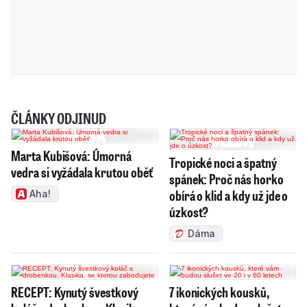
ČLÁNKY ODJINUD
Marta Kubišová: Úmorná
Tropické noci a špatný
vedra si vyžádala krutou oběť
spánek: Proč nás horko
obírá o klid a kdy už jde o
Aha!
úzkost?
Dáma
RECEPT: Kynutý švestkový
7 ikonických kousků,