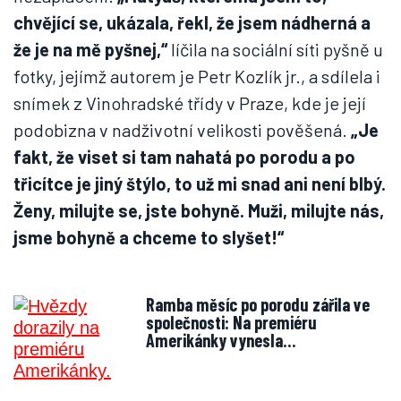
chvějící se, ukázala, řekl, že jsem nádherná a
že je na mě pyšnej,“
líčila na sociální síti pyšně u
fotky, jejímž autorem je Petr Kozlík jr., a sdílela i
snímek z Vinohradské třídy v Praze, kde je její
podobizna v nadživotní velikosti pověšená.
„Je
fakt, že viset si tam nahatá po porodu a po
třicítce je jiný štýlo, to už mi snad ani není blbý.
Ženy, milujte se, jste bohyně. Muži, milujte nás,
jsme bohyně a chceme to slyšet!“
Ramba měsíc po porodu zářila ve
společnosti: Na premiéru
Amerikánky vynesla…