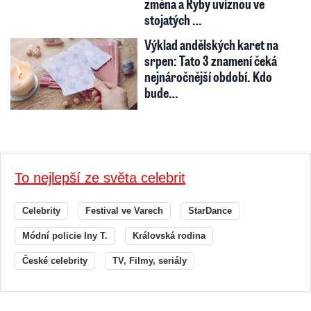
změna a Ryby uvíznou ve
stojatých …
Výklad andělských karet na
srpen: Tato 3 znamení čeká
nejnáročnější období. Kdo
bude…
To nejlepší ze světa celebrit
Celebrity
Festival ve Varech
StarDance
Módní policie Iny T.
Královská rodina
České celebrity
TV, Filmy, seriály