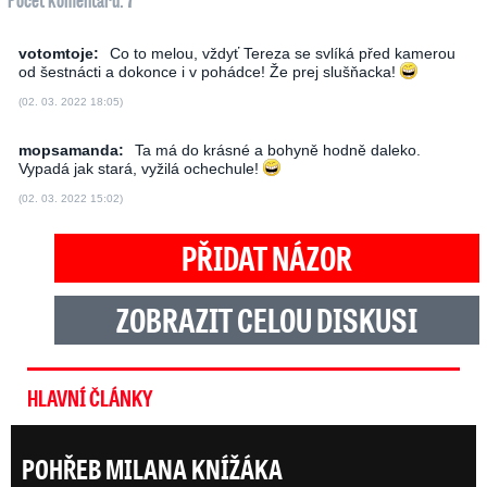
votomtoje:
Co to melou, vždyť Tereza se svlíká před kamerou
od šestnácti a dokonce i v pohádce! Že prej slušňacka!
(02. 03. 2022 18:05)
mopsamanda:
Ta má do krásné a bohyně hodně daleko.
Vypadá jak stará, vyžilá ochechule!
(02. 03. 2022 15:02)
PŘIDAT NÁZOR
ZOBRAZIT CELOU DISKUSI
HLAVNÍ ČLÁNKY
POHŘEB MILANA KNÍŽÁKA