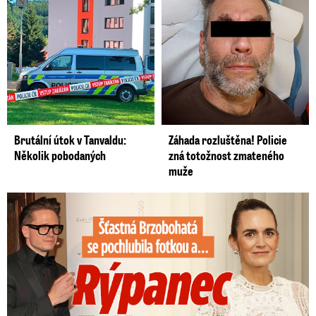
Brutální útok v Tanvaldu:
Záhada rozluštěna! Policie
Několik pobodaných
zná totožnost zmateného
muže
Šťastná Brzobohatá se pochlubila fotkou: Rýpanec od Ondřeje