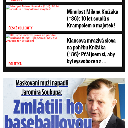
Minulost Milana Knížáka
(†86): 10 let soudů s
Krampolem o majetek!
ČESKÉ CELEBRITY
Klausova mrazivá slova
na pohřbu Knížáka
(†86): Přál jsem si, aby
byl vysvobozen z ...
POLITIKA
Maskovaní muži napadli Jaromíra Soukupa: Krvavá nakládačka