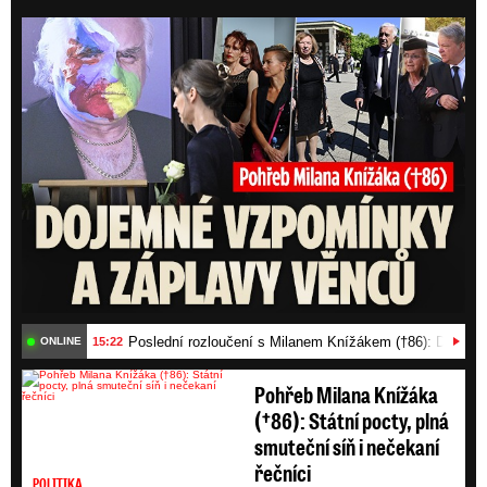
Posl
Poslední rozloučení s Milanem Knížákem (†86): Dojemn
15:22
ONLINE
Pohřeb Milana Knížáka
(†86): Státní pocty, plná
smuteční síň i nečekaní
řečníci
POLITIKA