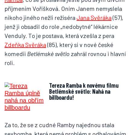
příjmením Voříšková. Oním Janem nemyslela
nikoho jiného nežli režiséra
Jana Svěráka
(57),
jenž ji obsadil do role „nedobytné“ lékárnice
Venduly. To je postava, která vzešla z pera
Zdeňka Svěráka
(85), který si v nové české
komedii
Betlémské světlo
zahrál rovnou i hlavní
roli.
Tereza Ramba k novému filmu
Betlémské světlo: Nahá na
billboardu!
Za to, že se z cudné Ramby najednou stala
sexbomba, která nemá problém s odhalováním