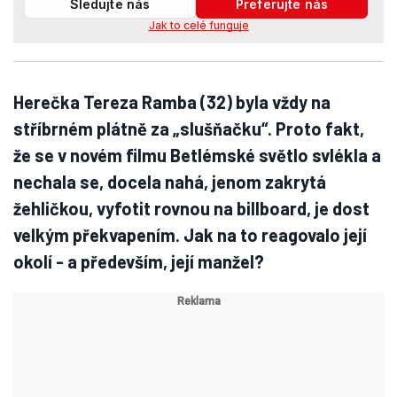
Sledujte nás
Preferujte nás
Jak to celé funguje
Herečka Tereza Ramba (32) byla vždy na
stříbrném plátně za „slušňačku“. Proto fakt,
že se v novém filmu Betlémské světlo svlékla a
nechala se, docela nahá, jenom zakrytá
žehličkou, vyfotit rovnou na billboard, je dost
velkým překvapením. Jak na to reagovalo její
okolí - a především, její manžel?