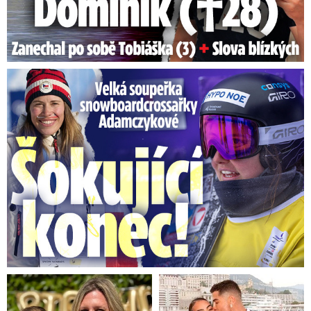
Velká soupeřka Adamczykové: Šokující konec!