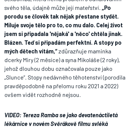
svého těla, údajně může její mateřství.
„Po
porodu se člověk tak nějak přestane stydět.
Miluje svoje tělo pro to, co mu dalo. Celej život
jsem si připadala 'nějaká' a 'něco' chtěla jinak.
Blázen. Teď si připadám perfektní. A stopy po
mých dětech vítám,“
zdůrazňuje maminka
dcerky Miry (2 měsíce) a syna Mikoláše (2 roky),
jehož dlouhou dobu označovala pouze jako
„Slunce“. Stopy nedávného těhotenství (porodila
pravděpodobně na přelomu roku 2021 a 2022)
ovšem vidět rozhodně nejsou.
VIDEO: Tereza Ramba se jako devatenáctiletá
lékárnice v novém Svěrákově filmu svléká