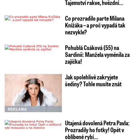
Tajemství rakve, hvězdní…
Co prozradilo parte Milana
Knížáka – a proč vypadá tak
nezvykle?
Pohublá Csáková (55) na
Sardinii: Manžela vyměnila za
zajíčka!
Jak spolehlivě zakryjete
šediny? Tohle musíte znát
REKLAMA
Utajená dovolená Petra Pavla:
Prozradily ho fotky! Opět v
oblíbené rybí…