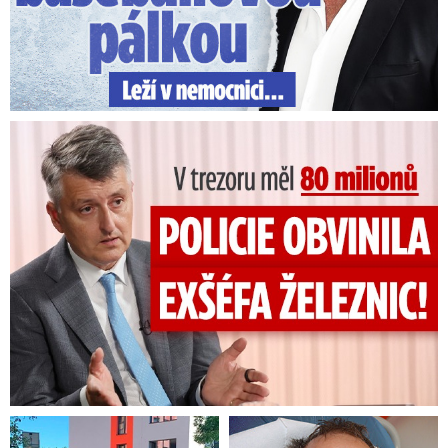
V trezoru měl 80 milionů: Policie obvinila exšéfa železnic!