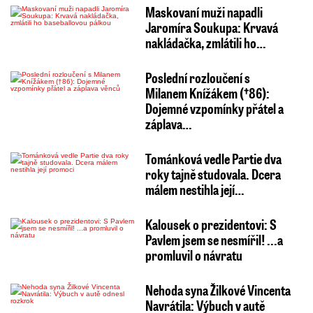
Maskovaní muži napadli
Jaromíra Soukupa: Krvavá
nakládačka, zmlátili ho…
Poslední rozloučení s
Milanem Knížákem (†86):
Dojemné vzpomínky přátel a
záplava…
Tománková vedle Partie dva
roky tajně studovala. Dcera
málem nestihla její…
Kalousek o prezidentovi: S
Pavlem jsem se nesmířil! ...a
promluvil o návratu
Nehoda syna Žilkové Vincenta
Navrátila: Výbuch v autě