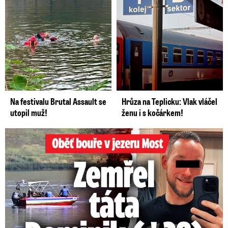
Na festivalu Brutal Assault se
Hrůza na Teplicku: Vlak vláčel
utopil muž!
ženu i s kočárkem!
Oběť bouře v jezeru Most: Zemřel táta Dominik (†28)