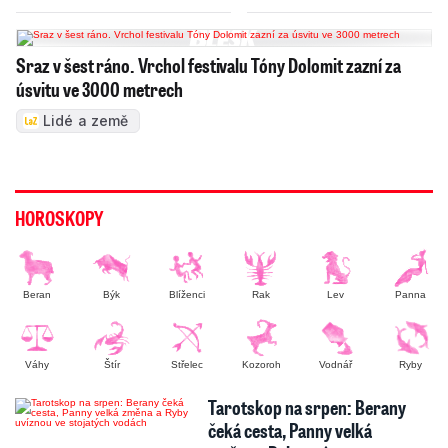
Sraz v šest ráno. Vrchol festivalu Tóny Dolomit zazní za
úsvitu ve 3000 metrech
Lidé a země
HOROSKOPY
Beran
Býk
Blíženci
Rak
Lev
Panna
Váhy
Štír
Střelec
Kozoroh
Vodnář
Ryby
Tarotskop na srpen: Berany
čeká cesta, Panny velká