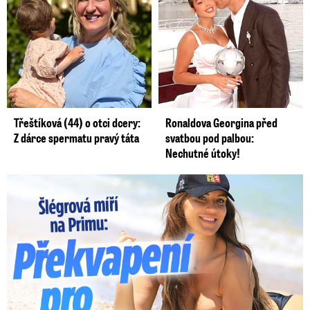
Třeštíková (44) o otci dcery:
Ronaldova Georgina před
Z dárce spermatu pravý táta
svatbou pod palbou:
Nechutné útoky!
Lucie Šlégrová míří na Primu. Překvapení pro sporťáky!