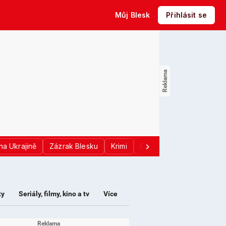
Můj Blesk
Přihlásit se
na Ukrajině
Zázrak Blesku
Krimi
Donald Trump
Sport
ty
Seriály, filmy, kino a tv
Více