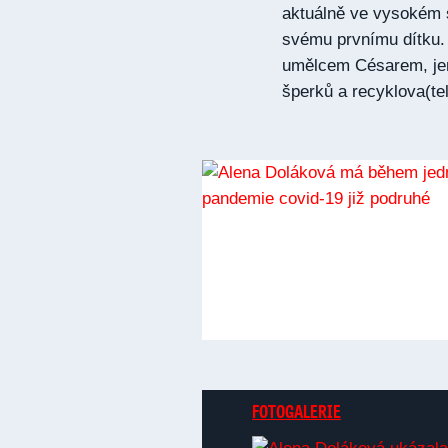
aktuálně ve vysokém s
svému prvnímu dítku.
umělcem Césarem, jen
šperků a recyklova(te
FOTOGALERIE