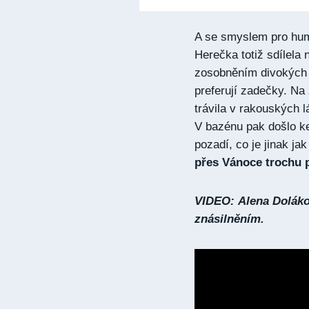
A se smyslem pro humor
Herečka totiž sdílela 
zosobněním divokých 
preferují zadečky. Na
trávila v rakouských 
V bazénu pak došlo k
pozadí, co je jinak j
přes Vánoce trochu p
VIDEO: Alena Dolákov
znásilněním.