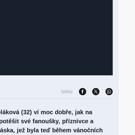
Sdílej:
láková (32) ví moc dobře, jak na
 potěšit své fanoušky, příznivce a
láska, jež byla teď během vánočních