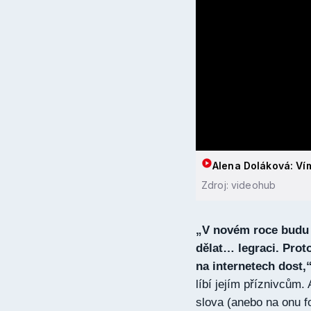
Alena Doláková: Vím
Zdroj: videohub
„V novém roce budu v
dělat… legraci. Proto
na internetech dost,
líbí jejím příznivcům.
slova (anebo na onu 