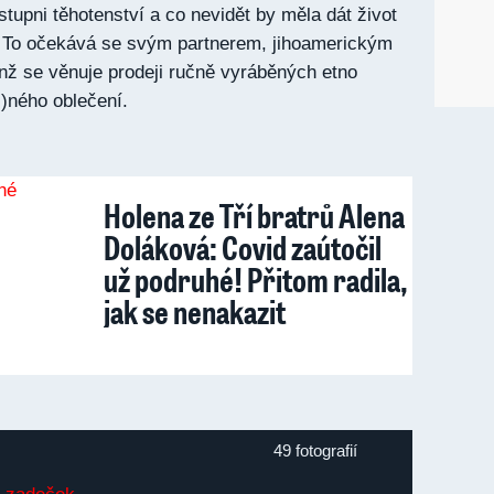
tupni těhotenství a co nevidět by měla dát život
 To očekává se svým partnerem, jihoamerickým
ž se věnuje prodeji ručně vyráběných etno
l)ného oblečení.
Holena ze Tří bratrů Alena
Doláková: Covid zaútočil
už podruhé! Přitom radila,
jak se nenakazit
49 fotografií