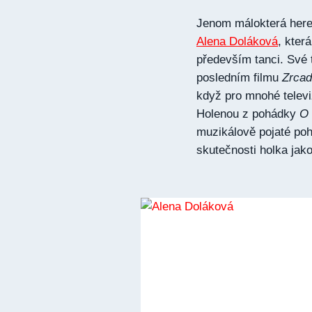
Jenom málokterá here
Alena Doláková
, kter
především tanci. Své 
posledním filmu
Zrcad
když pro mnohé telev
Holenou z pohádky
O 
muzikálově pojaté p
skutečnosti holka jako