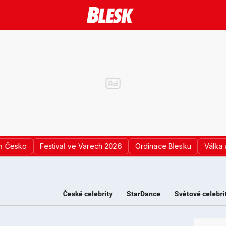
n Česko
Festival ve Varech 2026
Ordinace Blesku
Válka 
České celebrity
StarDance
Světové celebri