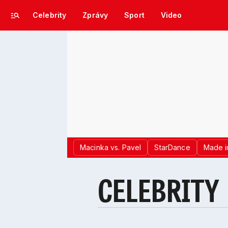
Celebrity
Zprávy
Sport
Video
Macinka vs. Pavel
StarDance
Made i
CELEBRITY