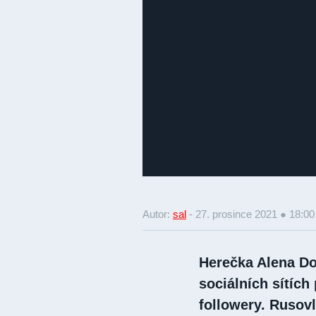
Autor:
sal
-
27. prosince 2021 ● 18:00
Herečka Alena Do
sociálních sítích
followery. Rusov