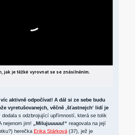
, jak je těžké vyrovnat se se znásilněním.
íc aktivně odpočívat! A dál si ze sebe budu
že vyretušovanejch, věčně ‚šťastnejch‘ lidí je
“
dodala s odzbrojující upřímností, která se tolik
 A nejenom jim!
„Milujuuuuu!“
reagovala na její
fotku?) herečka
Erika Stárková
(37), jež je