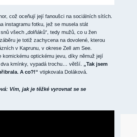
, což oceňují její fanoušci na sociálních sítích.
na instagramu fotku, jež se musela stát
snů všech „dolňáků“, tedy mužů, co u žen
 záběru je totiž zachycena na dovolené, kterou
lázních v Kaprunu, v okrese Zell am See.
e komickému optickému jevu, díky němuž její
ak dva kmínky, vypadá trochu… větší.
„Tak jsem
řibrala. A co?!“
vtipkovala Doláková.
á: Vím, jak je těžké vyrovnat se se