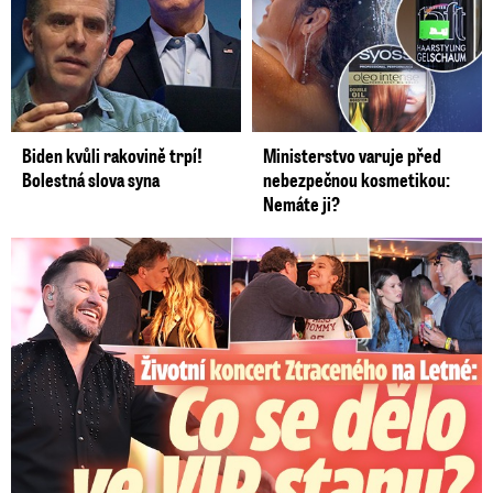
Biden kvůli rakovině trpí!
Ministerstvo varuje před
Bolestná slova syna
nebezpečnou kosmetikou:
Nemáte ji?
Koncert Ztraceného na Letné: Jágr přišel s Dominikou, ale...