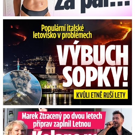
Erupce sicilské sopky Etny: Ruší desítky letů
Marek Ztracený na Letné: Pártlová stopla koncert