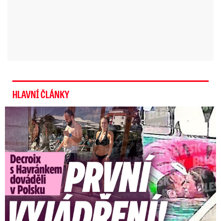
HLAVNÍ ČLÁNKY
Exministryně s Havránkem dováděli v Polsku: První slova!