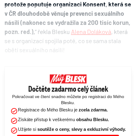
protože poputuje organizaci Konsent, která se
v ČR dlouhodobě věnuje prevenci sexuálního
násilí (nakonec se vydražila za 200 tisíc korun,
pozn. red.),
“ řekla Blesku
Alena Doláková
, která
se s organizací spojila poté, co se sama stala
obětí sexuálního násilí!
Dočtěte zadarmo celý článek
Pokračovat ve čtení snadno můžete po registraci do Mého
Blesku.
Registrace do Mého Blesku je
zcela zdarma.
Získáte přístup k veškerému
obsahu Blesku.
Užijete si
soutěže o ceny, slevy a exkluzivní výhody.