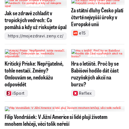
Za státní dluhy Česko platí
Jak se zdravě zchladit v
čtvrté nejvyšší úroky v
tropických vedrech: Co
Evropské unii
pomáhá a kdy už riskujete úpal
e15
https://mojezdravi.zeny.cz/
Kritický Priske: Nepřijatelné,
Hra o letiště. Proč by se
tohle nestačí. Změny?
Babišovi hodilo dát část
Omlouvám se, nedokážu
ruzyňských akcií na
odpovědět
burzu?
iSport
Reflex
Filip Vondrášek: V Jižní Americe si lidé plují životem
mnohem lehčeji, věci tolik neřeší