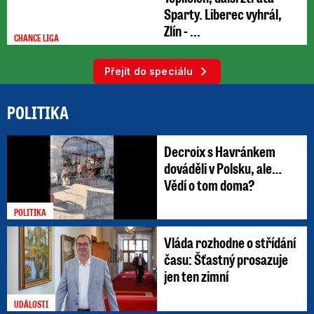
Sparty. Liberec vyhrál,
Zlín - ...
CHANCE LIGA
Přejít do speciálu
POLITIKA
Decroix s Havránkem
dováděli v Polsku, ale…
Vědí o tom doma?
POLITIKA
Vláda rozhodne o střídání
času: Šťastný prosazuje
jen ten zimní
UDÁLOSTI