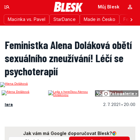
Můj Blesk
Macinka vs. Pavel
StarDance
Made in Česko
Festiva
Feministka Alena Doláková obětí
sexuálního zneužívání! Léčí se
psychoterapií
35
Fotogalerie >
lara
2. 7. 2021 • 20:00
Jak vám má Google doporučovat Blesk?