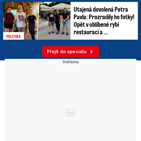
Utajená dovolená Petra
Pavla: Prozradily ho fotky!
Opět v oblíbené rybí
restauraci a ...
POLITIKA
Přejít do speciálu