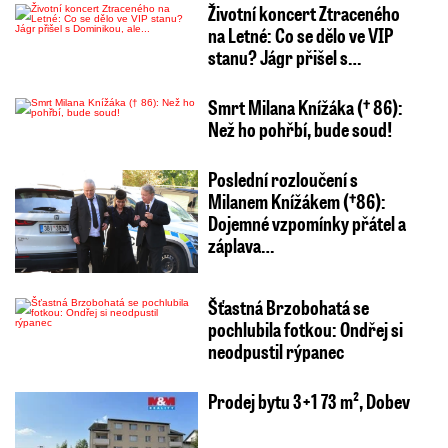
Životní koncert Ztraceného
na Letné: Co se dělo ve VIP
stanu? Jágr přišel s…
Smrt Milana Knížáka († 86):
Než ho pohřbí, bude soud!
Poslední rozloučení s
Milanem Knížákem (†86):
Dojemné vzpomínky přátel a
záplava…
Šťastná Brzobohatá se
pochlubila fotkou: Ondřej si
neodpustil rýpanec
Prodej bytu 3+1 73 m², Dobev