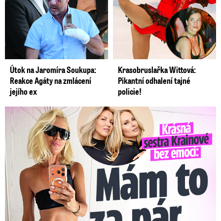
Útok na Jaromíra Soukupa:
Krasobruslařka Wittová:
Reakce Agáty na zmlácení
Pikantní odhalení tajné
jejího ex
policie!
Krásná sestra Krainové bez emocí: Mám to za pár…