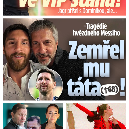
Tragédie hvězdného Messiho: Zemřel mu táta (†68)!