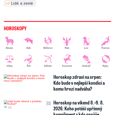
Lidé a země
HOROSKOPY
Beran
Býk
Blíženci
Rak
Lev
Panna
Váhy
Štír
Střelec
Kozoroh
Vodnář
Ryby
Horoskop zdraví na srpen:
Kdo bude v nejlepší kondici a
komu hrozí nadváha?
Horoskop na víkend 8.–9. 8.
2026: Koho potěší upřímný
14
kompliment a kdo prožije