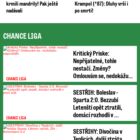
krmili mandrily! Pak ještě
Krampol (†87): Dluhy vrší i
nadávali
po smrti!
CHANCE LIGA
Kritický Priske:
Nepřijatelné, tohle
nestačí. Změny?
Omlouvám se, nedokážu
CHANCE LIGA
odpovědět
SESTŘIH: Boleslav -
Sparta 2:0. Bezzubí
Letenští opět ztratili,
domácí rozhodli v ...
CHANCE LIGA
SESTŘIHY: Divočina v
Teplicích, další ztráta