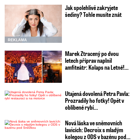
Jak spolehlivě zakryjete
šediny? Tohle musíte znát
REKLAMA
Marek Ztracený po dvou
letech příprav naplnil
amfiteátr: Kolaps na Letné!…
Utajená dovolená Petra Pavla:
Prozradily ho fotky! Opět v
oblíbené rybí…
Nová láska ve sněmovních
lavicích: Decroix s mladým
kolegou z ODS v bazénu pod…