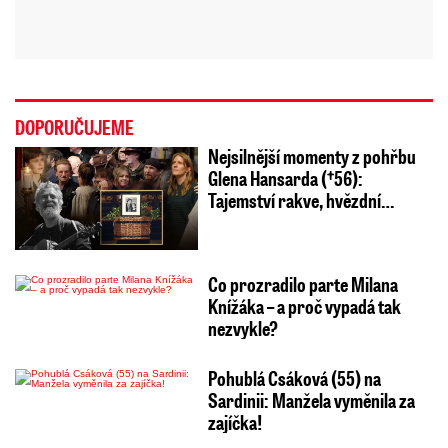
DOPORUČUJEME
Nejsilnější momenty z pohřbu
Glena Hansarda (†56):
Tajemství rakve, hvězdní…
Co prozradilo parte Milana
Knížáka – a proč vypadá tak
nezvykle?
Pohublá Csáková (55) na
Sardinii: Manžela vyměnila za
zajíčka!