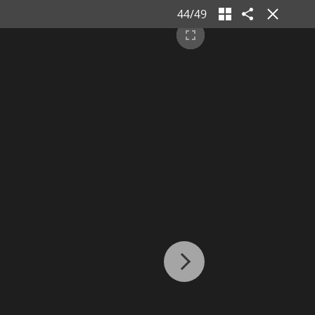
44
/
49