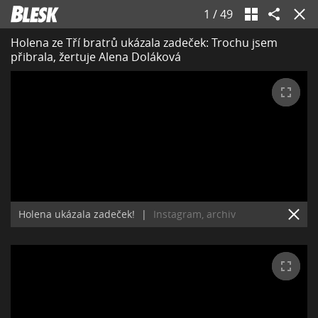
1
/
49
Holena ze Tří bratrů ukázala zadeček: Trochu jsem
přibrala, žertuje Alena Doláková
Holena ukázala zadeček!
|
Instagram, archiv