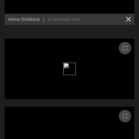
Alena Doláková
|
profimedia.com