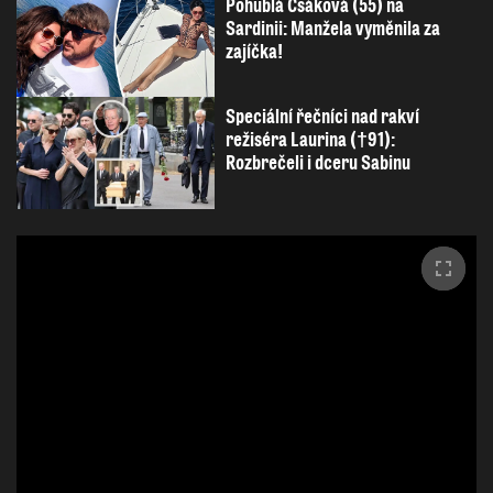
Pohublá Csáková (55) na
Sardinii: Manžela vyměnila za
zajíčka!
Speciální řečníci nad rakví
režiséra Laurina (†91):
Rozbrečeli i dceru Sabinu