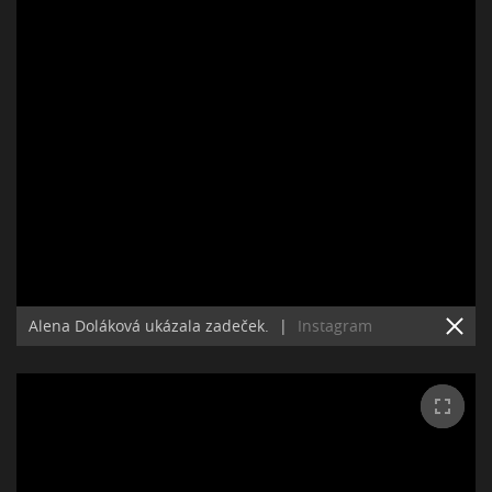
Alena Doláková ukázala zadeček.
|
Instagram