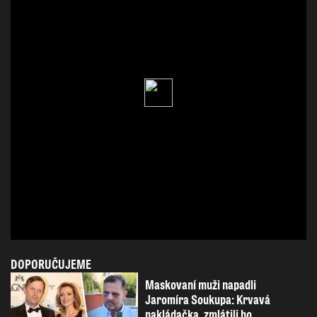
DOPORUČUJEME
Maskovaní muži napadli
Jaromíra Soukupa: Krvavá
nakládačka, zmlátili ho