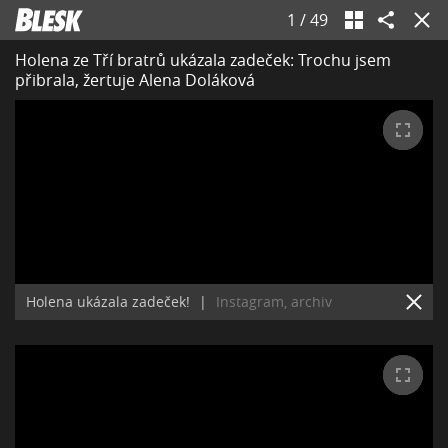
1
/
49
Holena ze Tří bratrů ukázala zadeček: Trochu jsem
přibrala, žertuje Alena Doláková
Holena ukázala zadeček!
|
Instagram, archiv