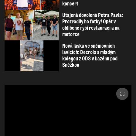
koncert
Utajená dovolená Petra Pavla:
Prozradily ho fotky! Opět v
oblíbené rybí restauraci a na
motorce
Nová láska ve sněmovních
lavicích: Decroix s mladým
kolegou z ODS v bazénu pod
Sněžkou