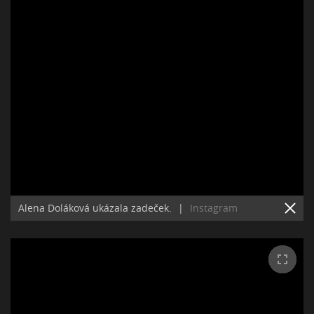
Alena Doláková ukázala zadeček.
|
Instagram