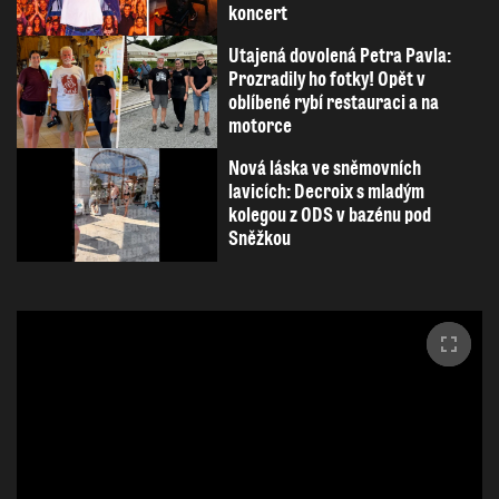
koncert
Utajená dovolená Petra Pavla:
Prozradily ho fotky! Opět v
oblíbené rybí restauraci a na
motorce
Nová láska ve sněmovních
lavicích: Decroix s mladým
kolegou z ODS v bazénu pod
Sněžkou