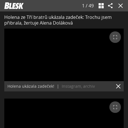
1
/
49
Holena ze Tří bratrů ukázala zadeček: Trochu jsem
přibrala, žertuje Alena Doláková
Holena ukázala zadeček!
|
Instagram, archiv