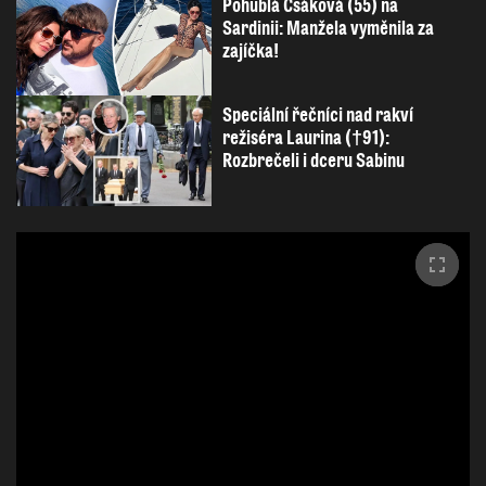
Pohublá Csáková (55) na
Sardinii: Manžela vyměnila za
zajíčka!
Speciální řečníci nad rakví
režiséra Laurina (†91):
Rozbrečeli i dceru Sabinu