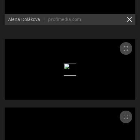
Alena Doláková
|
profimedia.com