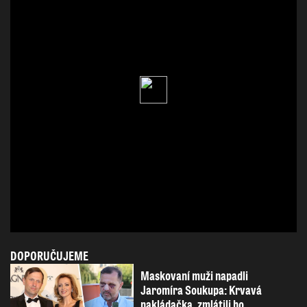
DOPORUČUJEME
Maskovaní muži napadli
Jaromíra Soukupa: Krvavá
nakládačka, zmlátili ho