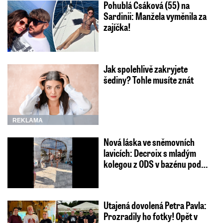
Pohublá Csáková (55) na
Sardinii: Manžela vyměnila za
zajíčka!
Jak spolehlivě zakryjete
šediny? Tohle musíte znát
REKLAMA
Nová láska ve sněmovních
lavicích: Decroix s mladým
kolegou z ODS v bazénu pod…
Utajená dovolená Petra Pavla:
Prozradily ho fotky! Opět v