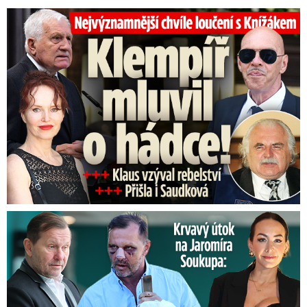
Top momenty pohřbu Knížáka: Dojatý Klempíř, Pospíšil s Medou
Útok na Jaromíra Soukupa: Reakce Agáty na zmlácení jejího ex