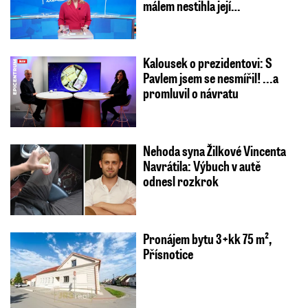
málem nestihla její…
Kalousek o prezidentovi: S
Pavlem jsem se nesmířil! ...a
promluvil o návratu
Nehoda syna Žilkové Vincenta
Navrátila: Výbuch v autě
odnesl rozkrok
Pronájem bytu 3+kk 75 m²,
Přísnotice