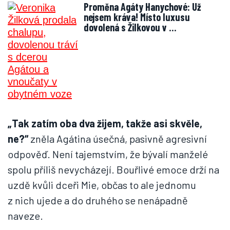
Proměna Agáty Hanychové: Už
nejsem kráva! Místo luxusu
dovolená s Žilkovou v …
„Tak zatím oba dva žijem, takže asi skvěle,
ne?“
zněla Agátina úsečná, pasivně agresivní
odpověď. Není tajemstvím, že bývalí manželé
spolu příliš nevycházejí. Bouřlivé emoce drží na
uzdě kvůli dceři Mie, občas to ale jednomu
z nich ujede a do druhého se nenápadně
naveze.