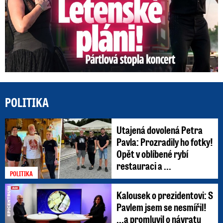
POLITIKA
Utajená dovolená Petra
Pavla: Prozradily ho fotky!
Opět v oblíbené rybí
restauraci a ...
POLITIKA
Kalousek o prezidentovi: S
Pavlem jsem se nesmířil!
...a promluvil o návratu