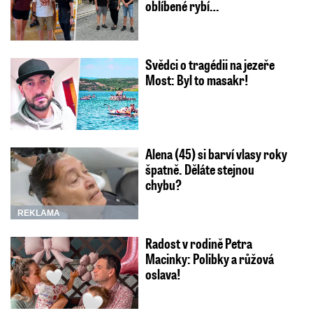
oblíbené rybí…
Svědci o tragédii na jezeře
Most: Byl to masakr!
Alena (45) si barví vlasy roky
špatně. Děláte stejnou
chybu?
REKLAMA
Radost v rodině Petra
Macinky: Polibky a růžová
oslava!