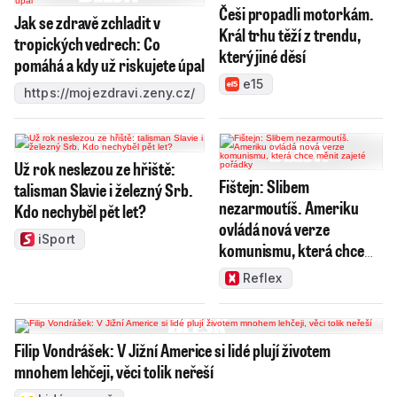
Češi propadli motorkám.
Jak se zdravě zchladit v
Král trhu těží z trendu,
tropických vedrech: Co
který jiné děsí
pomáhá a kdy už riskujete úpal
e15
https://mojezdravi.zeny.cz/
Už rok neslezou ze hřiště:
Fištejn: Slibem
talisman Slavie i železný Srb.
nezarmoutíš. Ameriku
Kdo nechyběl pět let?
ovládá nová verze
iSport
komunismu, která chce
měnit zajeté pořádky
Reflex
Filip Vondrášek: V Jižní Americe si lidé plují životem
mnohem lehčeji, věci tolik neřeší