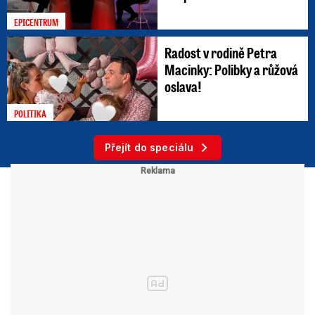
EPICENTRUM
Radost v rodině Petra
Macinky: Polibky a růžová
oslava!
POLITIKA
Přejít do speciálu