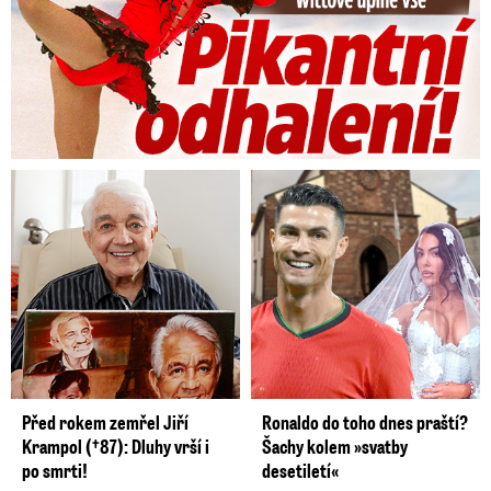
Před rokem zemřel Jiří
Ronaldo do toho dnes praští?
Krampol (†87): Dluhy vrší i
Šachy kolem »svatby
po smrti!
desetiletí«