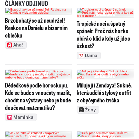
ČLÁNKY ODJINUD
Brzobohatý se už neudržel!
Tropické noci a špatný
Reakce na Danielu v bizarním
spánek: Proč nás horko
oblečku
obírá o klid a kdy už jde o
úzkost?
Aha!
Dáma
Dědečkové podle horoskopu.
Miluje ji i Zendaya! Sukně,
Kdo se bude s vnoučaty mazlit,
která udělá stylový outfit
chodit na výstavy nebo je bude
z obyčejného trička
doučovat matematiku?
Ženy
Maminka