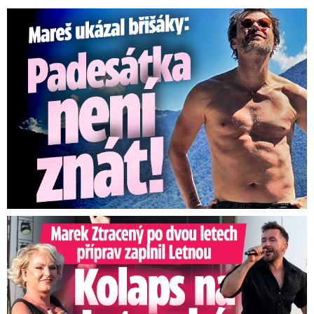
Mareš v dokonalé formě ukázal břišáky: Padesátka není znát
Marek Ztracený na Letné: Pártlová stopla koncert