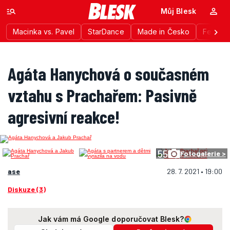
Můj Blesk
Macinka vs. Pavel
StarDance
Made in Česko
Festiva
Agáta Hanychová o současném
vztahu s Prachařem: Pasivně
agresivní reakce!
55
Fotogalerie >
ase
28. 7. 2021 • 19:00
Diskuze (3)
Jak vám má Google doporučovat Blesk?