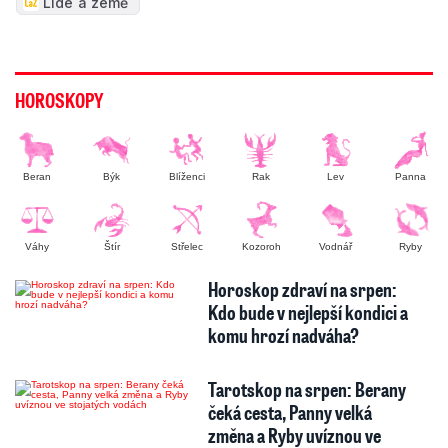
Lidé a země
HOROSKOPY
Beran
Býk
Blíženci
Rak
Lev
Panna
Váhy
Štír
Střelec
Kozoroh
Vodnář
Ryby
Horoskop zdraví na srpen:
Kdo bude v nejlepší kondici a
komu hrozí nadváha?
Tarotskop na srpen: Berany
čeká cesta, Panny velká
změna a Ryby uvíznou ve