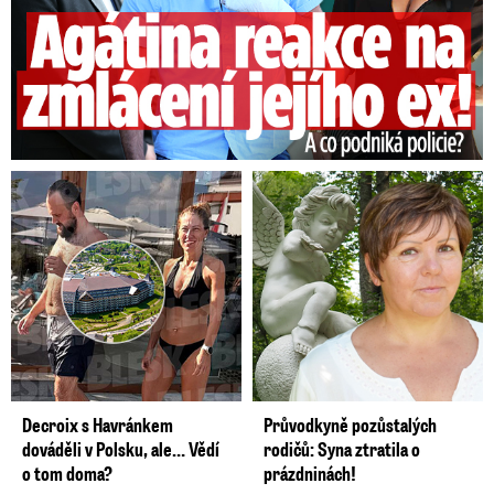
Decroix s Havránkem
Průvodkyně pozůstalých
dováděli v Polsku, ale… Vědí
rodičů: Syna ztratila o
o tom doma?
prázdninách!