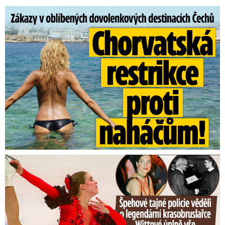
Zákazy v dovolenkových rájích: Restrikce proti naháčům!
Tajná policie špehovala krasobruslařku Wittovou: Pikantní ...