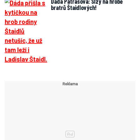
Dáda Patrasová: Slzy na hrobě
bratrů Štaidlových!