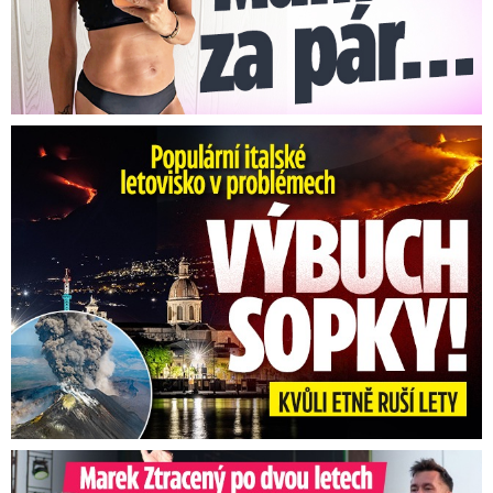
Erupce sicilské sopky Etny: Ruší desítky letů
Marek Ztracený na Letné: Pártlová stopla koncert