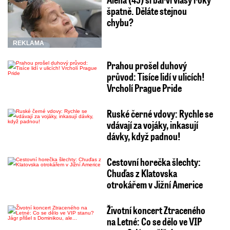
špatně. Děláte stejnou
chybu?
REKLAMA
Prahou prošel duhový
průvod: Tisíce lidí v ulicích!
Vrcholí Prague Pride
Ruské černé vdovy: Rychle se
vdávají za vojáky, inkasují
dávky, když padnou!
Cestovní horečka šlechty:
Chuďas z Klatovska
otrokářem v Jižní Americe
Životní koncert Ztraceného
na Letné: Co se dělo ve VIP