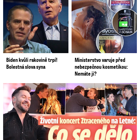
Biden kvůli rakovině trpí!
Ministerstvo varuje před
Bolestná slova syna
nebezpečnou kosmetikou:
Nemáte ji?
Koncert Ztraceného na Letné: Jágr přišel s Dominikou, ale...