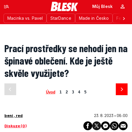
Můj Blesk
Macinka vs. Pavel
StarDance
Made in Česko
Festiva
Prací prostředky se nehodí jen na
špinavé oblečení. Kde je ještě
skvěle využijete?
Úvod
1
2
3
4
5
beni , red
23. 8. 2023 • 06:00
Diskuze (0)