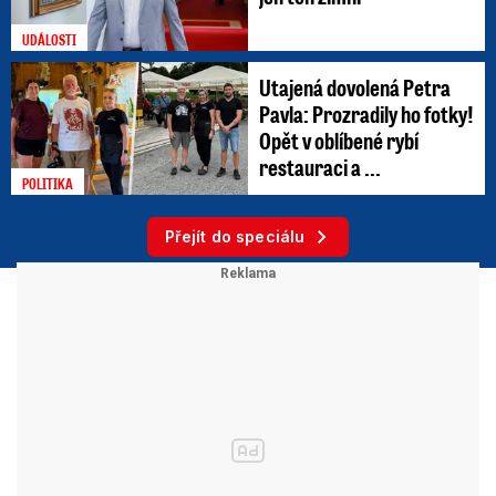
UDÁLOSTI
Utajená dovolená Petra
Pavla: Prozradily ho fotky!
Opět v oblíbené rybí
restauraci a ...
POLITIKA
Přejít do speciálu