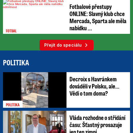
Fotbalové přestupy
ONLINE: Slavný klub chce
Mercada, Sparta ale měla
nabídku ...
FOTBAL
Přejít do speciálu
POLITIKA
Decroix s Havránkem
dováděli v Polsku, ale…
Vědí o tom doma?
POLITIKA
Vláda rozhodne o střídání
času: Šťastný prosazuje
jen ten zimní