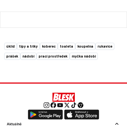
úklid
tipy a triky
koberec
toaleta
koupelna
rukavice
prášek
nádobí
prací prostředek
myčka nádobí
Aktuálně