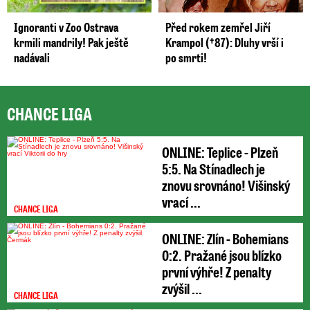
Ignoranti v Zoo Ostrava
Před rokem zemřel Jiří
krmili mandrily! Pak ještě
Krampol (†87): Dluhy vrší i
nadávali
po smrti!
CHANCE LIGA
ONLINE: Teplice - Plzeň
5:5. Na Stínadlech je
znovu srovnáno! Višinský
vrací ...
CHANCE LIGA
ONLINE: Zlín - Bohemians
0:2. Pražané jsou blízko
první výhře! Z penalty
zvýšil ...
CHANCE LIGA