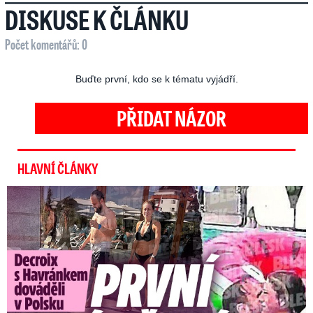
DISKUSE K ČLÁNKU
Počet komentářů: 0
Buďte první, kdo se k tématu vyjádří.
PŘIDAT NÁZOR
HLAVNÍ ČLÁNKY
Exministryně s Havránkem dováděli v Polsku: První slova!