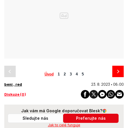
Úvod
1
2
3
4
5
beni , red
23. 8. 2023 • 06:00
Diskuze (0)
Jak vám má Google doporučovat Blesk?
Sledujte nás
Preferujte nás
Jak to celé funguje