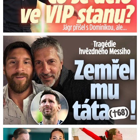
Tragédie hvězdného Messiho: Zemřel mu táta (†68)!