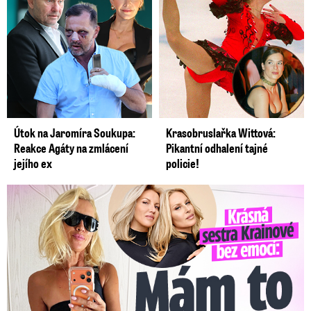
Útok na Jaromíra Soukupa:
Krasobruslařka Wittová:
Reakce Agáty na zmlácení
Pikantní odhalení tajné
jejího ex
policie!
Krásná sestra Krainové bez emocí: Mám to za pár…