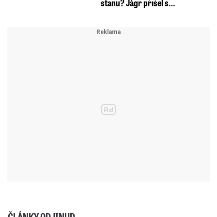
stanu? Jágr přišel s…
ČLÁNKY ODJINUD