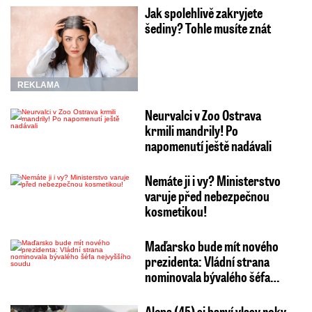
Jak spolehlivě zakryjete
šediny? Tohle musíte znát
REKLAMA
Neurvalci v Zoo Ostrava
krmili mandrily! Po
napomenutí ještě nadávali
Nemáte ji i vy? Ministerstvo
varuje před nebezpečnou
kosmetikou!
Maďarsko bude mít nového
prezidenta: Vládní strana
nominovala bývalého šéfa…
Alena (45) si barví vlasy roky