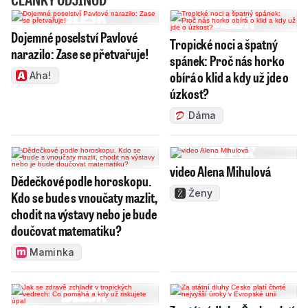
Dojemné poselství Pavlové
Tropické noci a špatný
narazilo: Zase se přetvařuje!
spánek: Proč nás horko
obírá o klid a kdy už jde o
Aha!
úzkost?
Dáma
video Alena Mihulová
Dědečkové podle horoskopu.
Ženy
Kdo se bude s vnoučaty mazlit,
chodit na výstavy nebo je bude
doučovat matematiku?
Maminka