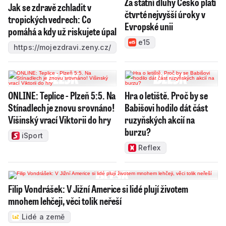
Za státní dluhy Česko platí
Jak se zdravě zchladit v
čtvrté nejvyšší úroky v
tropických vedrech: Co
Evropské unii
pomáhá a kdy už riskujete úpal
e15
https://mojezdravi.zeny.cz/
ONLINE: Teplice - Plzeň 5:5. Na
Hra o letiště. Proč by se
Stínadlech je znovu srovnáno!
Babišovi hodilo dát část
Višinský vrací Viktorii do hry
ruzyňských akcií na
burzu?
iSport
Reflex
Filip Vondrášek: V Jižní Americe si lidé plují životem
mnohem lehčeji, věci tolik neřeší
Lidé a země