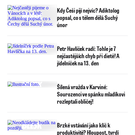
Kdy Češi pijí nejvíc? Adiktolog
popsal, co s tělem dělá Suchý
únor
Petr Havlíček radí: Tohle je 7
nejčastějších chyb při dietě! A
jídelníček na 13. den
Šílená vražda v Karviné:
Sourozenci ve spánku mladíkovi
rozleptali obličej!
Brzké vstávání jako klíč k
produktivitě? Hloupost, tvrdí