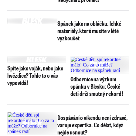
Spánek jako na obláčku: lehké
materiály, které musíte v létě
vyzkoušet
Spíte jako voják, nebo jako
hvězdice? Tohle to o vás
Odbornice na výzkum
vypovídá!
spánku v Blesku: České
děti drží smutný rekord!
Dospávání o víkendu není zdravé,
varuje expertka. Co dělat, když
nejde usnout?