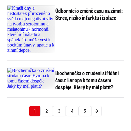
Odborníci o změně času na zimní:
Stres, riziko infarktu i izolace
Biochemička o zrušení střídání
času: Evropa k tomu časem
dospěje. Který by měl platit?
1
2
3
4
5