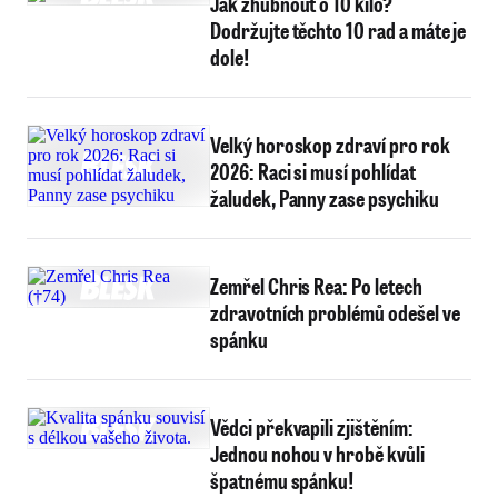
Jak zhubnout o 10 kilo?
Dodržujte těchto 10 rad a máte je
dole!
Velký horoskop zdraví pro rok
2026: Raci si musí pohlídat
žaludek, Panny zase psychiku
Zemřel Chris Rea: Po letech
zdravotních problémů odešel ve
spánku
Vědci překvapili zjištěním:
Jednou nohou v hrobě kvůli
špatnému spánku!