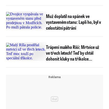
Muž doplatil na spánek ve
vystaveném stanu: Lapli ho, byl v
celostátní pátrání
Trápení malého Ríši: Mrtvice už
ve třech letech! Teď by chtěl
dohonit kluky na tříkolce...