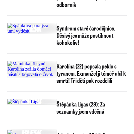
odborník
Syndrom staré čarodějnice.
Děsivý jev může postihnout
kohokoliv!
Karolína (22) popsala peklo s
tyranem: Exmanžel ji téměř ubil k
smrti! Tři děti pak rozdělili
Štěpánka Ligas (29): Za
seznamky jsem vděčná