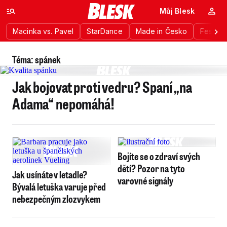
Můj Blesk
Macinka vs. Pavel
StarDance
Made in Česko
Festiva
Téma: spánek
Jak bojovat proti vedru? Spaní „na
Adama“ nepomáhá!
Bojíte se o zdraví svých
dětí? Pozor na tyto
Jak usínáte v letadle?
varovné signály
Bývalá letuška varuje před
nebezpečným zlozvykem