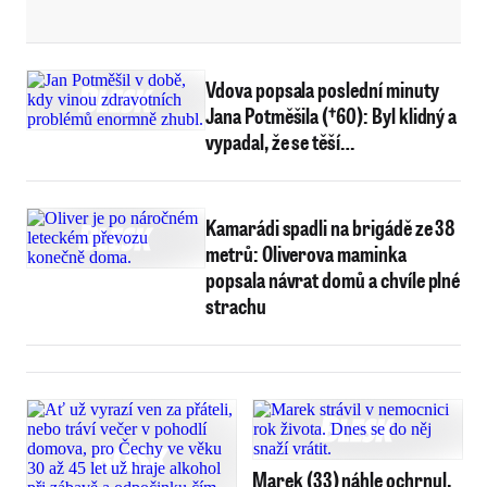
Vdova popsala poslední minuty
Jana Potměšila (†60): Byl klidný a
vypadal, že se těší…
Kamarádi spadli na brigádě ze 38
metrů: Oliverova maminka
popsala návrat domů a chvíle plné
strachu
Marek (33) náhle ochrnul,