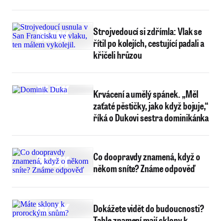
Strojvedoucí si zdřímla: Vlak se
řítil po kolejích, cestující padali a
křičeli hrůzou
Krvácení a umělý spánek. „Měl
zaťaté pěstičky, jako když bojuje,“
říká o Dukovi sestra dominikánka
Co doopravdy znamená, když o
někom sníte? Známe odpověď
Dokážete vidět do budoucnosti?
Tahle znamení mají sklony k