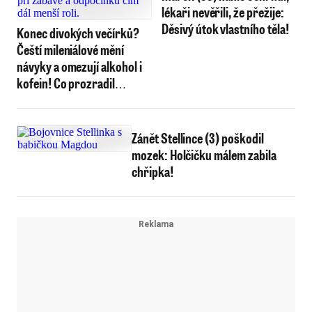
lékaři nevěřili, že přežije:
Děsivý útok vlastního těla!
Konec divokých večírků?
Čeští mileniálové mění
návyky a omezují alkohol i
kofein! Co prozradil
průzkum?
Zánět Stellince (3) poškodil
mozek: Holčičku málem zabila
chřipka!