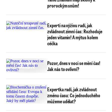
prorockým snům!
Experti na výživu radí, jak
zvládnout zimní čas: Rozhoduje
jeden vitamin! A mýtus kolem
céčka
Pozor, dnes v noci se mění čas!
Jak nás to ovlivní?
Expertka radí, jak zvládnout
změnu času: Co jednoduchého
můžeme udělat?