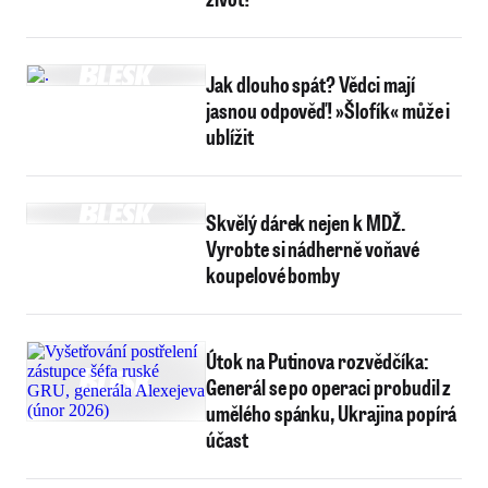
Jak dlouho spát? Vědci mají
jasnou odpověď! »Šlofík« může i
ublížit
Skvělý dárek nejen k MDŽ.
Vyrobte si nádherně voňavé
koupelové bomby
Útok na Putinova rozvědčíka:
Generál se po operaci probudil z
umělého spánku, Ukrajina popírá
účast